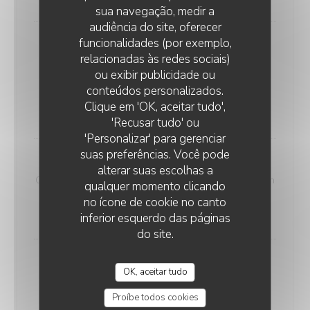
sua navegação, medir a
audiência do site, oferecer
funcionalidades (por exemplo,
Le Brioché Coco
relacionadas às redes sociais)
Pain brioché, tranches de rôti de porc aux herbes,
ou exibir publicidade ou
salade, coleslaw, pickles, sauce tonkatsu, chips
conteúdos personalizados.
croustillantes
Clique em 'OK, aceitar tudo',
24,00 EUR
'Recusar tudo' ou
'Personalizar' para gerenciar
suas preferências. Você pode
Vittello tonnato
alterar suas escolhas a
Carpaccio de veau, sauce tonnato, roquette, parmesan
qualquer momento clicando
et câpres
no ícone de cookie no canto
25,00 EUR
inferior esquerdo das páginas
do site.
Onglet de boeuf
OK, aceitar tudo
Sauce chimichurri, frites, mesclun
27,00 EUR
Proíbe todos cookies