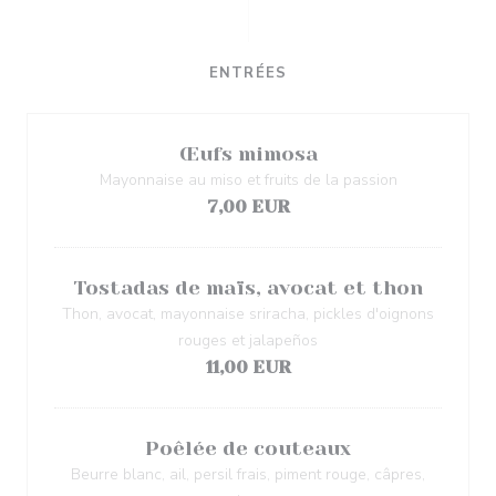
ENTRÉES
Œufs mimosa
Mayonnaise au miso et fruits de la passion
7,00 EUR
Tostadas de maïs, avocat et thon
Thon, avocat, mayonnaise sriracha, pickles d'oignons
rouges et jalapeños
11,00 EUR
Poêlée de couteaux
Beurre blanc, ail, persil frais, piment rouge, câpres,