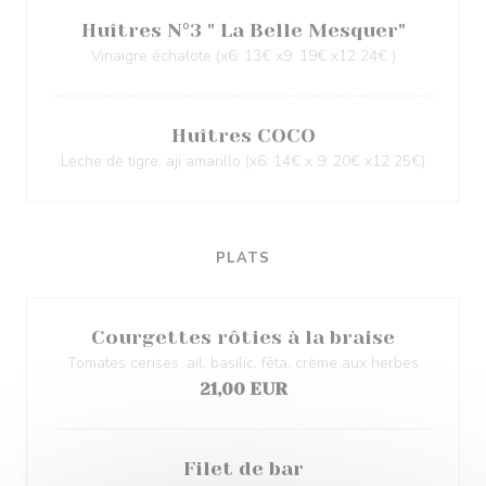
Huîtres N°3 " La Belle Mesquer"
Vinaigre échalote (x6: 13€ x9: 19€ x12 24€ )
Huîtres COCO
Leche de tigre, aji amarillo (x6: 14€ x 9: 20€ x12 25€)
PLATS
Courgettes rôties à la braise
Tomates cerises, ail, basilic, fêta, crème aux herbes
21,00 EUR
Filet de bar