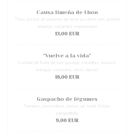
Causa limeña de thon
Thon, écrasé de pommes de terre au citron vert, piment
amarillo, coriandre, mayonnaise
13,00 EUR
"Vuelve a la vida"
Cocktail de fruits de mer (poulpe, crevettes, moules),
mangue, coriandre, citron, épices
18,00 EUR
Gaspacho de légumes
Tomates, concombres, melon, ail, huile d'olive,
pangrattato
9,00 EUR