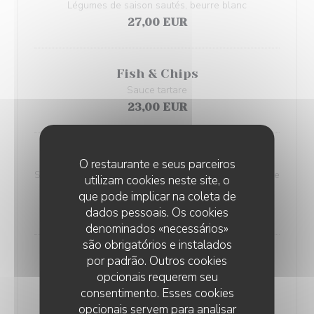
Légumes de saison sautés, beurre blanc
27,00 EUR
Fish & Chips
Sauce tartare
23,00 EUR
Maigre rôti
O restaurante e seus parceiros
Sauce blanche citronnée aux herbes, salade fraîche de
utilizam cookies neste site, o
fenouil et melon, purée de pommes de terre
que pode implicar na coleta de
32,00 EUR
dados pessoais. Os cookies
denominados «necessários»
são obrigatórios e instalados
Poulpe grillé à la parilla
por padrão. Outros cookies
opcionais requerem seu
Pommes de terre grenaille en croûte de sel, sauce
consentimento. Esses cookies
chimichurri, herbes fraîches
opcionais servem para analisar
30,00 EUR