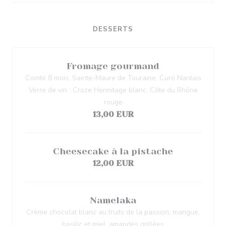
DESSERTS
Fromage gourmand
Comté 8 mois, Sainte-Maure de Touraine, Curé Nantais
Verre de vin : Croze Hermitage blanc, Côte du Rhône
rouge
13,00 EUR
Cheesecake à la pistache
12,00 EUR
Namelaka
Crème chocolat blanc au fruits de la passion, mangue,
basilic et miel, amandes grillées