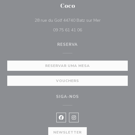
Coco
((abre numa nova 
28 rue du Golf 44740 Batz sur Mer
09 75 61 41 06
RESERVA
RESERVAR UMA MESA
VOUCHERS
SIGA-NOS
Facebook ((abre numa nova janela))
Instagram ((abre numa nova ja
NEWSLETTER