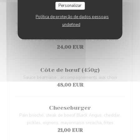
Personalizar
Política de proteção de dados pessoais
Tartare thaï
Tartare de bœuf au couteau, oignons rouges, cébettes,
undefined
pousses de soja, piments rouges, cacahuètes, sésame,
sauce thaï, frites de patates douces, salade verte
24,00 EUR
Côte de bœuf (450g)
Sauce béarnaise , accompagnements aux choix
48,00 EUR
Cheeseburger
Pain brioché, steak de boeuf Black Angus, cheddar,
pickles, oignons, mayonnaise sriracha, frites
21,00 EUR