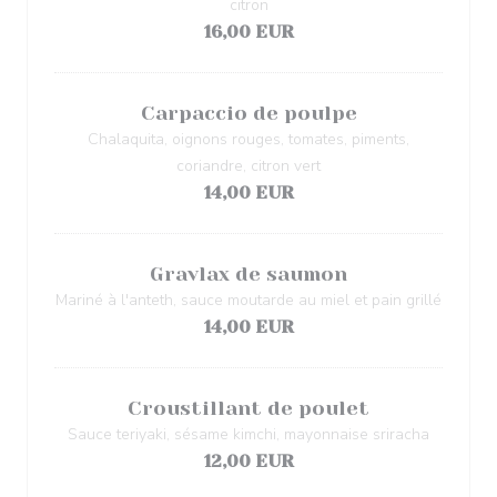
citron
16,00 EUR
Carpaccio de poulpe
Chalaquita, oignons rouges, tomates, piments,
coriandre, citron vert
14,00 EUR
Gravlax de saumon
Mariné à l'anteth, sauce moutarde au miel et pain grillé
14,00 EUR
Croustillant de poulet
Sauce teriyaki, sésame kimchi, mayonnaise sriracha
12,00 EUR