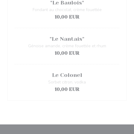
"Le Baulois"
Fondant au chocolat, crème fouettée
10,00 EUR
"Le Nantais"
Génoise amande, crème fouettée et rhum
10,00 EUR
Le Colonel
Sorbet citron, vodka
10,00 EUR