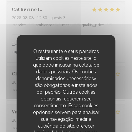
Catherine
L
2026-08-08
- 12:30 - guests 3
service
:
5
/5
ambience
:
5
/5
menu
:
5
/5
quality_price
:
5
/5
Excellent repas dans un cadre magnifique, service
O restaurante e seus parceiros
impeccable.
utilizam cookies neste site, o
que pode implicar na coleta de
dados pessoais. Os cookies
Claire
O
denominados «necessários»
2026-08-08
- 12:00 - guests 2
são obrigatórios e instalados
service
:
4
/5
ambience
:
4
/5
menu
:
3
/5
quality_price
:
2
/5
por padrão. Outros cookies
opcionais requerem seu
consentimento. Esses cookies
Valentin
opcionais servem para analisar
A
sua navegação, medir a
2026-08-05
- 20:45 - guests 2
audiência do site, oferecer
service
:
5
/5
ambience
:
5
/5
menu
:
3
/5
quality_price
:
3
/5