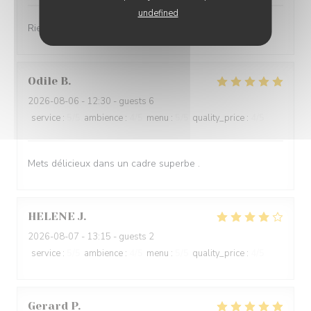
undefined
Rien à dire, TOP
Odile
B
2026-08-06
- 12:30 - guests 6
service
:
5
/5
ambience
:
4
/5
menu
:
5
/5
quality_price
:
4
/5
Mets délicieux dans un cadre superbe .
HELENE
J
2026-08-07
- 13:15 - guests 2
service
:
5
/5
ambience
:
4
/5
menu
:
5
/5
quality_price
:
4
/5
Gerard
P