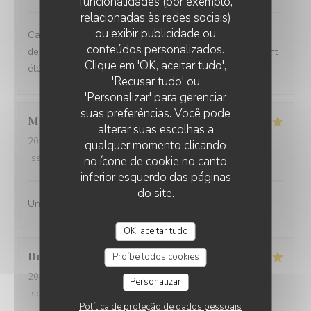
funcionalidades (por exemplo,
relacionadas às redes sociais)
ou exibir publicidade ou
Cadre incroyable et service très agréable mais c'est la
conteúdos personalizados.
deuxième fois que je viens manger ici et les deux fois ont
Clique em 'OK, aceitar tudo',
été un peu décevantes
'Recusar tudo' ou
'Personalizar' para gerenciar
suas preferências. Você pode
Michel
H
alterar suas escolhas a
2026-08-08
- 12:15 - guests 2
qualquer momento clicando
service
:
5
/5
ambience
:
5
/5
menu
:
5
/5
quality_price
:
4
/5
no ícone de cookie no canto
inferior esquerdo das páginas
do site.
Un splendide endroit à recommander sans modération !
OK, aceitar tudo
Dorothée
L
Proíbe todos cookies
2026-08-07
- 21:00 - guests 6
Personalizar
service
:
5
/5
ambience
:
5
/5
menu
:
5
/5
quality_price
:
4
/5
Política de proteção de dados pessoais