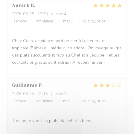
Annick
B
2026-08-08
- 12:30 - guests 4
service
:
4
/5
ambience
:
5
/5
menu
:
5
/5
quality_price
:
5
/5
Chez Coco, ambiance bord de mer à l’extérieur et
tropicale (Bahia) à l’intérieur, on adore ! On voyage au gré
des plats succulents (bravo au Chef et à l’équipe !) et les
cocktails originaux sont extras ! À recommander !
Guillaume
P
2026-08-05
- 21:15 - guests 2
service
:
2
/5
ambience
:
4
/5
menu
:
5
/5
quality_price
:
4
/5
Très belle vue. Les plats étaient très bons