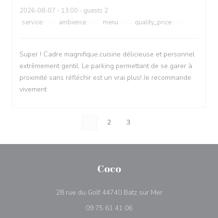
2026-08-07
- 13:00 - guests 2
service
:
5
/5
ambience
:
5
/5
menu
:
5
/5
quality_price
:
5
/5
Super ! Cadre magnifique,cuisine délicieuse et personnel
extrêmement gentil. Le parking permettant de se garer à
proximité sans réfléchir est un vrai plus! Je recommande
vivement
1
2
3
Coco
((abre numa nova 
28 rue du Golf 44740 Batz sur Mer
09 75 61 41 06