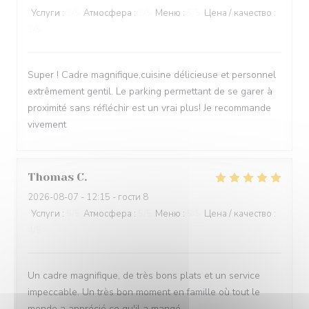
Услуги
:
5
/5
Атмосфера
:
5
/5
Меню
:
5
/5
Цена / качество
:
5
/5
Super ! Cadre magnifique,cuisine délicieuse et personnel
extrêmement gentil. Le parking permettant de se garer à
proximité sans réfléchir est un vrai plus! Je recommande
vivement
Thomas
C
2026-08-07
- 12:15 - гости 8
Услуги
:
5
/5
Атмосфера
:
5
/5
Меню
:
5
/5
Цена / качество
:
4
/5
Un cadre magnifique, de très bons plats et un service
impeccable. Un très bon moment en famille où tout le
monde a apprécié ce qu'il a mangé.