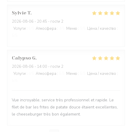
Sylvie
T
2026-08-06
- 20:45 - гости 2
Услуги
:
5
/5
Атмосфера
:
4
/5
Меню
:
5
/5
Цена / качество
:
5
/5
Calypso
G
2026-08-06
- 14:00 - гости 2
Услуги
:
4
/5
Атмосфера
:
5
/5
Меню
:
5
/5
Цена / качество
:
5
/5
Vue incroyable, service très professionnel et rapide. Le
filet de bar les frites de patate douce étaient excellentes,
le cheeseburger très bon également.