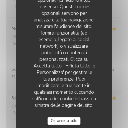
opzionali richiedono il tuo
consenso. Questi cookies
même en haute saison.
opzionali servono per
analizzare la tua navigazione,
misurare l'audience del sito,
Noemie
P
fornire funzionalità (ad
2026-08-05
- 21:15 - Ospiti 2
esempio, legate ai social
Servizio
:
5
/5
Atmosfera
:
4
/5
Cucina
:
5
/5
Qualità / Prezzo
:
network) o visualizzare
5
/5
pubblicità o contenuti
personalizzati. Clicca su
'Accetta tutto', 'Rifiuta tutto' o
Superbe expérience chez Coco, les plats sont excellents
'Personalizza' per gestire le
et le cadre magnifique.
tue preferenze. Puoi
modificare le tue scelte in
qualsiasi momento cliccando
Sébastien
C
sull'icona del cookie in basso a
sinistra delle pagine del sito.
2026-07-31
- 20:00 - Ospiti 6
Servizio
:
5
/5
Atmosfera
:
5
/5
Cucina
:
5
/5
Qualità / Prezzo
:
5
/5
Ok, accetta tutto