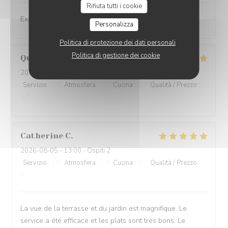
Rifiuta tutti i cookie
Excellent service et mets excellents
Personalizza
Politica di protezione dei dati personali
Politica di gestione dei cookie
Quentin
G
2026-08-05
- 12:30 - Ospiti 3
Servizio
:
5
/5
Atmosfera
:
5
/5
Cucina
:
5
/5
Qualità / Prezzo
:
5
/5
Catherine
C
2026-08-05
- 13:00 - Ospiti 2
Servizio
:
5
/5
Atmosfera
:
5
/5
Cucina
:
5
/5
Qualità / Prezzo
:
4
/5
La vue de la terrasse et du jardin est magnifique. Le
service a été efficace et les plats sont très bons. Le