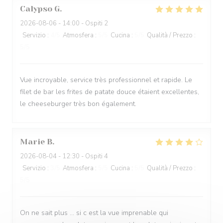
Calypso
G
2026-08-06
- 14:00 - Ospiti 2
Servizio
:
4
/5
Atmosfera
:
5
/5
Cucina
:
5
/5
Qualità / Prezzo
:
5
/5
Vue incroyable, service très professionnel et rapide. Le
filet de bar les frites de patate douce étaient excellentes,
le cheeseburger très bon également.
Marie
B
2026-08-04
- 12:30 - Ospiti 4
Servizio
:
3
/5
Atmosfera
:
5
/5
Cucina
:
5
/5
Qualità / Prezzo
:
5
/5
On ne sait plus … si c est la vue imprenable qui