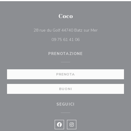
Coco
((apre una nuova f
28 rue du Golf 44740 Batz sur Mer
09 75 61 41 06
PRENOTAZIONE
PRENOTA
BUONI
SEGUICI
Facebook ((apre una nuova finestra)
Instagram ((apre una nuova fi