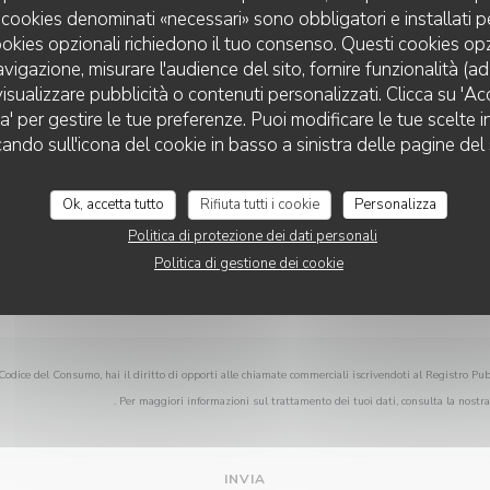
Vuoi contattarci?
 I cookies denominati «necessari» sono obbligatori e installati 
Compila il modulo sottostante!
cookies opzionali richiedono il tuo consenso. Questi cookies o
avigazione, misurare l'audience del sito, fornire funzionalità (a
isualizzare pubblicità o contenuti personalizzati. Clicca su 'Acce
za' per gestire le tue preferenze. Puoi modificare le tue scelte
cando sull'icona del cookie in basso a sinistra delle pagine del 
Ok, accetta tutto
Rifiuta tutti i cookie
Personalizza
Politica di protezione dei dati personali
Politica di gestione dei cookie
Codice del Consumo, hai il diritto di opporti alle chiamate commerciali iscrivendoti al Registro Pub
istrodelleopposizioni.it
. Per maggiori informazioni sul trattamento dei tuoi dati, consulta la nostr