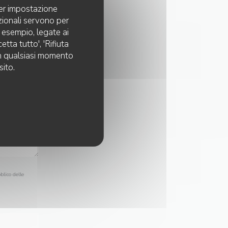
per impostazione
pzionali servono per
d esempio, legate ai
tta tutto', 'Rifiuta
 in qualsiasi momento
sito.
blico delle
a
informativa