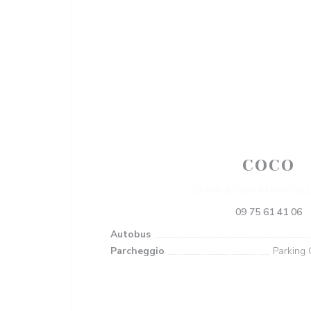
COCO
28 rue du Golf 44740 Batz
09 75 61 41 06
Autobus
Parcheggio
Parking 