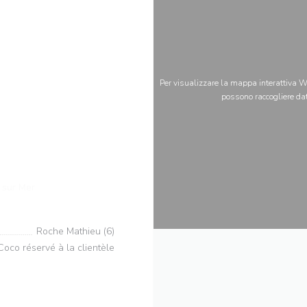
Per visualizzare la mappa interattiva Wa
possono raccogliere dat
((apre una nuova finestra))
 sur Mer
Roche Mathieu (6)
Coco réservé à la clientèle