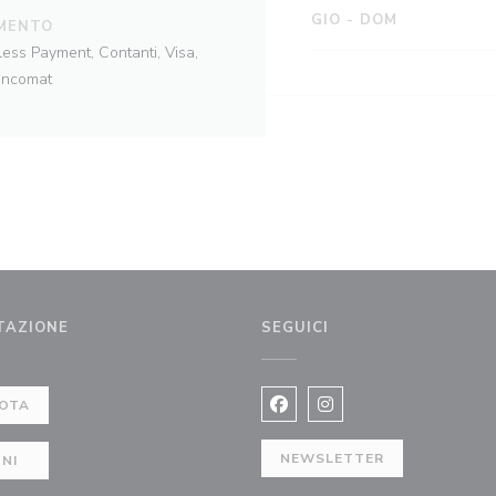
GIO
-
DOM
MENTO
ess Payment, Contanti, Visa,
ancomat
TAZIONE
SEGUICI
estra))
OTA
Facebook ((apre una nuova fi
Instagram ((apre una n
NEWSLETTER
NI