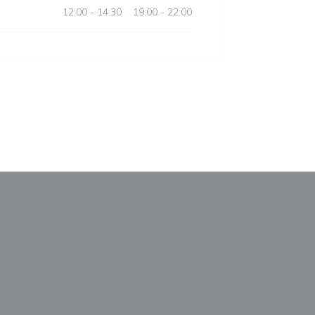
12:00 - 14:30
19:00 - 22:00
•
nestra))
uova finestra))