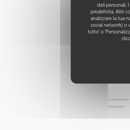
dati personali.
predefinita. Altri 
analizzare la tua n
social network) o v
tutto' o 'Personaliz
clic
In conformità al 
Opposizioni:
reg
sulla privacy
.