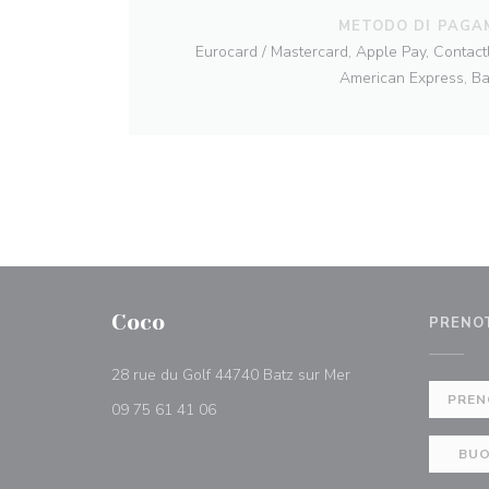
METODO DI PAGA
Eurocard / Mastercard, Apple Pay, Contactl
American Express, B
Coco
PRENO
((apre una nuova fin
28 rue du Golf 44740 Batz sur Mer
PREN
09 75 61 41 06
BUO