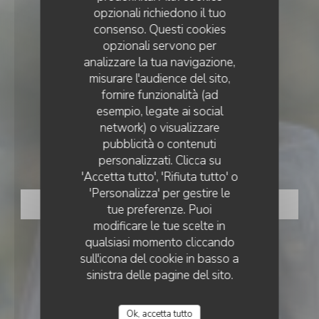
opzionali richiedono il tuo
consenso. Questi cookies
opzionali servono per
analizzare la tua navigazione,
misurare l'audience del sito,
fornire funzionalità (ad
esempio, legate ai social
•
BATZ SUR MER
network) o visualizzare
pubblicità o contenuti
Coco
personalizzati. Clicca su
'Accetta tutto', 'Rifiuta tutto' o
'Personalizza' per gestire le
PRENOTA
tue preferenze. Puoi
modificare le tue scelte in
qualsiasi momento cliccando
sull'icona del cookie in basso a
sinistra delle pagine del sito.
Ok, accetta tutto