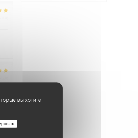
:
5
/5
é
:
4
/5
оторые вы хотите
cié
ировать