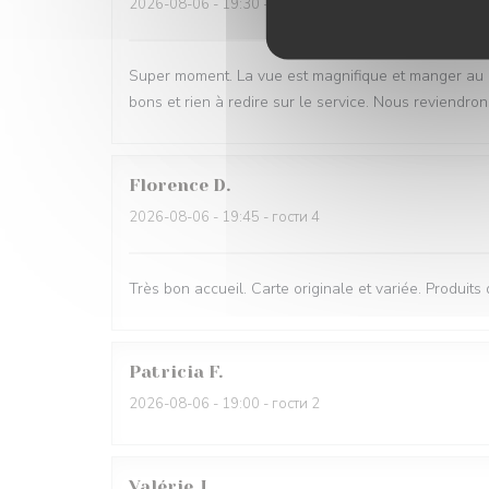
2026-08-06
- 19:30 - гости 2
Super moment. La vue est magnifique et manger au bru
bons et rien à redire sur le service. Nous reviendron
Florence
D
2026-08-06
- 19:45 - гости 4
Très bon accueil. Carte originale et variée. Produits
Patricia
F
2026-08-06
- 19:00 - гости 2
Valérie
J