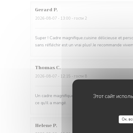
Gerard
P
2026-08-07
- 13:00 - гости 2
Super ! Cadre magnifique,cuisine délicieuse et pers
sans réfléchir est un vrai plus! Je recommande vive
Thomas
C
2026-08-07
- 12:15 - гости 8
Этот сайт испол
Un cadre magnifique, de très bons plats et un serv
ce qu'il a mangé.
Ок, в
Helene
P