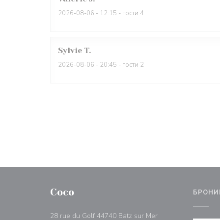
2026-08-06
- 12:15 - гости 4
Sylvie
T
2026-08-06
- 20:45 - гости 2
Coco
БРОНИ
((открывается в но
28 rue du Golf 44740 Batz sur Mer