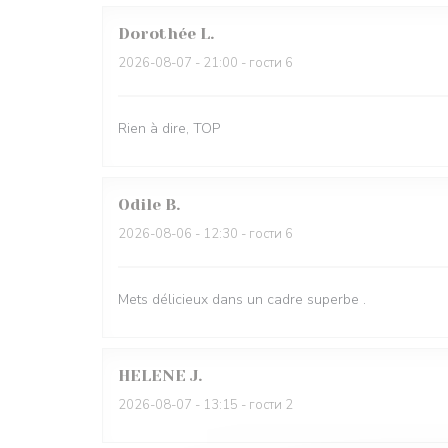
Dorothée
L
2026-08-07
- 21:00 - гости 6
Rien à dire, TOP
Odile
B
2026-08-06
- 12:30 - гости 6
Mets délicieux dans un cadre superbe .
HELENE
J
2026-08-07
- 13:15 - гости 2