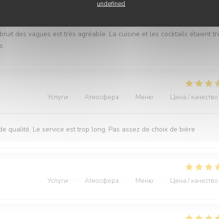
Услуги
:
5
/5
Атмосфера
:
5
/5
Меню
:
5
/5
Цена / качество
undefined
it des vagues est très agréable. La cuisine et les cocktails étaient tr
s
Услуги
:
4
/5
Атмосфера
:
4
/5
Меню
:
5
/5
Цена / качество
 de qualité. Le service est trop long. Pas assez de choix de bière
Услуги
:
5
/5
Атмосфера
:
5
/5
Меню
:
5
/5
Цена / качество