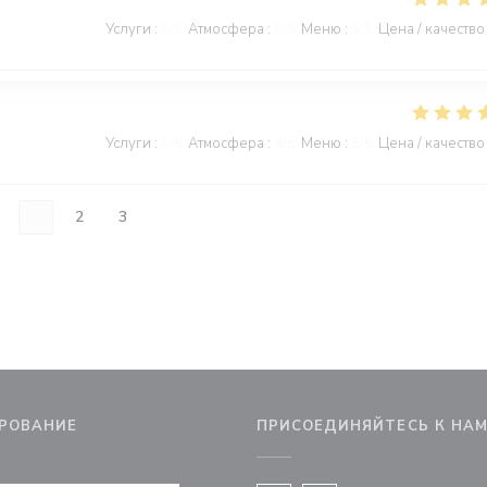
Услуги
:
5
/5
Атмосфера
:
5
/5
Меню
:
5
/5
Цена / качество
Услуги
:
5
/5
Атмосфера
:
4
/5
Меню
:
5
/5
Цена / качество
1
2
3
РОВАНИЕ
ПРИСОЕДИНЯЙТЕСЬ К НА
вом окне))