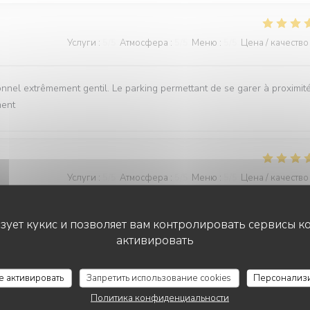
Услуги
:
5
/5
Атмосфера
:
5
/5
Меню
:
5
/5
Цена / качество
onnel extrêmement gentil. Le parking permettant de se garer à proximit
ment
Услуги
:
5
/5
Атмосфера
:
5
/5
Меню
:
5
/5
Цена / качество
ьзует кукис и позволяет вам контролировать сервисы к
ice impeccable. Un très bon moment en famille où tout le monde a appré
активировать
се активировать
Запретить использование cookies
Персонализ
Политика конфиденциальности