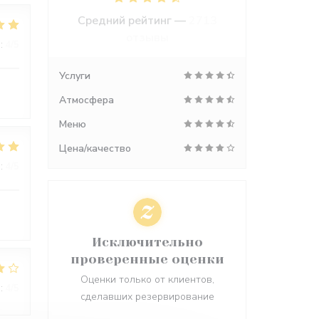
Средний рейтинг —
2713
отзывы
:
4
/5
Услуги
Атмосфера
Меню
Цена/качество
:
4
/5
Исключительно
проверенные оценки
Оценки только от клиентов,
:
4
/5
сделавших резервирование