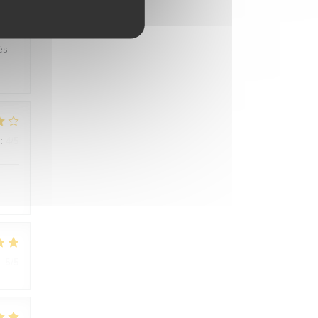
:
5
/5
ès
:
4
/5
:
5
/5