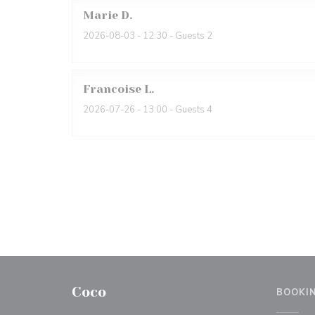
Marie
D
2026-08-03
- 12:30 - Guests 2
Francoise
L
2026-07-26
- 13:00 - Guests 4
Coco
BOOKI