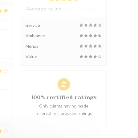
Average rating —
2705 reviews
:
5
/5
Service
Ambiance
Menus
Value
:
5
/5
100% certified ratings
Only clients having made
reservations provided ratings