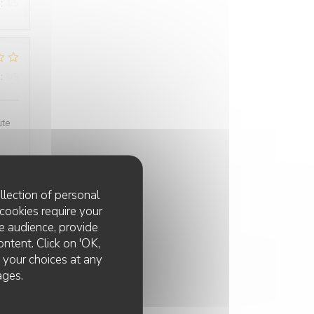
:
4
/5
:
3
/5
ute
llection of personal
cookies require your
:
5
/5
e audience, provide
ontent. Click on 'OK,
e your choices at any
ages.