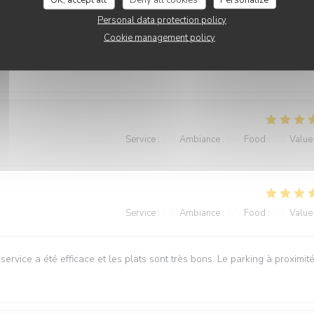
Personal data protection policy
Service
:
5
/5
Ambiance
:
5
/5
Food
:
5
/5
Value
Cookie management policy
Service
:
5
/5
Ambiance
:
5
/5
Food
:
5
/5
Value
Service
:
5
/5
Ambiance
:
5
/5
Food
:
5
/5
Value
service a été efficace et les plats sont très bons. Le parking à proximité