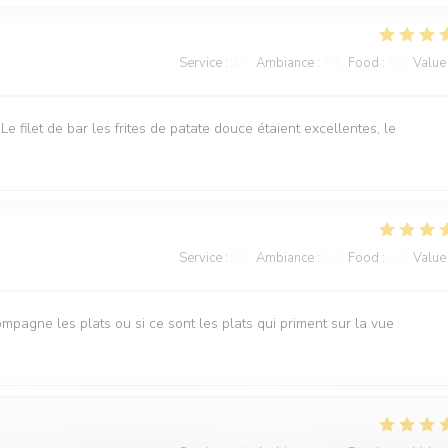
Service
:
4
/5
Ambiance
:
5
/5
Food
:
5
/5
Value
Le filet de bar les frites de patate douce étaient excellentes, le
Service
:
3
/5
Ambiance
:
5
/5
Food
:
5
/5
Value
ompagne les plats ou si ce sont les plats qui priment sur la vue