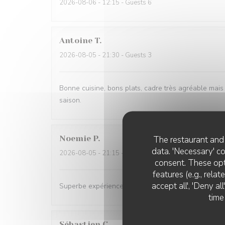
2026-08-06
- 12:15 - Guests 6
Antoine
T
2026-08-05
- 21:30 - Guests 3
Bonne cuisine, bons plats, cadre très agréable mais 
saison.
Noemie
P
The restaurant and 
data. 'Necessary' c
2026-08-05
- 21:15 - Guests 2
consent. These opt
features (e.g., rela
accept all', 'Deny a
Superbe expérience chez Coco, les plats sont excell
time
Sébastien
C