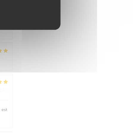
:
5
/5
:
5
/5
:
4
/5
 est