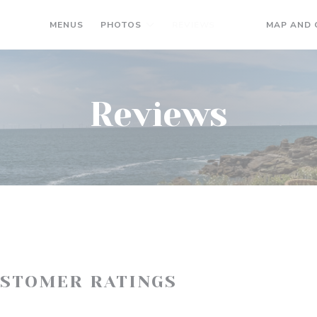
MENUS
PHOTOS
REVIEWS
MAP AND
((OPENS IN A N
((OPENS IN A
Reviews
USTOMER RATINGS