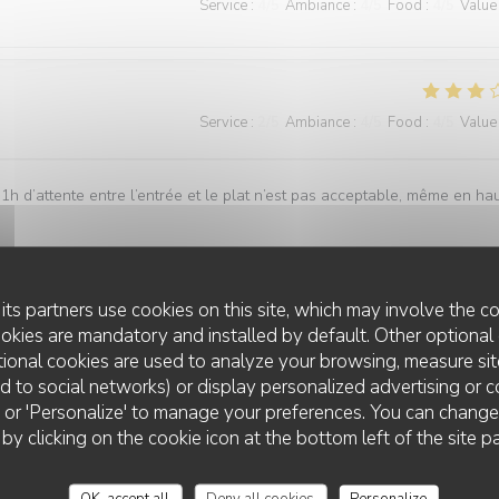
Service
:
4
/5
Ambiance
:
4
/5
Food
:
4
/5
Value
Service
:
2
/5
Ambiance
:
4
/5
Food
:
4
/5
Value
1h d’attente entre l’entrée et le plat n’est pas acceptable, même en ha
its partners use cookies on this site, which may involve the co
ookies are mandatory and installed by default. Other optional 
Service
:
5
/5
Ambiance
:
4
/5
Food
:
5
/5
Value
ional cookies are used to analyze your browsing, measure sit
ted to social networks) or display personalized advertising or c
ll' or 'Personalize' to manage your preferences. You can chang
ents et le cadre magnifique.
 by clicking on the cookie icon at the bottom left of the site p
OK, accept all
Deny all cookies
Personalize