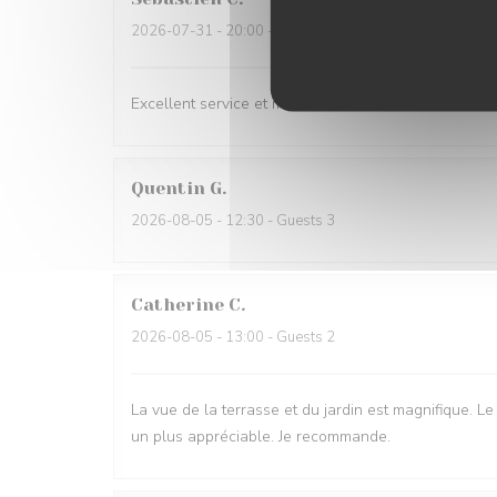
2026-07-31
- 20:00 - Guests 6
Excellent service et mets excellents
Quentin
G
2026-08-05
- 12:30 - Guests 3
Catherine
C
2026-08-05
- 13:00 - Guests 2
La vue de la terrasse et du jardin est magnifique. Le 
un plus appréciable. Je recommande.