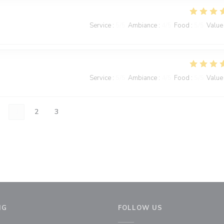
Service
:
5
/5
Ambiance
:
4
/5
Food
:
5
/5
Value
Service
:
5
/5
Ambiance
:
4
/5
Food
:
5
/5
Value
1
2
3
NG
FOLLOW US