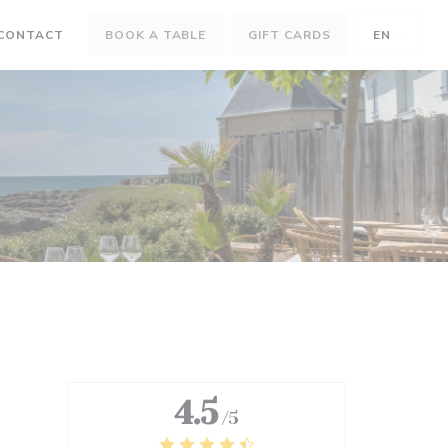
 CONTACT
BOOK A TABLE
GIFT CARDS
EN
EW WINDOW))
 NEW WINDOW))
4.5
/5