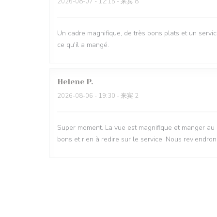
2026-08-07
- 12:15 - 来宾 8
Un cadre magnifique, de très bons plats et un serv
ce qu'il a mangé.
Helene
P
2026-08-06
- 19:30 - 来宾 2
Super moment. La vue est magnifique et manger au bru
bons et rien à redire sur le service. Nous reviendron