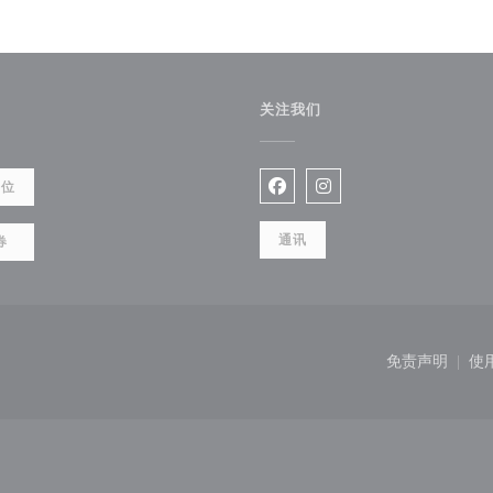
关注我们
餐位
Facebook ((在新窗口中打开)
Instagram ((在新窗口
通讯
券
开))
免责声明
使
((在新窗