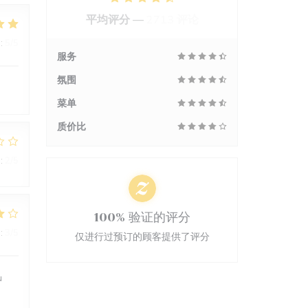
平均评分 —
2713 评论
:
5
/5
服务
氛围
菜单
质价比
:
2
/5
100% 验证的评分
:
3
/5
仅进行过预订的顾客提供了评分
u