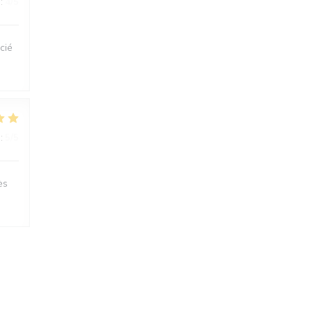
:
4
/5
cié
:
5
/5
ès