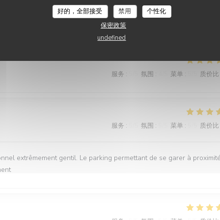
好的，全部接受
禁用
个性化
保密政策
undefined
服务
:
5
/5
氛围
:
4
/5
菜单
:
5
/5
质价比
服务
:
5
/5
氛围
:
5
/5
菜单
:
5
/5
质价比
onnel extrêmement gentil. Le parking permettant de se garer à proximit
ment