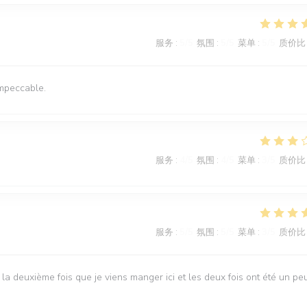
服务
:
5
/5
氛围
:
5
/5
菜单
:
5
/5
质价比
impeccable.
服务
:
4
/5
氛围
:
4
/5
菜单
:
3
/5
质价比
服务
:
5
/5
氛围
:
5
/5
菜单
:
3
/5
质价比
 la deuxième fois que je viens manger ici et les deux fois ont été un pe