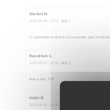
Michel
H
2026-08-08
- 12:15 - 来宾 2
Un splendide endroit à recommander sans modérati
Dorothée
L
2026-08-07
- 21:00 - 来宾 6
Rien à dire, TOP
Odile
B
2026-08-06
- 12:30 - 来宾 6