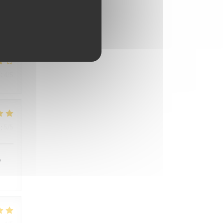
:
4
/5
:
5
/5
é