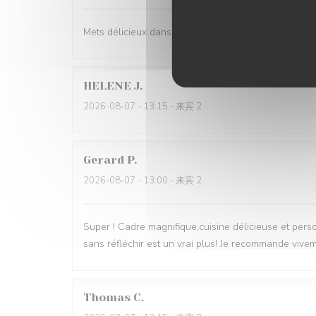
Mets délicieux dans un cadre superbe .
HELENE
J
2026-08-07
- 13:15 - 来宾 2
Gerard
P
2026-08-07
- 13:00 - 来宾 2
Super ! Cadre magnifique,cuisine délicieuse et pers
sans réfléchir est un vrai plus! Je recommande vive
Thomas
C