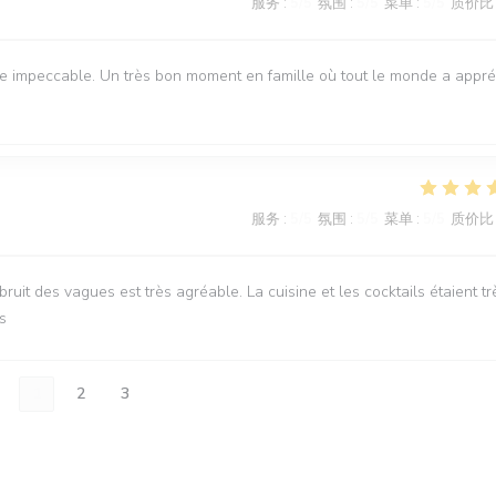
服务
:
5
/5
氛围
:
5
/5
菜单
:
5
/5
质价比
ice impeccable. Un très bon moment en famille où tout le monde a appré
服务
:
5
/5
氛围
:
5
/5
菜单
:
5
/5
质价比
it des vagues est très agréable. La cuisine et les cocktails étaient tr
s
1
2
3