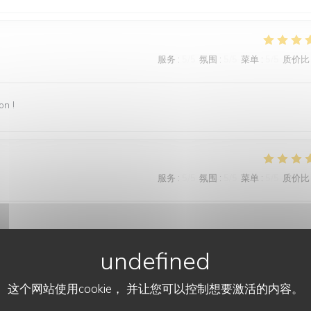
服务
:
5
/5
氛围
:
5
/5
菜单
:
5
/5
质价比
on !
服务
:
5
/5
氛围
:
5
/5
菜单
:
5
/5
质价比
这个网站使用cookie， 并让您可以控制想要激活的内容。
服务
:
5
/5
氛围
:
4
/5
菜单
:
5
/5
质价比