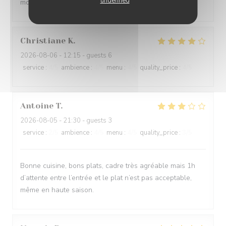
undefined
modération .
Christiane
K
2026-08-06
- 12:15 - guests 6
service
:
4
/5
ambience
:
4
/5
menu
:
4
/5
quality_price
:
4
/5
Antoine
T
2026-08-05
- 21:30 - guests 3
service
:
2
/5
ambience
:
4
/5
menu
:
4
/5
quality_price
:
3
/5
Bonne cuisine, bons plats, cadre très agréable mais 1h
d’attente entre l’entrée et le plat n’est pas acceptable,
même en haute saison.