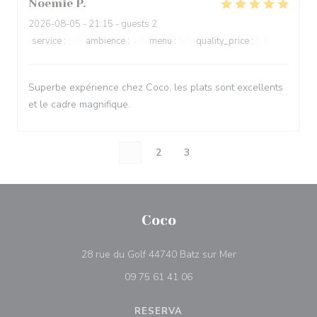
Noemie
P
2026-08-05
- 21:15 - guests 2
service
:
5
/5
ambience
:
4
/5
menu
:
5
/5
quality_price
:
5
/5
Superbe expérience chez Coco, les plats sont excellents
et le cadre magnifique.
1
2
3
Coco
((abre numa nova 
28 rue du Golf 44740 Batz sur Mer
09 75 61 41 06
RESERVA