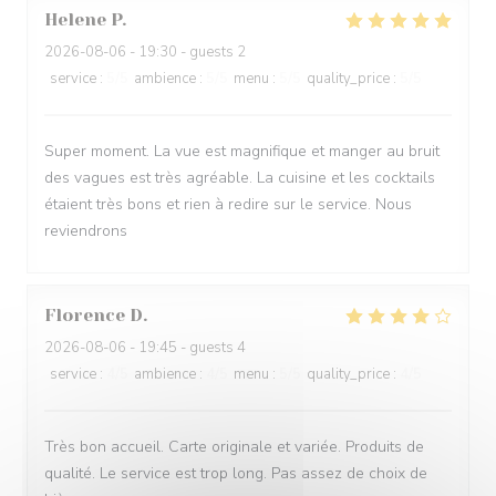
Helene
P
2026-08-06
- 19:30 - guests 2
service
:
5
/5
ambience
:
5
/5
menu
:
5
/5
quality_price
:
5
/5
Super moment. La vue est magnifique et manger au bruit
des vagues est très agréable. La cuisine et les cocktails
étaient très bons et rien à redire sur le service. Nous
reviendrons
Florence
D
2026-08-06
- 19:45 - guests 4
service
:
4
/5
ambience
:
4
/5
menu
:
5
/5
quality_price
:
4
/5
Très bon accueil. Carte originale et variée. Produits de
qualité. Le service est trop long. Pas assez de choix de