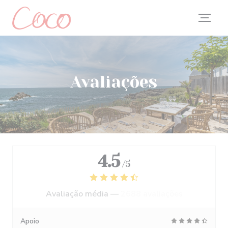
Painel de Gerenciamento de Cookies
Avaliações
4.5
/5
Avaliação média —
2688 avaliações
Apoio