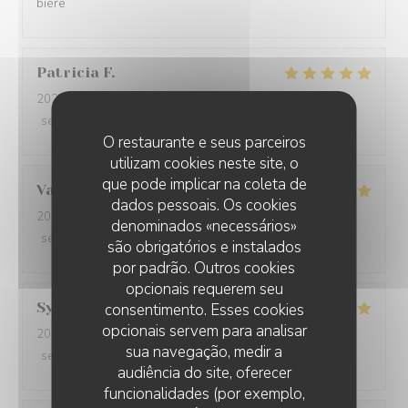
bière
Patricia
F
2026-08-06
- 19:00 - guests 2
service
:
5
/5
ambience
:
5
/5
menu
:
5
/5
quality_price
:
5
/5
O restaurante e seus parceiros
utilizam cookies neste site, o
que pode implicar na coleta de
Valérie
J
dados pessoais. Os cookies
2026-08-06
- 12:15 - guests 4
denominados «necessários»
service
:
5
/5
ambience
:
5
/5
menu
:
5
/5
quality_price
:
4
/5
são obrigatórios e instalados
por padrão. Outros cookies
opcionais requerem seu
Sylvie
T
consentimento. Esses cookies
opcionais servem para analisar
2026-08-06
- 20:45 - guests 2
sua navegação, medir a
service
:
5
/5
ambience
:
4
/5
menu
:
5
/5
quality_price
:
5
/5
audiência do site, oferecer
funcionalidades (por exemplo,