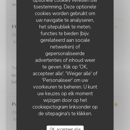
optionele cookies vereisen uw
reviendrons
toestemming. Deze optionele
cookies worden gebruikt om
uw navigatie te analyseren,
het sitepubliek te meten,
Florence
D
functies te bieden (bijv.
2026-08-06
- 19:45 - Gasten 4
gerelateerd aan sociale
Service
:
4
/5
Atmosfeer
:
4
/5
Keuken
:
5
/5
Kwaliteit / Prijs
:
netwerken) of
4
/5
gepersonaliseerde
advertenties of inhoud weer
te geven. Klik op 'OK,
Très bon accueil. Carte originale et variée. Produits de
accepteer alle', 'Weiger alle' of
qualité. Le service est trop long. Pas assez de choix de
'Personaliseer' om uw
bière
voorkeuren te beheren. U kunt
uw keuzes op elk moment
wijzigen door op het
Patricia
F
cookiepictogram linksonder op
2026-08-06
- 19:00 - Gasten 2
de sitepagina's te klikken.
Service
:
5
/5
Atmosfeer
:
5
/5
Keuken
:
5
/5
Kwaliteit / Prijs
:
5
/5
OK, accepteer alle