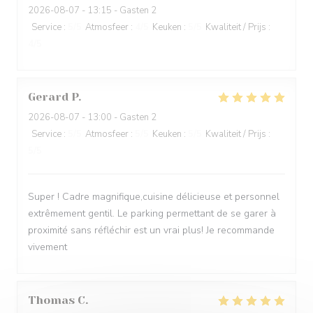
2026-08-07
- 13:15 - Gasten 2
Service
:
5
/5
Atmosfeer
:
4
/5
Keuken
:
5
/5
Kwaliteit / Prijs
:
4
/5
Gerard
P
2026-08-07
- 13:00 - Gasten 2
Service
:
5
/5
Atmosfeer
:
5
/5
Keuken
:
5
/5
Kwaliteit / Prijs
:
5
/5
Super ! Cadre magnifique,cuisine délicieuse et personnel
extrêmement gentil. Le parking permettant de se garer à
proximité sans réfléchir est un vrai plus! Je recommande
vivement
Thomas
C