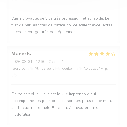
Vue incroyable, service très professionnel et rapide. Le
filet de bar les frites de patate douce étaient excellentes,
le cheeseburger très bon également.
Marie
B
2026-08-04
- 12:30 - Gasten 4
Service
:
3
/5
Atmosfeer
:
5
/5
Keuken
:
5
/5
Kwaliteit / Prijs
:
5
/5
On ne sait plus … si c est la vue imprenable qui
accompagne les plats ou si ce sont les plats qui priment
sur la vue imprenable!!!!! Le tout à savourer sans
modération .