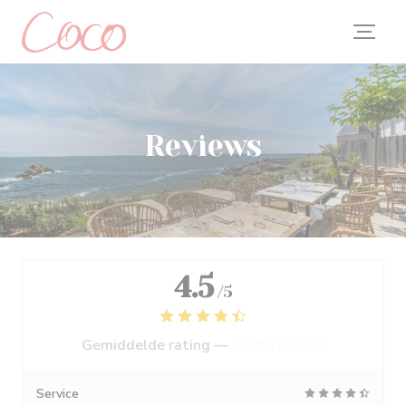
Cookies beheer paneel
Reviews
4.5
/5
Gemiddelde rating —
2705 reviews
Service