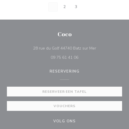
1
2
3
Coco
((opent in een nie
28 rue du Golf 44740 Batz sur Mer
09 75 61 41 06
RESERVERING
RESERVEER EEN TAFEL
VOUCHERS
VOLG ONS