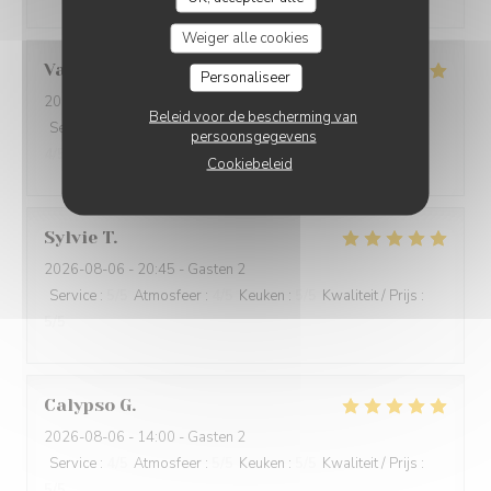
Weiger alle cookies
Valérie
J
Personaliseer
2026-08-06
- 12:15 - Gasten 4
Beleid voor de bescherming van
Service
:
5
/5
Atmosfeer
:
5
/5
Keuken
:
5
/5
Kwaliteit / Prijs
:
persoonsgegevens
4
/5
Cookiebeleid
Sylvie
T
2026-08-06
- 20:45 - Gasten 2
Service
:
5
/5
Atmosfeer
:
4
/5
Keuken
:
5
/5
Kwaliteit / Prijs
:
5
/5
Calypso
G
2026-08-06
- 14:00 - Gasten 2
Service
:
4
/5
Atmosfeer
:
5
/5
Keuken
:
5
/5
Kwaliteit / Prijs
:
5
/5