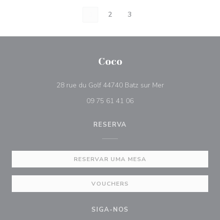
1
2
3
Coco
((abre numa nova 
28 rue du Golf 44740 Batz sur Mer
09 75 61 41 06
RESERVA
RESERVAR UMA MESA
VOUCHERS
SIGA-NOS