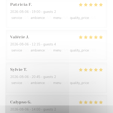
Patricia
F
2026-08-06
- 19:00 - guests 2
service
:
5
/5
ambience
:
5
/5
menu
:
5
/5
quality_price
:
5
/5
Valérie
J
2026-08-06
- 12:15 - guests 4
service
:
5
/5
ambience
:
5
/5
menu
:
5
/5
quality_price
:
4
/5
Sylvie
T
2026-08-06
- 20:45 - guests 2
service
:
5
/5
ambience
:
4
/5
menu
:
5
/5
quality_price
:
5
/5
Calypso
G
2026-08-06
- 14:00 - guests 2