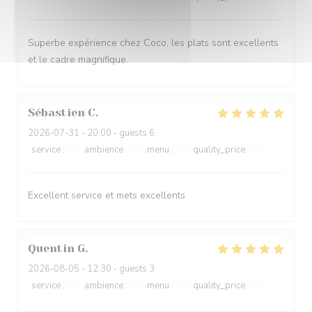
Superbe expérience chez Coco, les plats sont excellents
et le cadre magnifique.
Sébastien
C
2026-07-31
- 20:00 - guests 6
service
:
5
/5
ambience
:
5
/5
menu
:
5
/5
quality_price
:
5
/5
Excellent service et mets excellents
Quentin
G
2026-08-05
- 12:30 - guests 3
service
:
5
/5
ambience
:
5
/5
menu
:
5
/5
quality_price
:
5
/5