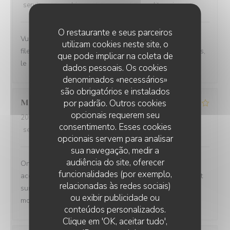
service
:
4
/5
ambience
:
5
/5
menu
:
5
/5
quality_price
:
5
/5
O restaurante e seus parceiros
Vue incroyable, service très professionnel et rapide. Le
utilizam cookies neste site, o
filet de bar les frites de patate douce étaient excellentes,
que pode implicar na coleta de
le cheeseburger très bon également.
dados pessoais. Os cookies
denominados «necessários»
são obrigatórios e instalados
Marie
B
por padrão. Outros cookies
opcionais requerem seu
2026-08-04
- 12:30 - guests 4
consentimento. Esses cookies
service
:
3
/5
ambience
:
5
/5
menu
:
5
/5
quality_price
:
5
/5
opcionais servem para analisar
sua navegação, medir a
audiência do site, oferecer
On ne sait plus … si c est la vue imprenable qui
funcionalidades (por exemplo,
accompagne les plats ou si ce sont les plats qui priment
relacionadas às redes sociais)
sur la vue imprenable!!!!! Le tout à savourer sans
ou exibir publicidade ou
modération .
conteúdos personalizados.
Clique em 'OK, aceitar tudo',