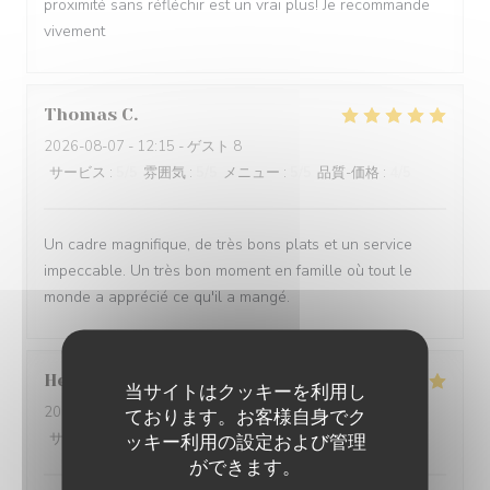
proximité sans réfléchir est un vrai plus! Je recommande
vivement
Thomas
C
2026-08-07
- 12:15 - ゲスト 8
サービス
:
5
/5
雰囲気
:
5
/5
メニュー
:
5
/5
品質-価格
:
4
/5
Un cadre magnifique, de très bons plats et un service
impeccable. Un très bon moment en famille où tout le
monde a apprécié ce qu'il a mangé.
Helene
P
当サイトはクッキーを利用し
2026-08-06
- 19:30 - ゲスト 2
ております。お客様自身でク
サービス
:
5
/5
雰囲気
:
5
/5
メニュー
:
5
/5
品質-価格
:
5
/5
ッキー利用の設定および管理
ができます。