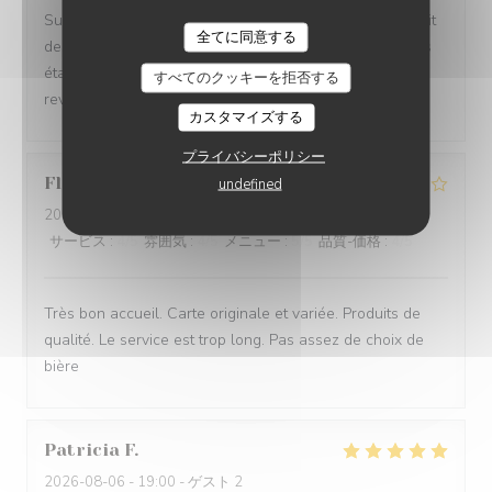
Super moment. La vue est magnifique et manger au bruit
全てに同意する
des vagues est très agréable. La cuisine et les cocktails
étaient très bons et rien à redire sur le service. Nous
すべてのクッキーを拒否する
reviendrons
カスタマイズする
プライバシーポリシー
Florence
D
undefined
2026-08-06
- 19:45 - ゲスト 4
サービス
:
4
/5
雰囲気
:
4
/5
メニュー
:
5
/5
品質-価格
:
4
/5
Très bon accueil. Carte originale et variée. Produits de
qualité. Le service est trop long. Pas assez de choix de
bière
Patricia
F
2026-08-06
- 19:00 - ゲスト 2