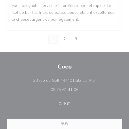
Vue incroyable, service très professionnel et rapide. Le
filet de bar les frites de patate douce étaient excellentes,
le cheeseburger très bon également.
1
2
3
Coco
((新しいウィンド
28 rue du Golf 44740 Batz sur Mer
09 75 61 41 06
ご予約
予約