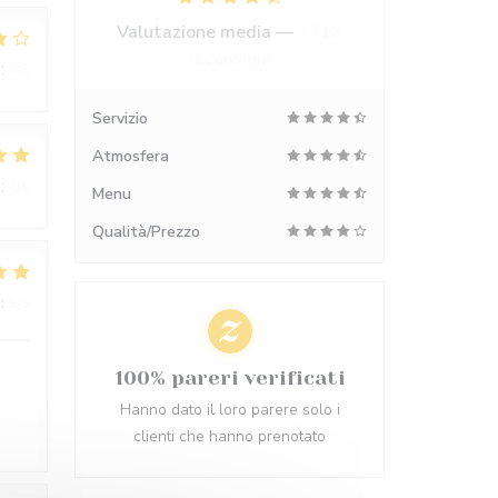
Valutazione media —
2713
recensioni
:
4
/5
Servizio
Atmosfera
:
4
/5
Menu
Qualità/Prezzo
:
5
/5
100% pareri verificati
Hanno dato il loro parere solo i
clienti che hanno prenotato