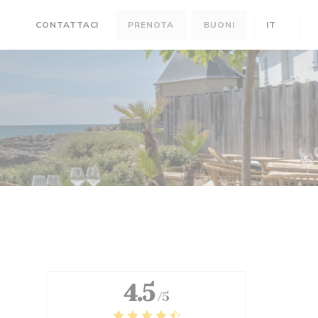
CONTATTACI
PRENOTA
BUONI
IT
((APRE UNA NUOVA FINESTRA))
((APRE UNA NUOVA FINESTRA))
4.5
/5