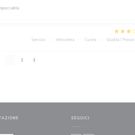
impeccable.
Servizio
:
4
/5
Atmosfera
:
4
/5
Cucina
:
3
/5
Qualità / Prezzo
1
2
3
TAZIONE
SEGUICI
estra))