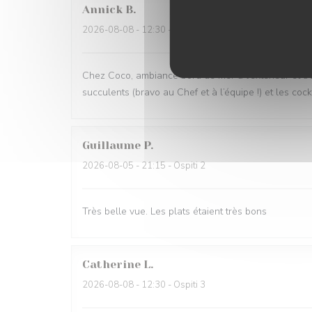
Annick
B
2026-08-08
- 12:30 - Ospiti 4
Chez Coco, ambiance bord de mer à l’extérieur et tro
succulents (bravo au Chef et à l’équipe !) et les coc
Guillaume
P
2026-08-05
- 21:15 - Ospiti 2
Très belle vue. Les plats étaient très bons
Catherine
L
2026-08-08
- 12:30 - Ospiti 3