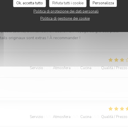
Ok, accetta tutto
Rifiuta tutti i cookie
Personalizza
Politica di protezione dei dati personali
Servizio
:
4
/5
Atmosfera
:
5
/5
Cucina
:
5
/5
Qualità / Prezzo
Politica di gestione dei cookie
picale (Bahia) à l’intérieur, on adore ! On voyage au gré des plats
ktails originaux sont extras ! À recommander !
Servizio
:
2
/5
Atmosfera
:
4
/5
Cucina
:
5
/5
Qualità / Prezzo
Servizio
:
5
/5
Atmosfera
:
5
/5
Cucina
:
5
/5
Qualità / Prezzo