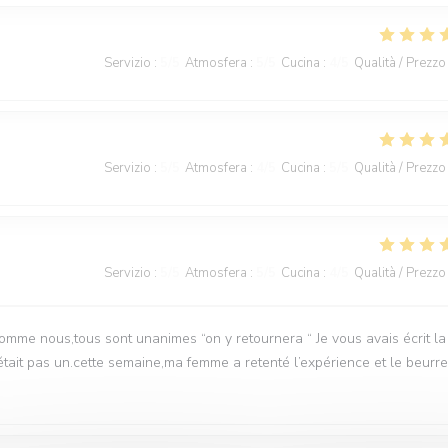
Servizio
:
5
/5
Atmosfera
:
5
/5
Cucina
:
4
/5
Qualità / Prezzo
Servizio
:
5
/5
Atmosfera
:
4
/5
Cucina
:
5
/5
Qualità / Prezzo
Servizio
:
5
/5
Atmosfera
:
5
/5
Cucina
:
4
/5
Qualità / Prezzo
me nous,tous sont unanimes “on y retournera “ Je vous avais écrit la
était pas un.cette semaine,ma femme a retenté l’expérience et le beurre