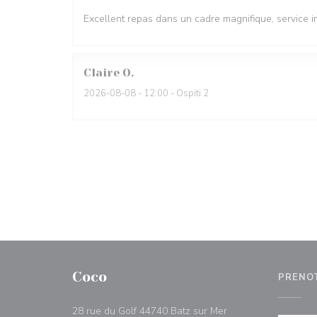
Excellent repas dans un cadre magnifique, service 
Claire
O
2026-08-08
- 12:00 - Ospiti 2
Coco
PRENO
((apre una nuova fin
28 rue du Golf 44740 Batz sur Mer