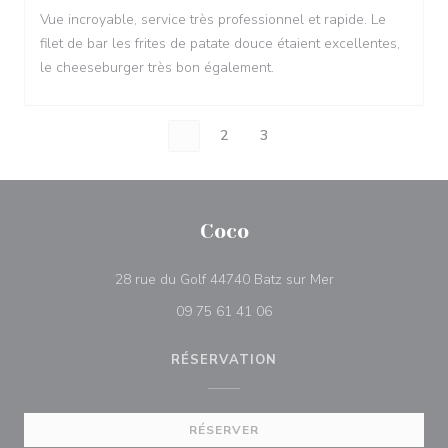
Vue incroyable, service très professionnel et rapide. Le
filet de bar les frites de patate douce étaient excellentes,
le cheeseburger très bon également.
1
2
3
Coco
((ouvre une nouvel
28 rue du Golf 44740 Batz sur Mer
09 75 61 41 06
RÉSERVATION
RÉSERVER