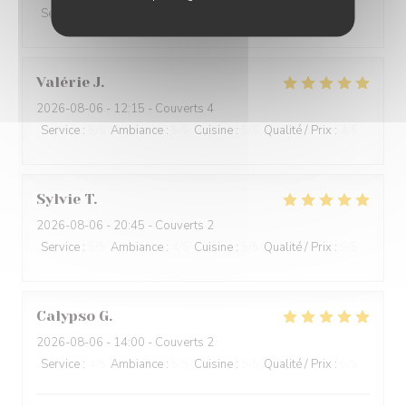
Service
:
5
/5
Ambiance
:
5
/5
Cuisine
:
5
/5
Qualité / Prix
:
5
/5
Valérie
J
2026-08-06
- 12:15 - Couverts 4
Service
:
5
/5
Ambiance
:
5
/5
Cuisine
:
5
/5
Qualité / Prix
:
4
/5
Sylvie
T
2026-08-06
- 20:45 - Couverts 2
Service
:
5
/5
Ambiance
:
4
/5
Cuisine
:
5
/5
Qualité / Prix
:
5
/5
Calypso
G
2026-08-06
- 14:00 - Couverts 2
Service
:
4
/5
Ambiance
:
5
/5
Cuisine
:
5
/5
Qualité / Prix
:
5
/5