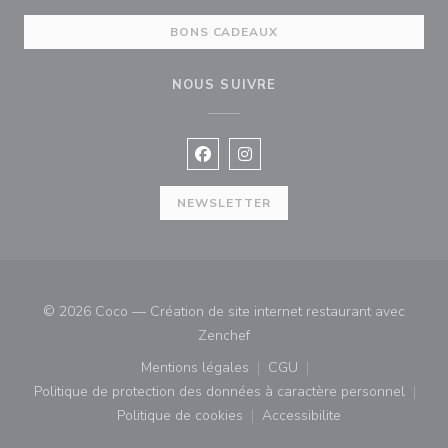
BONS CADEAUX
NOUS SUIVRE
Facebook ((ouvre une nouvelle fenê
Instagram ((ouvre une nouvell
NEWSLETTER
© 2026 Coco — Création de site internet restaurant avec
((ouvre une nouvelle fenêtre))
Zenchef
Mentions légales
CGU
((ouvre une nouvelle fenêtre))
((ouvre une nouvelle fenê
Politique de protection des données à caractère personnel
((ouvre une nouvelle fenêtre))
Politique de cookies
Accessibilite
((ouvre une nouvelle fenêtre))
((ouvre une nouvelle fe