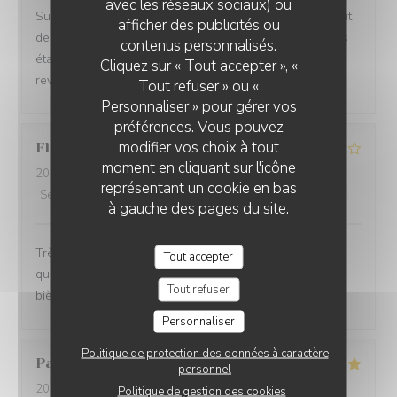
avec les réseaux sociaux) ou
Super moment. La vue est magnifique et manger au bruit
afficher des publicités ou
des vagues est très agréable. La cuisine et les cocktails
contenus personnalisés.
étaient très bons et rien à redire sur le service. Nous
Cliquez sur « Tout accepter », «
reviendrons
Tout refuser » ou «
Personnaliser » pour gérer vos
préférences. Vous pouvez
modifier vos choix à tout
Florence
D
moment en cliquant sur l'icône
2026-08-06
- 19:45 - Couverts 4
représentant un cookie en bas
Service
:
4
/5
Ambiance
:
4
/5
Cuisine
:
5
/5
Qualité / Prix
:
4
/5
à gauche des pages du site.
Très bon accueil. Carte originale et variée. Produits de
Tout accepter
qualité. Le service est trop long. Pas assez de choix de
Tout refuser
bière
Personnaliser
Politique de protection des données à caractère
Patricia
F
personnel
2026-08-06
- 19:00 - Couverts 2
Politique de gestion des cookies