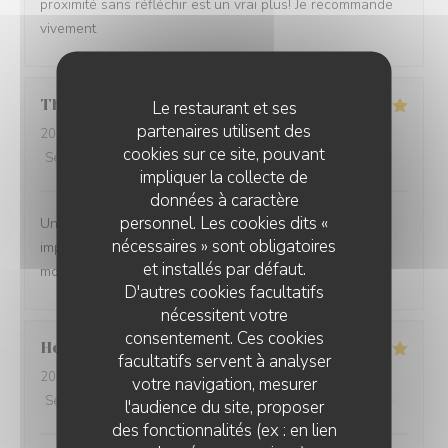
proximité sans réfléchir est un vrai plus! Je recommande
vivement
Thomas
C
Le restaurant et ses
partenaires utilisent des
2026-08-07
- 12:15 - Couverts 8
cookies sur ce site, pouvant
Service
:
5
/5
Ambiance
:
5
/5
Cuisine
:
5
/5
Qualité / Prix
:
4
/5
impliquer la collecte de
données à caractère
personnel. Les cookies dits «
Un cadre magnifique, de très bons plats et un service
nécessaires » sont obligatoires
impeccable. Un très bon moment en famille où tout le
et installés par défaut.
monde a apprécié ce qu'il a mangé.
D'autres cookies facultatifs
nécessitent votre
consentement. Ces cookies
Helene
P
facultatifs servent à analyser
2026-08-06
- 19:30 - Couverts 2
votre navigation, mesurer
Service
:
5
/5
Ambiance
:
5
/5
Cuisine
:
5
/5
Qualité / Prix
:
5
/5
l'audience du site, proposer
des fonctionnalités (ex : en lien