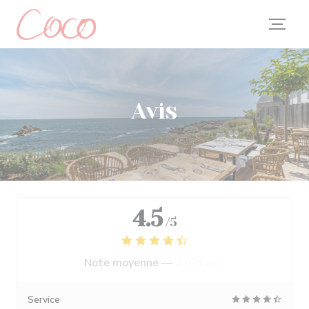
Personnalisation de vos choix en matière de cookies
Avis
4.5
/5
Note moyenne —
2705 avis
Service