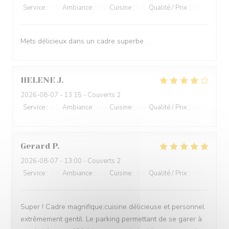
Service
:
5
/5
Ambiance
:
4
/5
Cuisine
:
5
/5
Qualité / Prix
:
4
/5
Mets délicieux dans un cadre superbe .
HELENE
J
2026-08-07
- 13:15 - Couverts 2
Service
:
5
/5
Ambiance
:
4
/5
Cuisine
:
5
/5
Qualité / Prix
:
4
/5
Gerard
P
2026-08-07
- 13:00 - Couverts 2
Service
:
5
/5
Ambiance
:
5
/5
Cuisine
:
5
/5
Qualité / Prix
:
5
/5
Super ! Cadre magnifique,cuisine délicieuse et personnel
extrêmement gentil. Le parking permettant de se garer à