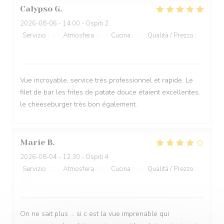
Calypso
G
2026-08-06
- 14:00 - Ospiti 2
Servizio
:
4
/5
Atmosfera
:
5
/5
Cucina
:
5
/5
Qualità / Prezzo
:
5
/5
Vue incroyable, service très professionnel et rapide. Le
filet de bar les frites de patate douce étaient excellentes,
le cheeseburger très bon également.
Marie
B
2026-08-04
- 12:30 - Ospiti 4
Servizio
:
3
/5
Atmosfera
:
5
/5
Cucina
:
5
/5
Qualità / Prezzo
:
5
/5
On ne sait plus … si c est la vue imprenable qui