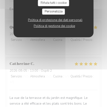
Rifiuta tutti i cookie
Excellent service et mets excellents
Personalizza
Politica di protezione dei dati personali
Politica di gestione dei cookie
Quentin
G
2026-08-05
- 12:30 - Ospiti 3
Servizio
:
5
/5
Atmosfera
:
5
/5
Cucina
:
5
/5
Qualità / Prezzo
:
5
/5
Catherine
C
2026-08-05
- 13:00 - Ospiti 2
Servizio
:
5
/5
Atmosfera
:
5
/5
Cucina
:
5
/5
Qualità / Prezzo
:
4
/5
La vue de la terrasse et du jardin est magnifique. Le
service a été efficace et les plats sont très bons. Le