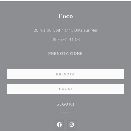
Coco
((apre una nuova f
28 rue du Golf 44740 Batz sur Mer
09 75 61 41 06
PRENOTAZIONE
PRENOTA
BUONI
SEGUICI
Facebook ((apre una nuova finestra)
Instagram ((apre una nuova fi