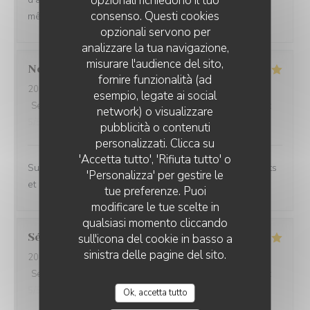
opzionali richiedono il tuo
consenso. Questi cookies
même en haute saison.
opzionali servono per
analizzare la tua navigazione,
misurare l'audience del sito,
Noemie
P
fornire funzionalità (ad
2026-08-05
- 21:15 - Ospiti 2
esempio, legate ai social
Servizio
:
5
/5
Atmosfera
:
4
/5
Cucina
:
5
/5
Qualità / Prezzo
:
network) o visualizzare
5
/5
pubblicità o contenuti
personalizzati. Clicca su
'Accetta tutto', 'Rifiuta tutto' o
Superbe expérience chez Coco, les plats sont excellents
'Personalizza' per gestire le
et le cadre magnifique.
tue preferenze. Puoi
modificare le tue scelte in
qualsiasi momento cliccando
Sébastien
C
sull'icona del cookie in basso a
sinistra delle pagine del sito.
2026-07-31
- 20:00 - Ospiti 6
Servizio
:
5
/5
Atmosfera
:
5
/5
Cucina
:
5
/5
Qualità / Prezzo
:
5
/5
Ok, accetta tutto