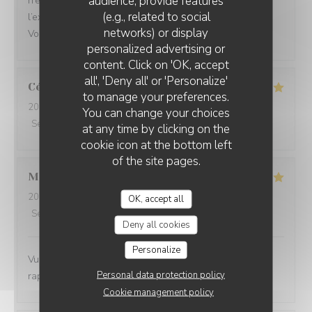
audience, provide features
n’en était pas un.cette semaine,ma femme a retenté
(e.g., related to social
l’expérience et le beurre blanc etait parfait.Donc bravo.
networks) or display
Vous nous reverrez.
personalized advertising or
content. Click on 'OK, accept
all', 'Deny all' or 'Personalize'
Céline
C
to manage your preferences.
2026-08-08
- 19:30 - Guests 6
You can change your choices
Service
:
5
/5
Ambiance
:
4
/5
Food
:
4
/5
Value
:
4
/5
at any time by clicking on the
cookie icon at the bottom left
of the site pages.
MURIEL
P
2026-08-05
- 20:15 - Guests 4
OK, accept all
Service
:
5
/5
Ambiance
:
5
/5
Food
:
5
/5
Value
:
5
/5
Deny all cookies
Personalize
Vue magnifique, assiette originale et délicieuse, bon
Personal data protection policy
rapport qualité prix
Cookie management policy