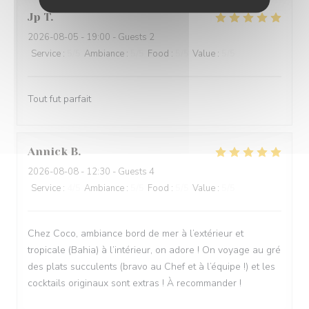
Jp
T
2026-08-05
- 19:00 - Guests 2
Service
:
5
/5
Ambiance
:
5
/5
Food
:
5
/5
Value
:
5
/5
Tout fut parfait
Annick
B
2026-08-08
- 12:30 - Guests 4
Service
:
4
/5
Ambiance
:
5
/5
Food
:
5
/5
Value
:
5
/5
Chez Coco, ambiance bord de mer à l’extérieur et
tropicale (Bahia) à l’intérieur, on adore ! On voyage au gré
des plats succulents (bravo au Chef et à l’équipe !) et les
cocktails originaux sont extras ! À recommander !