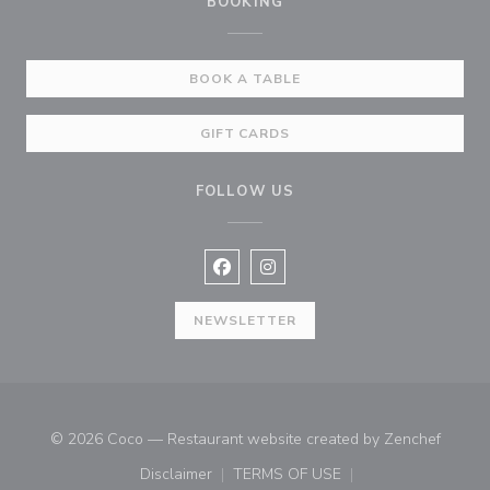
BOOKING
BOOK A TABLE
GIFT CARDS
FOLLOW US
Facebook ((opens in a new window
Instagram ((opens in a new w
NEWSLETTER
((open
© 2026 Coco — Restaurant website created by
Zenchef
Disclaimer
TERMS OF USE
((opens in a new window))
((opens in a new window))