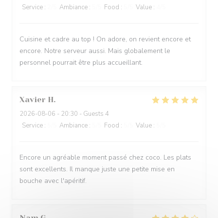
Service
:
2
/5
Ambiance
:
5
/5
Food
:
5
/5
Value
:
4
/5
Cuisine et cadre au top ! On adore, on revient encore et
encore. Notre serveur aussi. Mais globalement le
personnel pourrait être plus accueillant.
Xavier
H
2026-08-06
- 20:30 - Guests 4
Service
:
5
/5
Ambiance
:
5
/5
Food
:
5
/5
Value
:
5
/5
Encore un agréable moment passé chez coco. Les plats
sont excellents. Il manque juste une petite mise en
bouche avec l'apéritif.
Nam
G