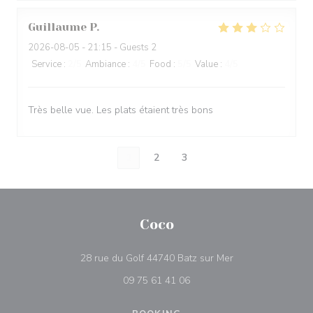
Guillaume
P
2026-08-05
- 21:15 - Guests 2
Service
:
2
/5
Ambiance
:
4
/5
Food
:
5
/5
Value
:
4
/5
Très belle vue. Les plats étaient très bons
1
2
3
Coco
((opens in a new 
28 rue du Golf 44740 Batz sur Mer
09 75 61 41 06