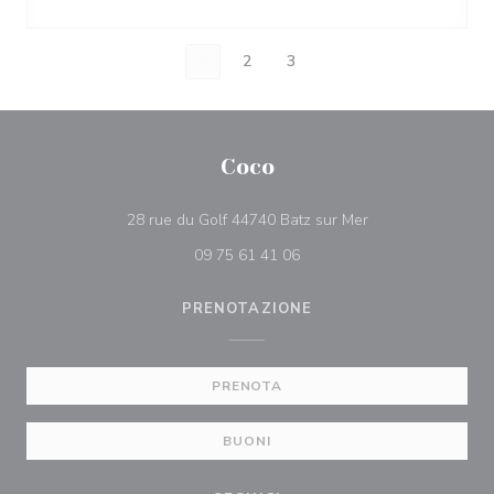
1
2
3
Coco
((apre una nuova f
28 rue du Golf 44740 Batz sur Mer
09 75 61 41 06
PRENOTAZIONE
PRENOTA
BUONI