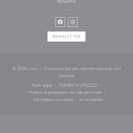
SEGUICI
Facebook ((apre una nuova finestra)
Instagram ((apre una nuova fi
NEWSLETTER
© 2026 Coco — Creazione del sito internet ristorante con
((apre una nuova finestra))
Zenchef
Note legali
TERMINI DI UTILIZZO
((apre una nuova finestra))
((apre una nuova finestra))
Politica di protezione dei dati personali
((apre una nuova finestra))
Informativa sui cookie
Accessibilita
((apre una nuova finestra))
((apre una nuova finest