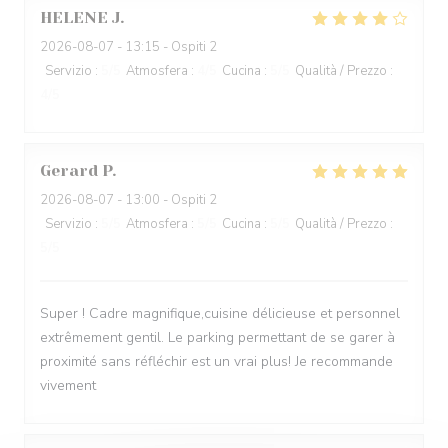
HELENE
J
2026-08-07
- 13:15 - Ospiti 2
Servizio
:
5
/5
Atmosfera
:
4
/5
Cucina
:
5
/5
Qualità / Prezzo
:
4
/5
Gerard
P
2026-08-07
- 13:00 - Ospiti 2
Servizio
:
5
/5
Atmosfera
:
5
/5
Cucina
:
5
/5
Qualità / Prezzo
:
5
/5
Super ! Cadre magnifique,cuisine délicieuse et personnel
extrêmement gentil. Le parking permettant de se garer à
proximité sans réfléchir est un vrai plus! Je recommande
vivement