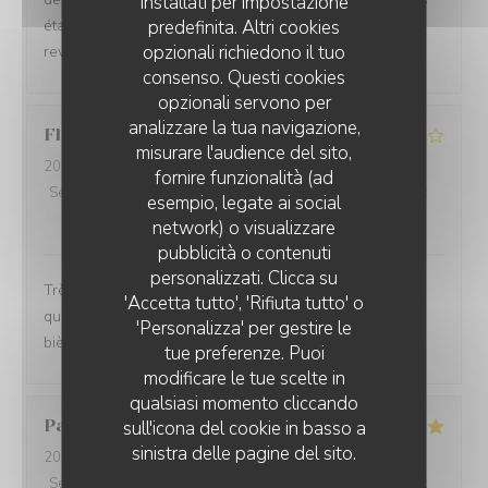
installati per impostazione
étaient très bons et rien à redire sur le service. Nous
predefinita. Altri cookies
opzionali richiedono il tuo
reviendrons
consenso. Questi cookies
opzionali servono per
analizzare la tua navigazione,
Florence
D
misurare l'audience del sito,
2026-08-06
- 19:45 - Ospiti 4
fornire funzionalità (ad
Servizio
:
4
/5
Atmosfera
:
4
/5
Cucina
:
5
/5
Qualità / Prezzo
:
esempio, legate ai social
4
/5
network) o visualizzare
pubblicità o contenuti
personalizzati. Clicca su
Très bon accueil. Carte originale et variée. Produits de
'Accetta tutto', 'Rifiuta tutto' o
qualité. Le service est trop long. Pas assez de choix de
'Personalizza' per gestire le
bière
tue preferenze. Puoi
modificare le tue scelte in
qualsiasi momento cliccando
Patricia
F
sull'icona del cookie in basso a
sinistra delle pagine del sito.
2026-08-06
- 19:00 - Ospiti 2
Servizio
:
5
/5
Atmosfera
:
5
/5
Cucina
:
5
/5
Qualità / Prezzo
: