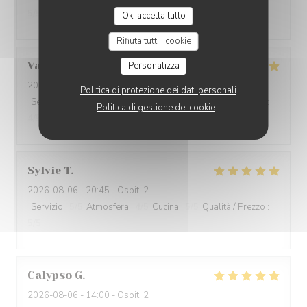
5
/5
Ok, accetta tutto
Rifiuta tutti i cookie
Valérie
J
Personalizza
2026-08-06
- 12:15 - Ospiti 4
Politica di protezione dei dati personali
Servizio
:
5
/5
Atmosfera
:
5
/5
Cucina
:
5
/5
Qualità / Prezzo
:
Politica di gestione dei cookie
4
/5
Sylvie
T
2026-08-06
- 20:45 - Ospiti 2
Servizio
:
5
/5
Atmosfera
:
4
/5
Cucina
:
5
/5
Qualità / Prezzo
:
5
/5
Calypso
G
2026-08-06
- 14:00 - Ospiti 2