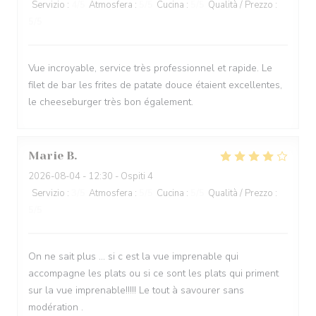
Servizio
:
4
/5
Atmosfera
:
5
/5
Cucina
:
5
/5
Qualità / Prezzo
:
5
/5
Vue incroyable, service très professionnel et rapide. Le
filet de bar les frites de patate douce étaient excellentes,
le cheeseburger très bon également.
Marie
B
2026-08-04
- 12:30 - Ospiti 4
Servizio
:
3
/5
Atmosfera
:
5
/5
Cucina
:
5
/5
Qualità / Prezzo
:
5
/5
On ne sait plus … si c est la vue imprenable qui
accompagne les plats ou si ce sont les plats qui priment
sur la vue imprenable!!!!! Le tout à savourer sans
modération .