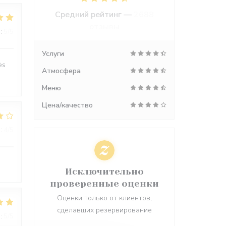
Средний рейтинг —
2688
отзывы
:
5
/5
Услуги
ès
Атмосфера
Меню
Цена/качество
:
4
/5
Исключительно
проверенные оценки
Оценки только от клиентов,
сделавших резервирование
:
5
/5