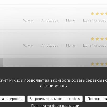
Услуги
:
5
/5
Атмосфера
:
5
/5
Меню
:
5
/5
Цена / качество
Услуги
:
5
/5
Атмосфера
:
4
/5
Меню
:
5
/5
Цена / качество
Услуги
:
4
/5
Атмосфера
:
5
/5
Меню
:
5
/5
Цена / качество
ьзует кукис и позволяет вам контролировать сервисы к
активировать
Le filet de bar les frites de patate douce étaient excellentes, le
се активировать
Запретить использование cookies
Персонализ
Политика конфиденциальности