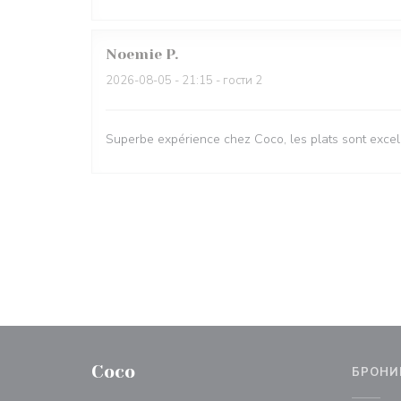
Noemie
P
2026-08-05
- 21:15 - гости 2
Superbe expérience chez Coco, les plats sont excell
Coco
БРОНИ