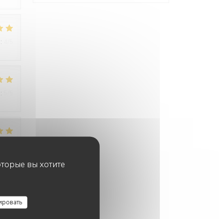
:
4
/5
:
5
/5
:
5
/5
оторые вы хотите
ировать