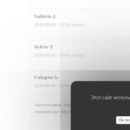
Valérie
J
2026-08-06
- 12:15 - гости 4
Sylvie
T
2026-08-06
- 20:45 - гости 2
Calypso
G
2026-08-06
- 14:00 - гости 2
Этот сайт испол
Vue incroyable, service très professionnel et rapide. 
cheeseburger très bon également.
Ок, в