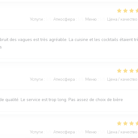
Услуги
:
5
/5
Атмосфера
:
5
/5
Меню
:
5
/5
Цена / качество
it des vagues est très agréable. La cuisine et les cocktails étaient tr
s
Услуги
:
4
/5
Атмосфера
:
4
/5
Меню
:
5
/5
Цена / качество
 de qualité. Le service est trop long. Pas assez de choix de bière
Услуги
:
5
/5
Атмосфера
:
5
/5
Меню
:
5
/5
Цена / качество