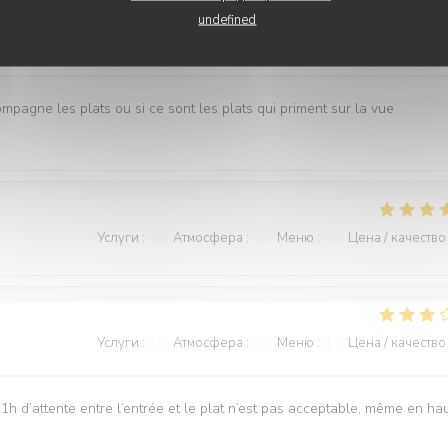
undefined
Услуги
:
3
/5
Атмосфера
:
5
/5
Меню
:
5
/5
Цена / качество
ompagne les plats ou si ce sont les plats qui priment sur la vue
Услуги
:
4
/5
Атмосфера
:
4
/5
Меню
:
4
/5
Цена / качество
Услуги
:
2
/5
Атмосфера
:
4
/5
Меню
:
4
/5
Цена / качество
1h d’attente entre l’entrée et le plat n’est pas acceptable, même en ha