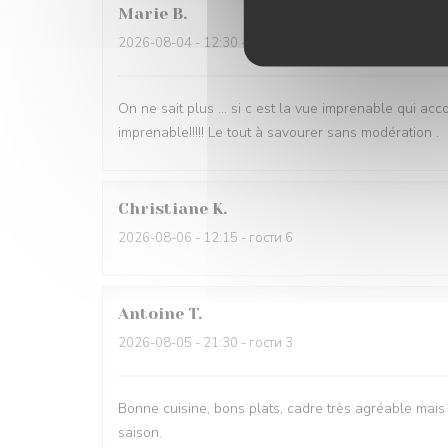
Marie
B
2026-08-04
- 12:30 - гости 4
On ne sait plus … si c est la vue imprenable qui acc
imprenable!!!!! Le tout à savourer sans modération .
Christiane
K
2026-08-06
- 12:15 - гости 6
Antoine
T
2026-08-05
- 21:30 - гости 3
Bonne cuisine, bons plats, cadre très agréable mais 
saison.