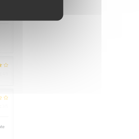
:
5
/5
:
4
/5
:
3
/5
ute