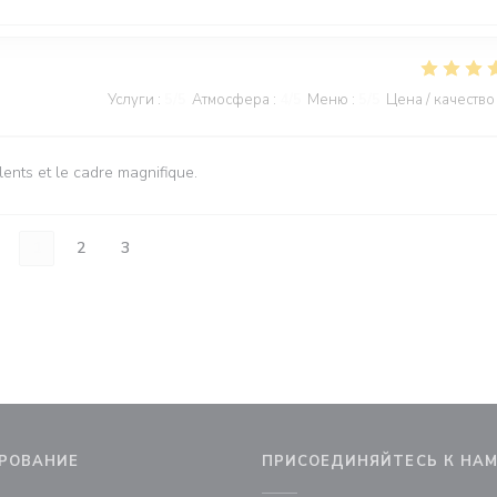
Услуги
:
5
/5
Атмосфера
:
4
/5
Меню
:
5
/5
Цена / качество
ents et le cadre magnifique.
1
2
3
РОВАНИЕ
ПРИСОЕДИНЯЙТЕСЬ К НА