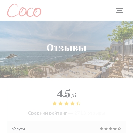
Панель управления cookies
Отзывы
4.5
/5
Средний рейтинг —
2713 отзывы
Услуги