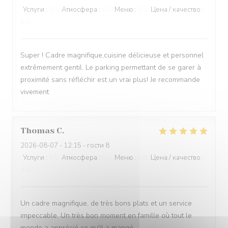
Услуги
:
5
/5
Атмосфера
:
5
/5
Меню
:
5
/5
Цена / качество
:
5
/5
Super ! Cadre magnifique,cuisine délicieuse et personnel
extrêmement gentil. Le parking permettant de se garer à
proximité sans réfléchir est un vrai plus! Je recommande
vivement
Thomas
C
2026-08-07
- 12:15 - гости 8
Услуги
:
5
/5
Атмосфера
:
5
/5
Меню
:
5
/5
Цена / качество
:
4
/5
Un cadre magnifique, de très bons plats et un service
impeccable. Un très bon moment en famille où tout le
monde a apprécié ce qu'il a mangé.