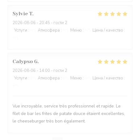
Sylvie
T
2026-08-06
- 20:45 - гости 2
Услуги
:
5
/5
Атмосфера
:
4
/5
Меню
:
5
/5
Цена / качество
:
5
/5
Calypso
G
2026-08-06
- 14:00 - гости 2
Услуги
:
4
/5
Атмосфера
:
5
/5
Меню
:
5
/5
Цена / качество
:
5
/5
Vue incroyable, service très professionnel et rapide. Le
filet de bar les frites de patate douce étaient excellentes,
le cheeseburger très bon également.