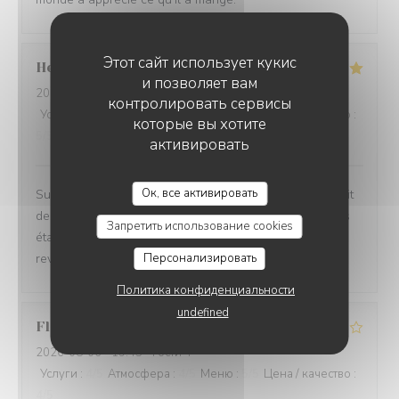
Этот сайт использует кукис
Helene
P
и позволяет вам
2026-08-06
- 19:30 - гости 2
контролировать сервисы
Услуги
:
5
/5
Атмосфера
:
5
/5
Меню
:
5
/5
Цена / качество
:
которые вы хотите
5
/5
активировать
Ок, все активировать
Super moment. La vue est magnifique et manger au bruit
des vagues est très agréable. La cuisine et les cocktails
Запретить использование cookies
étaient très bons et rien à redire sur le service. Nous
reviendrons
Персонализировать
Политика конфиденциальности
undefined
Florence
D
2026-08-06
- 19:45 - гости 4
Услуги
:
4
/5
Атмосфера
:
4
/5
Меню
:
5
/5
Цена / качество
:
4
/5