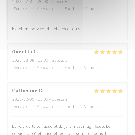
2026-07-31
- 20:00 - Guests 6
Service
:
5
/5
Ambiance
:
5
/5
Food
:
5
/5
Value
:
5
/5
Excellent service et mets excellents
Quentin
G
2026-08-05
- 12:30 - Guests 3
Service
:
5
/5
Ambiance
:
5
/5
Food
:
5
/5
Value
:
5
/5
Catherine
C
2026-08-05
- 13:00 - Guests 2
Service
:
5
/5
Ambiance
:
5
/5
Food
:
5
/5
Value
:
4
/5
La vue de la terrasse et du jardin est magnifique. Le
service a été efficace et les plats sont très bons. Le