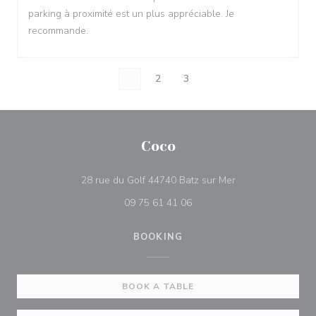
parking à proximité est un plus appréciable. Je
recommande.
1
2
3
Coco
((opens in a new 
28 rue du Golf 44740 Batz sur Mer
09 75 61 41 06
BOOKING
BOOK A TABLE