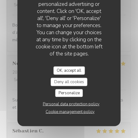
personalized advertising or
Service
:
2
/5
Ambiance
:
4
/5
Food
:
4
/5
Value
:
3
/5
content. Click on 'OK, accept
all', 'Deny all' or 'Personalize'
to manage your preferences.
Bonne cuisine, bons plats, cadre très agréable mais 1h
You can change your choices
d’attente entre l’entrée et le plat n’est pas acceptable,
at any time by clicking on the
même en haute saison.
cookie icon at the bottom left
of the site pages.
Noemie
P
OK, accept all
2026-08-05
- 21:15 - Guests 2
Service
:
5
/5
Ambiance
:
4
/5
Food
:
5
/5
Value
:
5
/5
Deny all cookies
Personalize
Superbe expérience chez Coco, les plats sont excellents
Personal data protection policy
et le cadre magnifique.
Cookie management policy
Sébastien
C