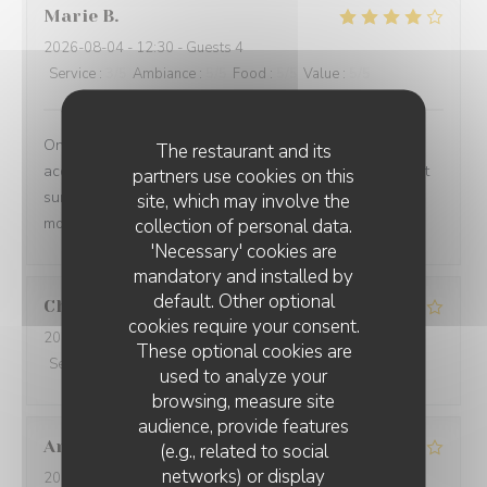
Marie
B
2026-08-04
- 12:30 - Guests 4
Service
:
3
/5
Ambiance
:
5
/5
Food
:
5
/5
Value
:
5
/5
On ne sait plus … si c est la vue imprenable qui
The restaurant and its
accompagne les plats ou si ce sont les plats qui priment
partners use cookies on this
sur la vue imprenable!!!!! Le tout à savourer sans
site, which may involve the
modération .
collection of personal data.
'Necessary' cookies are
mandatory and installed by
default. Other optional
Christiane
K
cookies require your consent.
2026-08-06
- 12:15 - Guests 6
These optional cookies are
Service
:
4
/5
Ambiance
:
4
/5
Food
:
4
/5
Value
:
4
/5
used to analyze your
browsing, measure site
audience, provide features
Antoine
T
(e.g., related to social
networks) or display
2026-08-05
- 21:30 - Guests 3