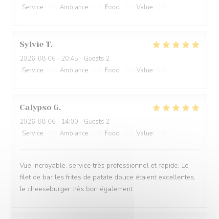
Service
:
5
/5
Ambiance
:
5
/5
Food
:
5
/5
Value
:
4
/5
Sylvie
T
2026-08-06
- 20:45 - Guests 2
Service
:
5
/5
Ambiance
:
4
/5
Food
:
5
/5
Value
:
5
/5
Calypso
G
2026-08-06
- 14:00 - Guests 2
Service
:
4
/5
Ambiance
:
5
/5
Food
:
5
/5
Value
:
5
/5
Vue incroyable, service très professionnel et rapide. Le
filet de bar les frites de patate douce étaient excellentes,
le cheeseburger très bon également.