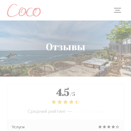
Панель управления cookies
Отзывы
4.5
/5
Средний рейтинг —
2713 отзывы
Услуги