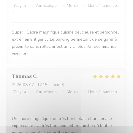
Услуги
:
5
/5
Атмосфера
:
5
/5
Меню
:
5
/5
Цена / качество
:
5
/5
Super ! Cadre magnifique,cuisine délicieuse et personnel
extrêmement gentil. Le parking permettant de se garer à
proximité sans réfléchir est un vrai plus! Je recommande
vivement
Thomas
C
2026-08-07
- 12:15 - гости 8
Услуги
:
5
/5
Атмосфера
:
5
/5
Меню
:
5
/5
Цена / качество
:
4
/5
Un cadre magnifique, de très bons plats et un service
impeccable. Un très bon moment en famille où tout le
monde a apprécié ce qu'il a mangé.