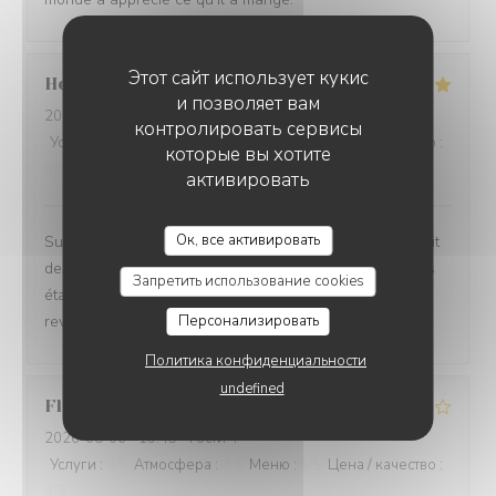
Этот сайт использует кукис
Helene
P
и позволяет вам
2026-08-06
- 19:30 - гости 2
контролировать сервисы
Услуги
:
5
/5
Атмосфера
:
5
/5
Меню
:
5
/5
Цена / качество
:
которые вы хотите
5
/5
активировать
Ок, все активировать
Super moment. La vue est magnifique et manger au bruit
des vagues est très agréable. La cuisine et les cocktails
Запретить использование cookies
étaient très bons et rien à redire sur le service. Nous
reviendrons
Персонализировать
Политика конфиденциальности
undefined
Florence
D
2026-08-06
- 19:45 - гости 4
Услуги
:
4
/5
Атмосфера
:
4
/5
Меню
:
5
/5
Цена / качество
:
4
/5