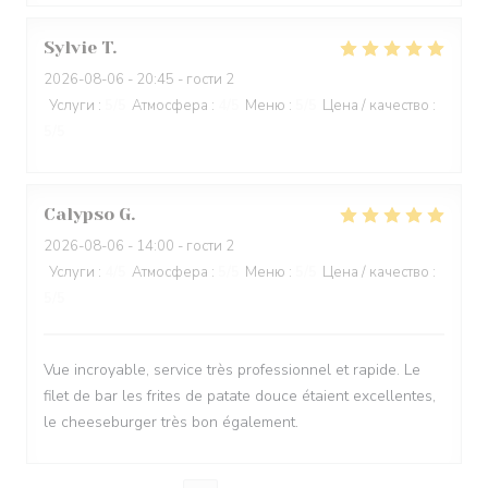
Sylvie
T
2026-08-06
- 20:45 - гости 2
Услуги
:
5
/5
Атмосфера
:
4
/5
Меню
:
5
/5
Цена / качество
:
5
/5
Calypso
G
2026-08-06
- 14:00 - гости 2
Услуги
:
4
/5
Атмосфера
:
5
/5
Меню
:
5
/5
Цена / качество
:
5
/5
Vue incroyable, service très professionnel et rapide. Le
filet de bar les frites de patate douce étaient excellentes,
le cheeseburger très bon également.