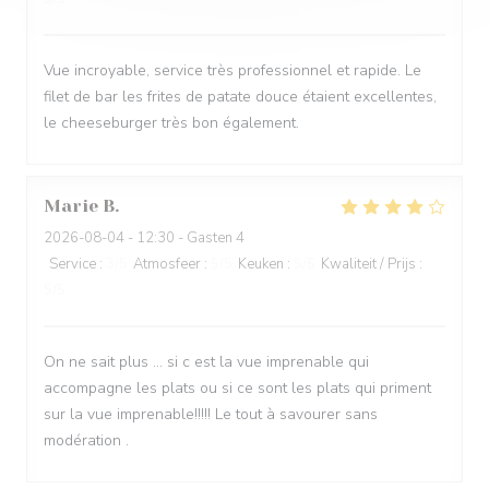
Vue incroyable, service très professionnel et rapide. Le
filet de bar les frites de patate douce étaient excellentes,
le cheeseburger très bon également.
Marie
B
2026-08-04
- 12:30 - Gasten 4
Service
:
3
/5
Atmosfeer
:
5
/5
Keuken
:
5
/5
Kwaliteit / Prijs
:
5
/5
On ne sait plus … si c est la vue imprenable qui
accompagne les plats ou si ce sont les plats qui priment
sur la vue imprenable!!!!! Le tout à savourer sans
modération .