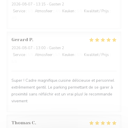
2026-08-07
- 13:15 - Gasten 2
Service
:
5
/5
Atmosfeer
:
4
/5
Keuken
:
5
/5
Kwaliteit / Prijs
:
4
/5
Gerard
P
2026-08-07
- 13:00 - Gasten 2
Service
:
5
/5
Atmosfeer
:
5
/5
Keuken
:
5
/5
Kwaliteit / Prijs
:
5
/5
Super ! Cadre magnifique,cuisine délicieuse et personnel
extrêmement gentil. Le parking permettant de se garer à
proximité sans réfléchir est un vrai plus! Je recommande
vivement
Thomas
C