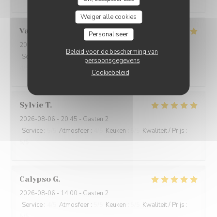
Weiger alle cookies
Valérie
J
Personaliseer
2026-08-06
- 12:15 - Gasten 4
Beleid voor de bescherming van
Service
:
5
/5
Atmosfeer
:
5
/5
Keuken
:
5
/5
Kwaliteit / Prijs
:
persoonsgegevens
4
/5
Cookiebeleid
Sylvie
T
2026-08-06
- 20:45 - Gasten 2
Service
:
5
/5
Atmosfeer
:
4
/5
Keuken
:
5
/5
Kwaliteit / Prijs
:
5
/5
Calypso
G
2026-08-06
- 14:00 - Gasten 2
Service
:
4
/5
Atmosfeer
:
5
/5
Keuken
:
5
/5
Kwaliteit / Prijs
:
5
/5