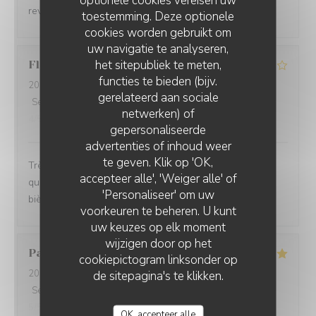
optionele cookies vereisen uw
reviendrons
toestemming. Deze optionele
cookies worden gebruikt om
uw navigatie te analyseren,
het sitepubliek te meten,
Florence
D
functies te bieden (bijv.
2026-08-06
- 19:45 - Gasten 4
gerelateerd aan sociale
Service
:
4
/5
Atmosfeer
:
4
/5
Keuken
:
5
/5
Kwaliteit / Prijs
:
netwerken) of
4
/5
gepersonaliseerde
advertenties of inhoud weer
te geven. Klik op 'OK,
Très bon accueil. Carte originale et variée. Produits de
accepteer alle', 'Weiger alle' of
qualité. Le service est trop long. Pas assez de choix de
'Personaliseer' om uw
bière
voorkeuren te beheren. U kunt
uw keuzes op elk moment
wijzigen door op het
Patricia
F
cookiepictogram linksonder op
2026-08-06
- 19:00 - Gasten 2
de sitepagina's te klikken.
Service
:
5
/5
Atmosfeer
:
5
/5
Keuken
:
5
/5
Kwaliteit / Prijs
:
5
/5
OK, accepteer alle