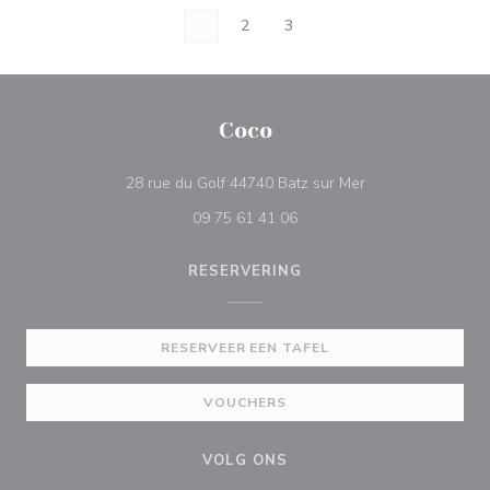
1
2
3
Coco
((opent in een nie
28 rue du Golf 44740 Batz sur Mer
09 75 61 41 06
RESERVERING
RESERVEER EEN TAFEL
VOUCHERS
VOLG ONS