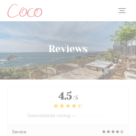
Cookies beheer paneel
Reviews
4.5
/5
Gemiddelde rating —
2705 reviews
Service