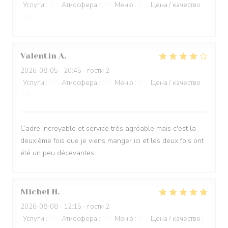
Услуги
:
4
/5
Атмосфера
:
4
/5
Меню
:
3
/5
Цена / качество
:
2
/5
Valentin
A
2026-08-05
- 20:45 - гости 2
Услуги
:
5
/5
Атмосфера
:
5
/5
Меню
:
3
/5
Цена / качество
:
3
/5
Cadre incroyable et service très agréable mais c'est la
deuxième fois que je viens manger ici et les deux fois ont
été un peu décevantes
Michel
H
2026-08-08
- 12:15 - гости 2
Услуги
:
5
/5
Атмосфера
:
5
/5
Меню
:
5
/5
Цена / качество
: