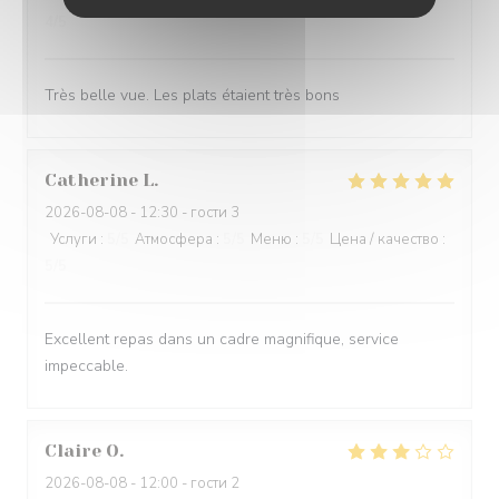
4
/5
Très belle vue. Les plats étaient très bons
Catherine
L
2026-08-08
- 12:30 - гости 3
Услуги
:
5
/5
Атмосфера
:
5
/5
Меню
:
5
/5
Цена / качество
:
5
/5
Excellent repas dans un cadre magnifique, service
impeccable.
Claire
O
2026-08-08
- 12:00 - гости 2