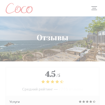
Панель управления cookies
Отзывы
4.5
/5
Средний рейтинг —
2705 отзывы
Услуги