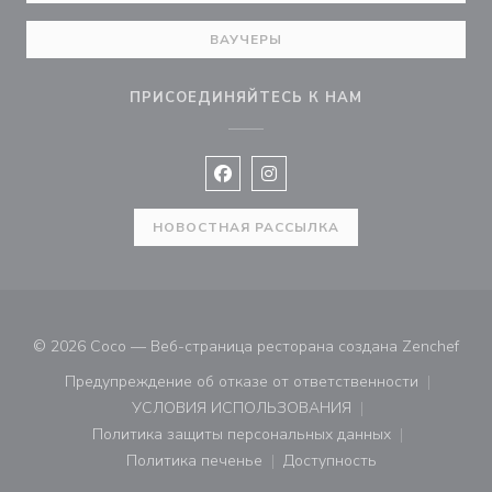
ВАУЧЕРЫ
ПРИСОЕДИНЯЙТЕСЬ К НАМ
Facebook ((открывается в новом 
Instagram ((открывается в н
НОВОСТНАЯ РАССЫЛКА
((от
© 2026 Coco — Веб-страница ресторана создана
Zenchef
Предупреждение об отказе от ответственности
((открывается в новом окне))
УСЛОВИЯ ИСПОЛЬЗОВАНИЯ
((открывается в новом окне))
Политика защиты персональных данных
((открывается в новом окне))
Политика печенье
Доступность
((открывается в новом окне))
((открывается в новом