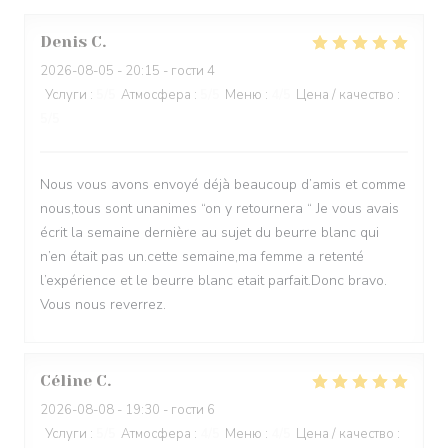
Denis
C
2026-08-05
- 20:15 - гости 4
Услуги
:
5
/5
Атмосфера
:
5
/5
Меню
:
4
/5
Цена / качество
:
5
/5
Nous vous avons envoyé déjà beaucoup d’amis et comme
nous,tous sont unanimes “on y retournera “ Je vous avais
écrit la semaine dernière au sujet du beurre blanc qui
n’en était pas un.cette semaine,ma femme a retenté
l’expérience et le beurre blanc etait parfait.Donc bravo.
Vous nous reverrez.
Céline
C
2026-08-08
- 19:30 - гости 6
Услуги
:
5
/5
Атмосфера
:
4
/5
Меню
:
4
/5
Цена / качество
: