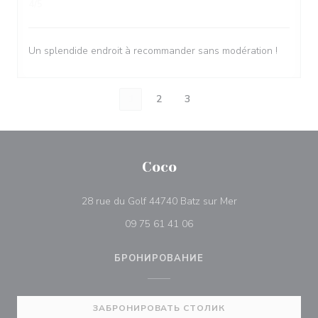
4
/5
Un splendide endroit à recommander sans modération !
1
2
3
Coco
((открывается в 
28 rue du Golf 44740 Batz sur Mer
09 75 61 41 06
БРОНИРОВАНИЕ
ЗАБРОНИРОВАТЬ СТОЛИК