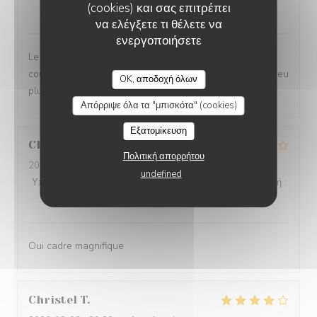
(cookies) και σας επιτρέπει
4
/5
να ελέγξετε τι θέλετε να
ενεργοποιήσετε
Le cadre est magnifique! Les plats étaient bons, mais
compte tenu du niveau des prix, on aurait apprécié un peu
OK, αποδοχή όλων
plus de raffinement.
Απόρριψε όλα τα "μπισκότα" (cookies)
Εξατομίκευση
Christiane
D
Πολιτική απορρήτου
2026-08-04
- 21:00 - καλεσμένοι 4
undefined
Υπηρεσία
:
4
/5
Ατμόσφαιρα
:
4
/5
Μενού
:
4
/5
Ποιότητα / Τιμή
:
4
/5
Oui cadre magnifique
Christel
T