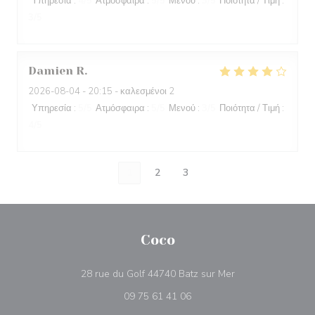
Υπηρεσία
:
4
/5
Ατμόσφαιρα
:
5
/5
Μενού
:
3
/5
Ποιότητα / Τιμή
:
3
/5
Damien
R
2026-08-04
- 20:15 - καλεσμένοι 2
Υπηρεσία
:
5
/5
Ατμόσφαιρα
:
5
/5
Μενού
:
3
/5
Ποιότητα / Τιμή
:
4
/5
1
2
3
Coco
((ανοίγει σε νέο π
28 rue du Golf 44740 Batz sur Mer
09 75 61 41 06