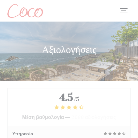
Πίνακας διαχείρισης "Μπισκότων" (Cookies)
Αξιολογήσεις
4.5
/5
Μέση βαθμολογία —
2688 αξιολογήσεις
Υπηρεσία