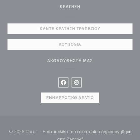
ΚΡΆΤΗΣΗ
ΚΆΝΤΕ ΚΡΆΤΗΣΗ ΤΡΑΠΕΖΙΟΎ
ΚΟΥΠΌΝΙΑ
ΑΚΟΛΟΥΘΉΣΤΕ ΜΑΣ
Facebook ((ανοίγει σε νέο παράθυρ
Instagram ((ανοίγει σε νέο π
ΕΝΗΜΕΡΩΤΙΚΌ ΔΕΛΤΊΟ
© 2026 Coco — Η ιστοσελίδα του εστιατορίου δημιουργήθηκε
((ανοίγει σε νέο παράθυρο))
από
Zenchef