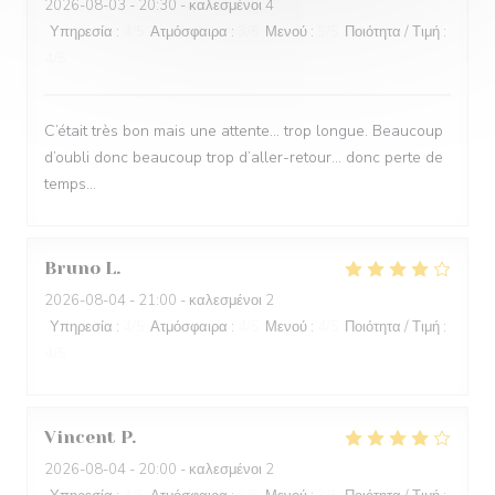
2026-08-03
- 20:30 - καλεσμένοι 4
Υπηρεσία
:
4
/5
Ατμόσφαιρα
:
3
/5
Μενού
:
5
/5
Ποιότητα / Τιμή
:
4
/5
C’était très bon mais une attente… trop longue. Beaucoup
d’oubli donc beaucoup trop d’aller-retour… donc perte de
temps…
Bruno
L
2026-08-04
- 21:00 - καλεσμένοι 2
Υπηρεσία
:
4
/5
Ατμόσφαιρα
:
4
/5
Μενού
:
4
/5
Ποιότητα / Τιμή
:
4
/5
Vincent
P
2026-08-04
- 20:00 - καλεσμένοι 2