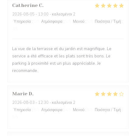
Catherine
C
2026-08-05
- 13:00 - καλεσμένοι 2
Υπηρεσία
:
5
/5
Ατμόσφαιρα
:
5
/5
Μενού
:
5
/5
Ποιότητα / Τιμή
:
4
/5
La vue de la terrasse et du jardin est magnifique. Le
service a été efficace et les plats sont très bons. Le
parking à proximité est un plus appréciable. Je
recommande.
Marie
D
2026-08-03
- 12:30 - καλεσμένοι 2
Υπηρεσία
:
5
/5
Ατμόσφαιρα
:
4
/5
Μενού
:
5
/5
Ποιότητα / Τιμή
:
5
/5