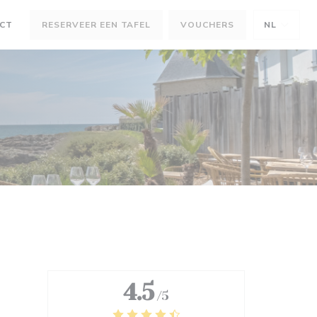
ACT
RESERVEER EEN TAFEL
VOUCHERS
NL
)
ER))
4.5
/5