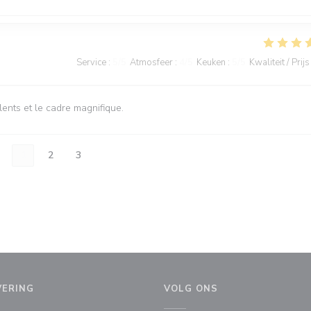
Service
:
5
/5
Atmosfeer
:
4
/5
Keuken
:
5
/5
Kwaliteit / Prijs
ents et le cadre magnifique.
1
2
3
VERING
VOLG ONS