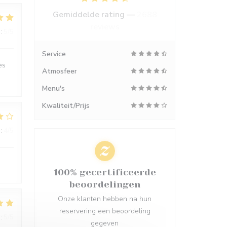
Gemiddelde rating —
2688
reviews
:
5
/5
Service
ès
Atmosfeer
Menu's
Kwaliteit/Prijs
:
4
/5
100% gecertificeerde
beoordelingen
Onze klanten hebben na hun
reservering een beoordeling
:
5
/5
gegeven