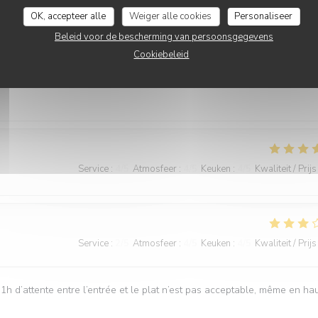
OK, accepteer alle
Weiger alle cookies
Personaliseer
Service
:
3
/5
Atmosfeer
:
5
/5
Keuken
:
5
/5
Kwaliteit / Prijs
Beleid voor de bescherming van persoonsgegevens
Cookiebeleid
ompagne les plats ou si ce sont les plats qui priment sur la vue
Service
:
4
/5
Atmosfeer
:
4
/5
Keuken
:
4
/5
Kwaliteit / Prijs
Service
:
2
/5
Atmosfeer
:
4
/5
Keuken
:
4
/5
Kwaliteit / Prijs
1h d’attente entre l’entrée et le plat n’est pas acceptable, même en ha