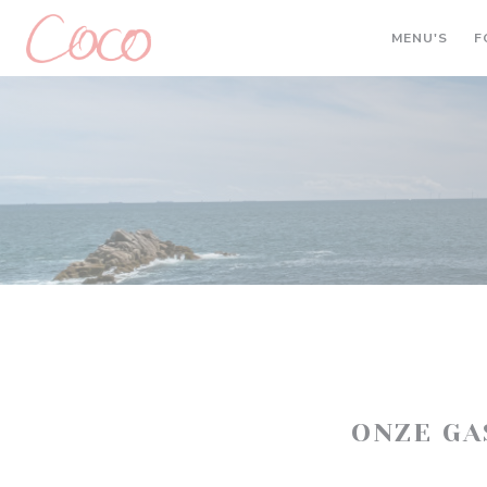
Cookies beheer paneel
MENU'S
F
ONZE G