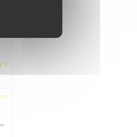
:
5
/5
:
4
/5
:
3
/5
ute