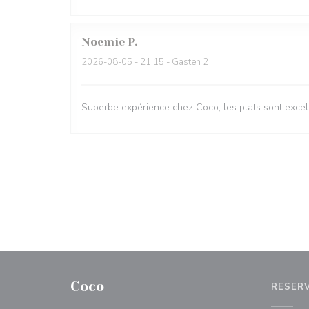
Noemie
P
2026-08-05
- 21:15 - Gasten 2
Superbe expérience chez Coco, les plats sont excell
Coco
RESER