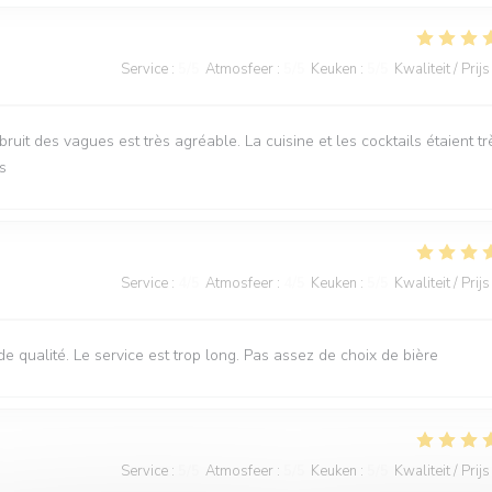
Service
:
5
/5
Atmosfeer
:
5
/5
Keuken
:
5
/5
Kwaliteit / Prijs
it des vagues est très agréable. La cuisine et les cocktails étaient tr
s
Service
:
4
/5
Atmosfeer
:
4
/5
Keuken
:
5
/5
Kwaliteit / Prijs
 de qualité. Le service est trop long. Pas assez de choix de bière
Service
:
5
/5
Atmosfeer
:
5
/5
Keuken
:
5
/5
Kwaliteit / Prijs