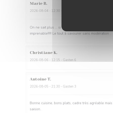
Marie
B
2026-08-04
- 12:30 - Gasten 4
On ne sait plus … si c est la vue imprenable qui acc
imprenable!!!!! Le tout à savourer sans modération .
Christiane
K
2026-08-06
- 12:15 - Gasten 6
Antoine
T
2026-08-05
- 21:30 - Gasten 3
Bonne cuisine, bons plats, cadre très agréable mais 
saison.