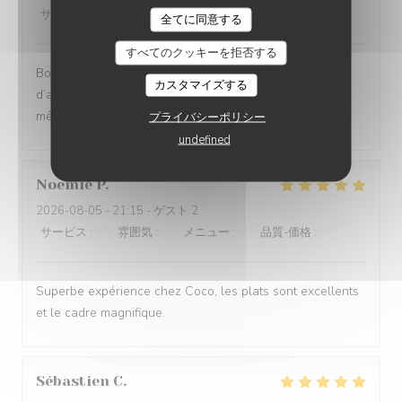
サービス
:
2
/5
雰囲気
:
4
/5
メニュー
:
4
/5
品質-価格
:
3
/5
全てに同意する
すべてのクッキーを拒否する
Bonne cuisine, bons plats, cadre très agréable mais 1h
カスタマイズする
d’attente entre l’entrée et le plat n’est pas acceptable,
même en haute saison.
プライバシーポリシー
undefined
Noemie
P
2026-08-05
- 21:15 - ゲスト 2
サービス
:
5
/5
雰囲気
:
4
/5
メニュー
:
5
/5
品質-価格
:
5
/5
Superbe expérience chez Coco, les plats sont excellents
et le cadre magnifique.
Sébastien
C