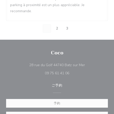
parking à proximité est un plus appréciable. Je
recommande.
1
2
3
Coco
((新しいウィンド
28 rue du Golf 44740 Batz sur Mer
09 75 61 41 06
ご予約
予約