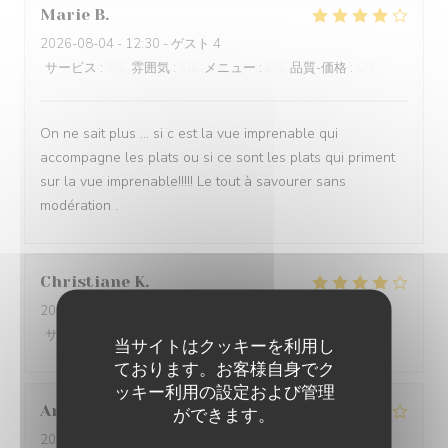
Marie
B
2026-08-04
- 12:30 - ゲスト 4
サービス
:
3
/5
雰囲気
:
5
/5
メニュー
:
5
/5
品質-価格
:
5
/5
On ne sait plus … si c est la vue imprenable qui
accompagne les plats ou si ce sont les plats qui priment
sur la vue imprenable!!!!! Le tout à savourer sans
modération .
Christiane
K
2026-08-06
- 12:15 - ゲスト 6
サービス
:
4
/5
雰囲気
:
4
/5
メニュー
:
4
/5
品質-価格
:
4
/5
当サイトはクッキーを利用し
ております。お客様自身でク
ッキー利用の設定および管理
Antoine
T
ができます。
2026-08-05
- 21:30 - ゲスト 3