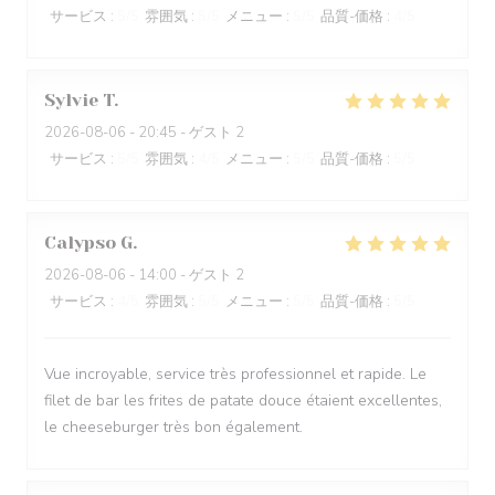
サービス
:
5
/5
雰囲気
:
5
/5
メニュー
:
5
/5
品質-価格
:
4
/5
Sylvie
T
2026-08-06
- 20:45 - ゲスト 2
サービス
:
5
/5
雰囲気
:
4
/5
メニュー
:
5
/5
品質-価格
:
5
/5
Calypso
G
2026-08-06
- 14:00 - ゲスト 2
サービス
:
4
/5
雰囲気
:
5
/5
メニュー
:
5
/5
品質-価格
:
5
/5
Vue incroyable, service très professionnel et rapide. Le
filet de bar les frites de patate douce étaient excellentes,
le cheeseburger très bon également.