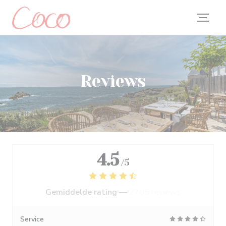
Cookies beheer paneel
Reviews
4.5
/5
Gemiddelde rating —
2705 reviews
Service