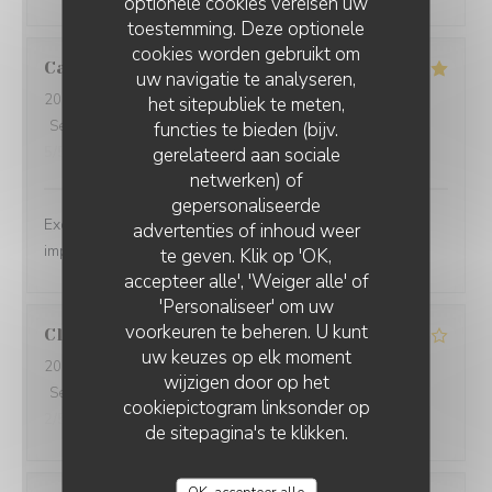
optionele cookies vereisen uw
toestemming. Deze optionele
cookies worden gebruikt om
Catherine
L
uw navigatie te analyseren,
2026-08-08
- 12:30 - Gasten 3
het sitepubliek te meten,
Service
:
5
/5
Atmosfeer
:
5
/5
Keuken
:
5
/5
Kwaliteit / Prijs
:
functies te bieden (bijv.
gerelateerd aan sociale
5
/5
netwerken) of
gepersonaliseerde
Excellent repas dans un cadre magnifique, service
advertenties of inhoud weer
impeccable.
te geven. Klik op 'OK,
accepteer alle', 'Weiger alle' of
'Personaliseer' om uw
voorkeuren te beheren. U kunt
Claire
O
uw keuzes op elk moment
2026-08-08
- 12:00 - Gasten 2
wijzigen door op het
Service
:
4
/5
Atmosfeer
:
4
/5
Keuken
:
3
/5
Kwaliteit / Prijs
:
cookiepictogram linksonder op
2
/5
de sitepagina's te klikken.