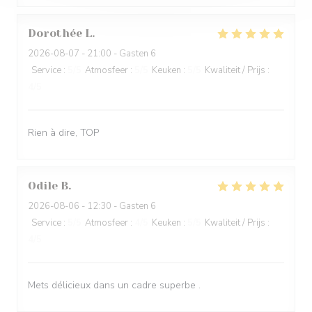
Dorothée
L
2026-08-07
- 21:00 - Gasten 6
Service
:
5
/5
Atmosfeer
:
5
/5
Keuken
:
5
/5
Kwaliteit / Prijs
:
4
/5
Rien à dire, TOP
Odile
B
2026-08-06
- 12:30 - Gasten 6
Service
:
5
/5
Atmosfeer
:
4
/5
Keuken
:
5
/5
Kwaliteit / Prijs
:
4
/5
Mets délicieux dans un cadre superbe .