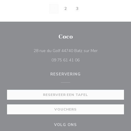
1
2
3
Coco
((opent in een nie
28 rue du Golf 44740 Batz sur Mer
09 75 61 41 06
RESERVERING
RESERVEER EEN TAFEL
VOUCHERS
VOLG ONS