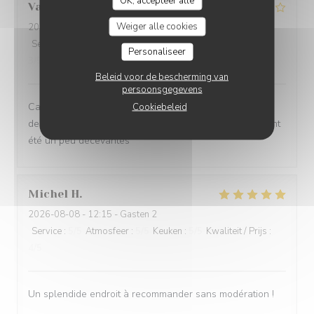
OK, accepteer alle
Valentin
A
Weiger alle cookies
2026-08-05
- 20:45 - Gasten 2
Service
:
5
/5
Atmosfeer
:
5
/5
Keuken
:
3
/5
Kwaliteit / Prijs
:
Personaliseer
3
/5
Beleid voor de bescherming van
persoonsgegevens
Cadre incroyable et service très agréable mais c'est la
Cookiebeleid
deuxième fois que je viens manger ici et les deux fois ont
été un peu décevantes
Michel
H
2026-08-08
- 12:15 - Gasten 2
Service
:
5
/5
Atmosfeer
:
5
/5
Keuken
:
5
/5
Kwaliteit / Prijs
:
4
/5
Un splendide endroit à recommander sans modération !