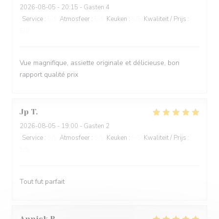
2026-08-05
- 20:15 - Gasten 4
Service
:
5
/5
Atmosfeer
:
5
/5
Keuken
:
5
/5
Kwaliteit / Prijs
:
5
/5
Vue magnifique, assiette originale et délicieuse, bon
rapport qualité prix
Jp
T
2026-08-05
- 19:00 - Gasten 2
Service
:
5
/5
Atmosfeer
:
5
/5
Keuken
:
5
/5
Kwaliteit / Prijs
:
5
/5
Tout fut parfait
Annick
B