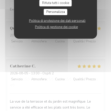
Rifiuta tutti i cookie
Excellent service et mets excellents
Personalizza
Politica di protezione dei dati personali
Politica di gestione dei cookie
Quentin
G
2026-08-05
- 12:30 - Ospiti 3
Servizio
:
5
/5
Atmosfera
:
5
/5
Cucina
:
5
/5
Qualità / Prezzo
:
5
/5
Catherine
C
2026-08-05
- 13:00 - Ospiti 2
Servizio
:
5
/5
Atmosfera
:
5
/5
Cucina
:
5
/5
Qualità / Prezzo
:
4
/5
La vue de la terrasse et du jardin est magnifique. Le
service a été efficace et les plats sont très bons. Le