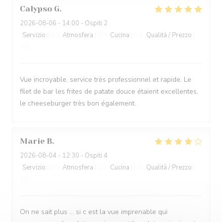
Calypso
G
2026-08-06
- 14:00 - Ospiti 2
Servizio
:
4
/5
Atmosfera
:
5
/5
Cucina
:
5
/5
Qualità / Prezzo
:
5
/5
Vue incroyable, service très professionnel et rapide. Le
filet de bar les frites de patate douce étaient excellentes,
le cheeseburger très bon également.
Marie
B
2026-08-04
- 12:30 - Ospiti 4
Servizio
:
3
/5
Atmosfera
:
5
/5
Cucina
:
5
/5
Qualità / Prezzo
:
5
/5
On ne sait plus … si c est la vue imprenable qui