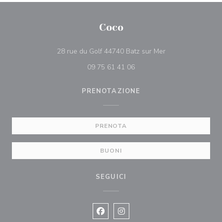
Coco
((apre una nuova f
28 rue du Golf 44740 Batz sur Mer
09 75 61 41 06
PRENOTAZIONE
PRENOTA
BUONI
SEGUICI
Facebook ((apre una nuova finestra)
Instagram ((apre una nuova fi