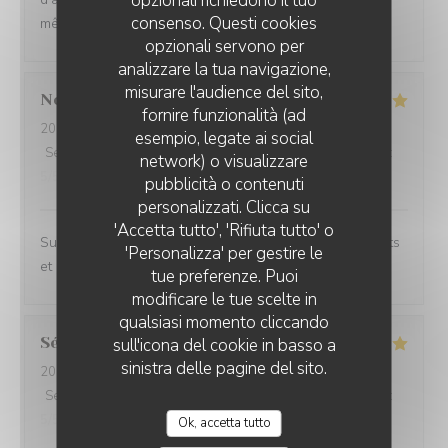
opzionali richiedono il tuo
consenso. Questi cookies
même en haute saison.
opzionali servono per
analizzare la tua navigazione,
misurare l'audience del sito,
Noemie
P
fornire funzionalità (ad
2026-08-05
- 21:15 - Ospiti 2
esempio, legate ai social
Servizio
:
5
/5
Atmosfera
:
4
/5
Cucina
:
5
/5
Qualità / Prezzo
:
network) o visualizzare
5
/5
pubblicità o contenuti
personalizzati. Clicca su
'Accetta tutto', 'Rifiuta tutto' o
Superbe expérience chez Coco, les plats sont excellents
'Personalizza' per gestire le
et le cadre magnifique.
tue preferenze. Puoi
modificare le tue scelte in
qualsiasi momento cliccando
Sébastien
C
sull'icona del cookie in basso a
sinistra delle pagine del sito.
2026-07-31
- 20:00 - Ospiti 6
Servizio
:
5
/5
Atmosfera
:
5
/5
Cucina
:
5
/5
Qualità / Prezzo
:
5
/5
Ok, accetta tutto