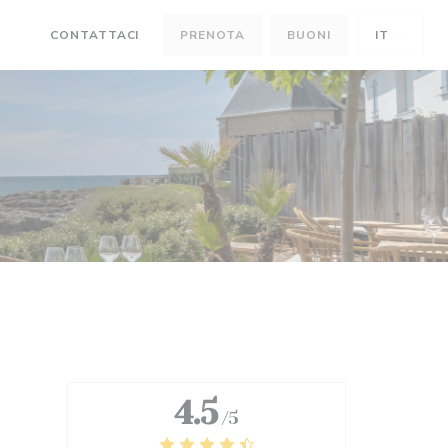
CONTATTACI
PRENOTA
BUONI
IT
((APRE UNA NUOVA FINESTRA))
((APRE UNA NUOVA FINESTRA))
4.5
/5