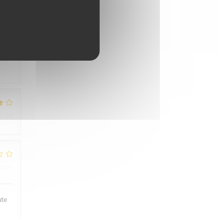
:
5
/5
:
4
/5
:
3
/5
ute