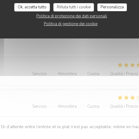
Ok, accetta tutto
Rifiuta tutti i cookie
Personalizza
Servizio
:
3
/5
Atmosfera
:
5
/5
Cucina
:
5
/5
Qualità / Prezzo
Politica di protezione dei dati personali
Politica di gestione dei cookie
ompagne les plats ou si ce sont les plats qui priment sur la vue
Servizio
:
4
/5
Atmosfera
:
4
/5
Cucina
:
4
/5
Qualità / Prezzo
Servizio
:
2
/5
Atmosfera
:
4
/5
Cucina
:
4
/5
Qualità / Prezzo
1h d’attente entre l’entrée et le plat n’est pas acceptable, même en ha