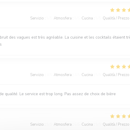
Servizio
:
5
/5
Atmosfera
:
5
/5
Cucina
:
5
/5
Qualità / Prezzo
it des vagues est très agréable. La cuisine et les cocktails étaient tr
s
Servizio
:
4
/5
Atmosfera
:
4
/5
Cucina
:
5
/5
Qualità / Prezzo
 de qualité. Le service est trop long. Pas assez de choix de bière
Servizio
:
5
/5
Atmosfera
:
5
/5
Cucina
:
5
/5
Qualità / Prezzo