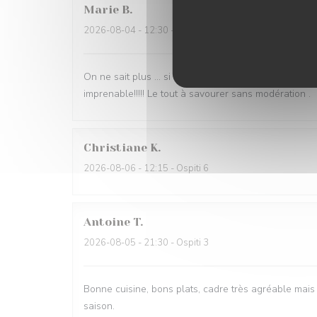
Marie
B
2026-08-04
- 12:30 - Ospiti 4
On ne sait plus … si c est la vue imprenable qui acc
imprenable!!!!! Le tout à savourer sans modération .
Christiane
K
2026-08-06
- 12:15 - Ospiti 6
Antoine
T
2026-08-05
- 21:30 - Ospiti 3
Bonne cuisine, bons plats, cadre très agréable mais 
saison.