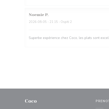
Noemie
P
2026-08-05
- 21:15 - Ospiti 2
Superbe expérience chez Coco, les plats sont excell
Coco
PRENO