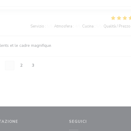
Servizio
:
5
/5
Atmosfera
:
4
/5
Cucina
:
5
/5
Qualità / Prezzo
ents et le cadre magnifique.
1
2
3
TAZIONE
SEGUICI