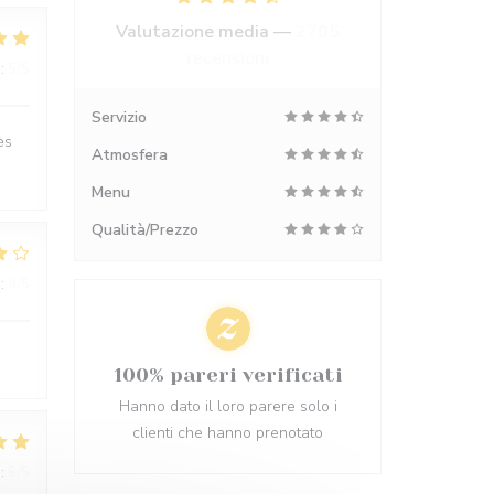
Valutazione media —
2705
recensioni
:
5
/5
Servizio
ès
Atmosfera
Menu
Qualità/Prezzo
:
4
/5
100% pareri verificati
Hanno dato il loro parere solo i
clienti che hanno prenotato
:
5
/5