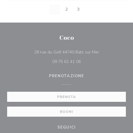
1
2
3
Coco
((apre una nuova f
28 rue du Golf 44740 Batz sur Mer
09 75 61 41 06
PRENOTAZIONE
PRENOTA
BUONI
SEGUICI