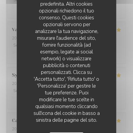
Servizio
:
5
/5
Atmosfera
:
5
/5
Cucina
:
5
/5
Qualità / Prezzo
:
predefinita. Altri cookies
5
/5
opzionali richiedono il tuo
consenso. Questi cookies
opzionali servono per
Valérie
J
analizzare la tua navigazione,
misurare l'audience del sito,
2026-08-06
- 12:15 - Ospiti 4
fornire funzionalità (ad
Servizio
:
5
/5
Atmosfera
:
5
/5
Cucina
:
5
/5
Qualità / Prezzo
:
esempio, legate ai social
4
/5
network) o visualizzare
pubblicità o contenuti
personalizzati. Clicca su
Sylvie
T
'Accetta tutto', 'Rifiuta tutto' o
2026-08-06
- 20:45 - Ospiti 2
'Personalizza' per gestire le
Servizio
:
5
/5
Atmosfera
:
4
/5
Cucina
:
5
/5
Qualità / Prezzo
:
tue preferenze. Puoi
5
/5
modificare le tue scelte in
qualsiasi momento cliccando
sull'icona del cookie in basso a
sinistra delle pagine del sito.
Calypso
G
2026-08-06
- 14:00 - Ospiti 2