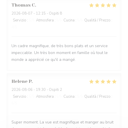
Thomas
C
2026-08-07
- 12:15 - Ospiti 8
Servizio
:
5
/5
Atmosfera
:
5
/5
Cucina
:
5
/5
Qualità / Prezzo
:
4
/5
Un cadre magnifique, de très bons plats et un service
impeccable. Un très bon moment en famille où tout le
monde a apprécié ce qu'il a mangé.
Helene
P
2026-08-06
- 19:30 - Ospiti 2
Servizio
:
5
/5
Atmosfera
:
5
/5
Cucina
:
5
/5
Qualità / Prezzo
:
5
/5
Super moment. La vue est magnifique et manger au bruit