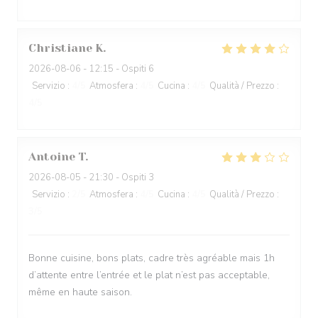
Christiane
K
2026-08-06
- 12:15 - Ospiti 6
Servizio
:
4
/5
Atmosfera
:
4
/5
Cucina
:
4
/5
Qualità / Prezzo
:
4
/5
Antoine
T
2026-08-05
- 21:30 - Ospiti 3
Servizio
:
2
/5
Atmosfera
:
4
/5
Cucina
:
4
/5
Qualità / Prezzo
:
3
/5
Bonne cuisine, bons plats, cadre très agréable mais 1h
d’attente entre l’entrée et le plat n’est pas acceptable,
même en haute saison.