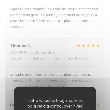
Super ! Cadre magnifique,cuisine délicieuse et personnel
extrêmement gentil. Le parking permettant de se garer à
proximité sans réfléchir est un vrai plus! Je recommande
vivement
Thomas
C
2026-08-07
- 12:15 - guests 8
service
:
5
/5
ambience
:
5
/5
menu
:
5
/5
quality_price
:
4
/5
Un cadre magnifique, de très bons plats et un service
impeccable. Un très bon moment en famille où tout le
monde a apprécié ce qu'il a mangé.
Dette websted bruger cookies
Helene
P
og giver dig kontrol over, hvad