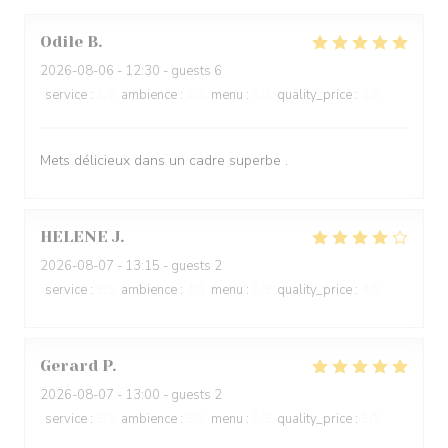
Odile
B
2026-08-06
- 12:30 - guests 6
service
:
5
/5
ambience
:
4
/5
menu
:
5
/5
quality_price
:
4
/5
Mets délicieux dans un cadre superbe .
HELENE
J
2026-08-07
- 13:15 - guests 2
service
:
5
/5
ambience
:
4
/5
menu
:
5
/5
quality_price
:
4
/5
Gerard
P
2026-08-07
- 13:00 - guests 2
service
:
5
/5
ambience
:
5
/5
menu
:
5
/5
quality_price
:
5
/5