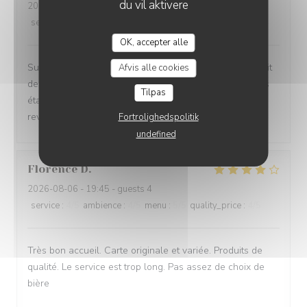
du vil aktivere
2026-08-06
- 19:30 - guests 2
service
:
5
/5
ambience
:
5
/5
menu
:
5
/5
quality_price
:
5
/5
OK, accepter alle
Super moment. La vue est magnifique et manger au bruit
Afvis alle cookies
des vagues est très agréable. La cuisine et les cocktails
Tilpas
étaient très bons et rien à redire sur le service. Nous
reviendrons
Fortrolighedspolitik
undefined
Florence
D
2026-08-06
- 19:45 - guests 4
service
:
4
/5
ambience
:
4
/5
menu
:
5
/5
quality_price
:
4
/5
Très bon accueil. Carte originale et variée. Produits de
qualité. Le service est trop long. Pas assez de choix de
bière