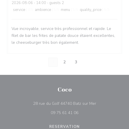
2026-08-06
- 14:00 - guests 2
service
:
4
/5
ambience
:
5
/5
menu
:
5
/5
quality_price
:
5
/5
Vue incroyable, service très professionnel et rapide. Le
filet de bar les frites de patate douce étaient excellentes,
le cheeseburger très bon également.
1
2
3
Coco
((åbner i et nyt vi
28 rue du Golf 44740 Batz sur Mer
09 75 61 41 06
RESERVATION