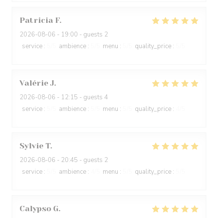
Patricia
F
2026-08-06
- 19:00 - guests 2
service
:
5
/5
ambience
:
5
/5
menu
:
5
/5
quality_price
:
5
/5
Valérie
J
2026-08-06
- 12:15 - guests 4
service
:
5
/5
ambience
:
5
/5
menu
:
5
/5
quality_price
:
4
/5
Sylvie
T
2026-08-06
- 20:45 - guests 2
service
:
5
/5
ambience
:
4
/5
menu
:
5
/5
quality_price
:
5
/5
Calypso
G