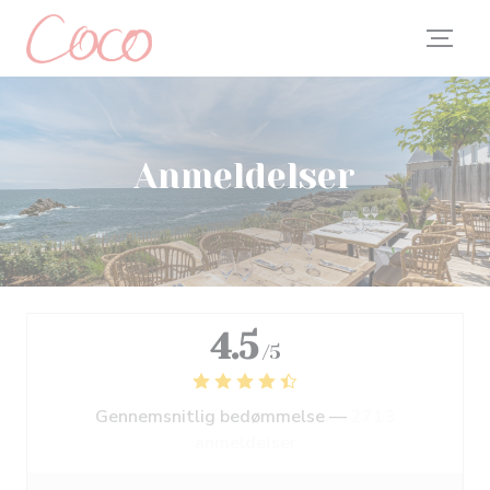
CCookie-styringspanel
Anmeldelser
4.5
/5
Gennemsnitlig bedømmelse —
2713
anmeldelser