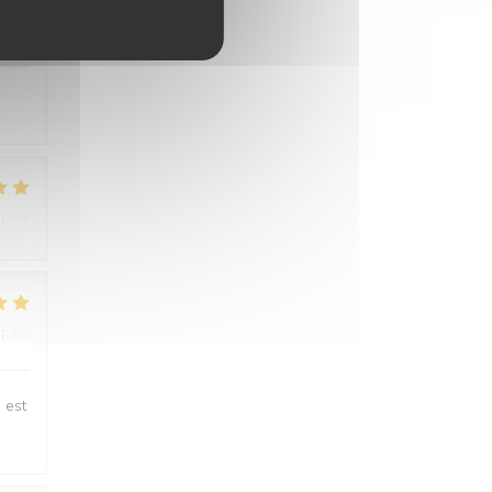
:
5
/5
:
5
/5
:
4
/5
 est