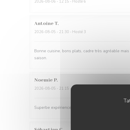
2026-08-06
- 12:15 - Hosté 6
Antoine
T
2026-08-05
- 21:30 - Hosté 3
Bonne cuisine, bons plats, cadre très agréable mais 
saison.
Noemie
P
2026-08-05
- 21:15 - Hosté 2
Tat
Superbe expérience chez Coco, les plats sont excell
Sébastien
C