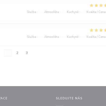
Služba
:
5
/5
Atmosféra
:
4
/5
Kuchyně
:
5
/5
Kvalita / Cena
Služba
:
5
/5
Atmosféra
:
4
/5
Kuchyně
:
5
/5
Kvalita / Cena
1
2
3
VACE
SLEDUJTE NÁS