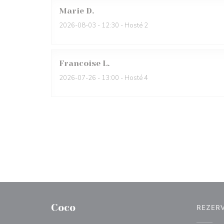
Marie
D
2026-08-03
- 12:30 - Hosté 2
Francoise
L
2026-07-26
- 13:00 - Hosté 4
Coco
REZER