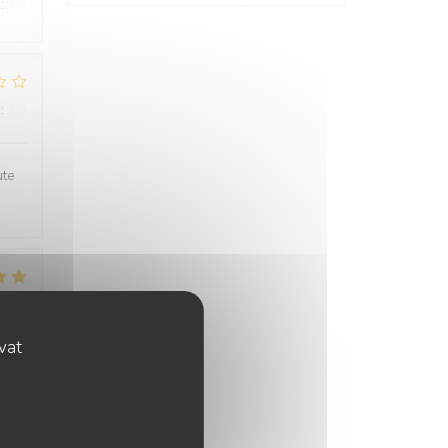
:
4
/5
:
3
/5
ute
:
5
/5
ovat