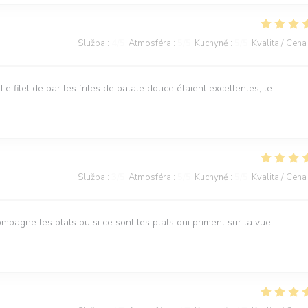
Služba
:
4
/5
Atmosféra
:
5
/5
Kuchyně
:
5
/5
Kvalita / Cena
Le filet de bar les frites de patate douce étaient excellentes, le
Služba
:
3
/5
Atmosféra
:
5
/5
Kuchyně
:
5
/5
Kvalita / Cena
ompagne les plats ou si ce sont les plats qui priment sur la vue