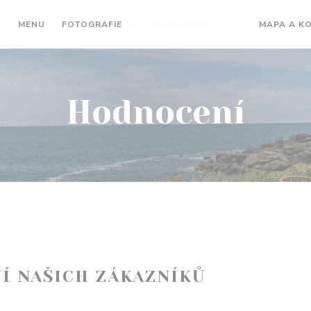
MENU
FOTOGRAFIE
HODNOCENÍ
MAPA A K
((OTEVŘE SE V N
((OTEVŘE SE 
Hodnocení
Í NAŠICH ZÁKAZNÍKŮ