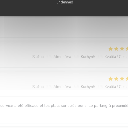
undefined
Služba
:
5
/5
Atmosféra
:
5
/5
Kuchyně
:
5
/5
Kvalita / Cena
Služba
:
5
/5
Atmosféra
:
5
/5
Kuchyně
:
5
/5
Kvalita / Cena
Služba
:
5
/5
Atmosféra
:
5
/5
Kuchyně
:
5
/5
Kvalita / Cena
service a été efficace et les plats sont très bons. Le parking à proximité