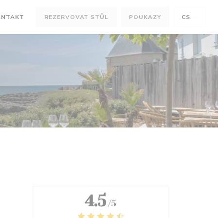
ONTAKT
REZERVOVAT STŮL
POUKAZY
CS
OVÉM OKNĚ))
V NOVÉM OKNĚ))
4.5
/5