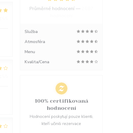
Průměrné hodnocení —
2687
hodnoceni
:
5
/5
Služba
Atmosféra
Menu
Kvalita/Cena
:
5
/5
100% certifikovaná
hodnocení
Hodnocení poskytují pouze klienti,
kteří učinili rezervace