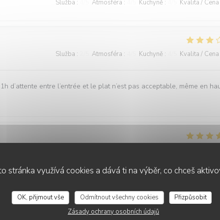
Služba
:
4
/5
Atmosféra
:
4
/5
Kuchyně
:
4
/5
Kvalita / Cena
Služba
:
2
/5
Atmosféra
:
4
/5
Kuchyně
:
4
/5
Kvalita / Cena
1h d’attente entre l’entrée et le plat n’est pas acceptable, même en ha
Služba
:
5
/5
Atmosféra
:
4
/5
Kuchyně
:
5
/5
Kvalita / Cena
o stránka využívá cookies a dává ti na výběr, co chceš aktiv
ents et le cadre magnifique.
OK, přijmout vše
Odmítnout všechny cookies
Přizpůsobit
Zásady ochrany osobních údajů