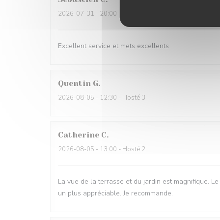
2026-07-31
- 20:00 - Hosté 6
Excellent service et mets excellents
Quentin
G
2026-08-05
- 12:30 - Hosté 3
Catherine
C
2026-08-05
- 13:00 - Hosté 2
La vue de la terrasse et du jardin est magnifique. Le 
un plus appréciable. Je recommande.