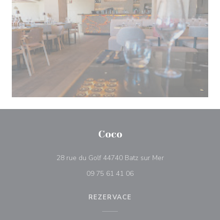
Coco
((otevře se v nové
28 rue du Golf 44740 Batz sur Mer
09 75 61 41 06
REZERVACE