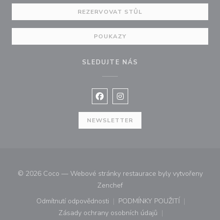
REZERVOVAT STŮL
POUKAZY
SLEDUJTE NÁS
Facebook ((otevře se v novém okně
Instagram ((otevře se v nové
NEWSLETTER
© 2026 Coco — Webové stránky restaurace byly vytvořeny
((otevře se v novém okně))
Zenchef
Odmítnutí odpovědnosti
PODMÍNKY POUŽITÍ
((otevře se v novém okně))
((otevře se v novém o
Zásady ochrany osobních údajů
((otevře se v novém okně))