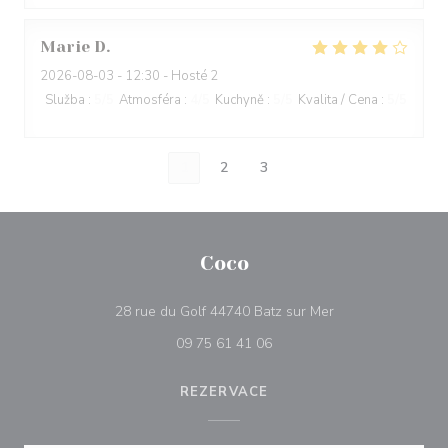
Marie
D
2026-08-03
- 12:30 - Hosté 2
Služba
:
5
/5
Atmosféra
:
4
/5
Kuchyně
:
5
/5
Kvalita / Cena
:
5
/5
1
2
3
Coco
((otevře se v nové
28 rue du Golf 44740 Batz sur Mer
09 75 61 41 06
REZERVACE