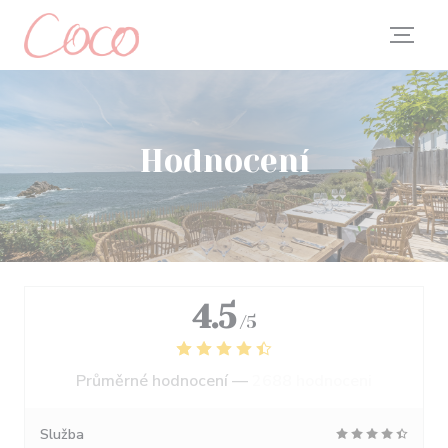
Panel pro správu cookies
Hodnocení
4.5
/5
Průměrné hodnocení —
2688 hodnoceni
Služba