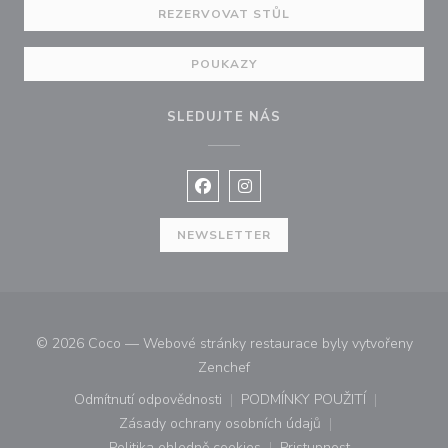
REZERVOVAT STŮL
POUKAZY
SLEDUJTE NÁS
Facebook ((otevře se v novém okně
Instagram ((otevře se v nové
NEWSLETTER
© 2026 Coco — Webové stránky restaurace byly vytvořeny
((otevře se v novém okně))
Zenchef
Odmítnutí odpovědnosti
PODMÍNKY POUŽITÍ
((otevře se v novém okně))
((otevře se v novém o
Zásady ochrany osobních údajů
((otevře se v novém okně))
Politika ohledně cookies
Pristupnost