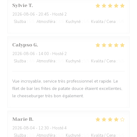
Sylvie
T
2026-08-06
- 20:45 - Hosté 2
Služba
:
5
/5
Atmosféra
:
4
/5
Kuchyně
:
5
/5
Kvalita / Cena
:
5
/5
Calypso
G
2026-08-06
- 14:00 - Hosté 2
Služba
:
4
/5
Atmosféra
:
5
/5
Kuchyně
:
5
/5
Kvalita / Cena
:
5
/5
Vue incroyable, service très professionnel et rapide. Le
filet de bar les frites de patate douce étaient excellentes,
le cheeseburger très bon également.
Marie
B
2026-08-04
- 12:30 - Hosté 4
Služba
:
3
/5
Atmosféra
:
5
/5
Kuchyně
:
5
/5
Kvalita / Cena
:
5
/5