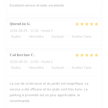
Excellent service et mets excellents
Quentin
G
2026-08-05
- 12:30 - Hosté 3
Služba
:
5
/5
Atmosféra
:
5
/5
Kuchyně
:
5
/5
Kvalita / Cena
:
5
/5
Catherine
C
2026-08-05
- 13:00 - Hosté 2
Služba
:
5
/5
Atmosféra
:
5
/5
Kuchyně
:
5
/5
Kvalita / Cena
:
4
/5
La vue de la terrasse et du jardin est magnifique. Le
service a été efficace et les plats sont très bons. Le
parking à proximité est un plus appréciable. Je
recommande.