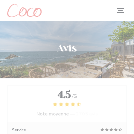
Personnalisation de vos choix en matière de cookies
Avis
4.5
/5
Note moyenne —
2705 avis
Service