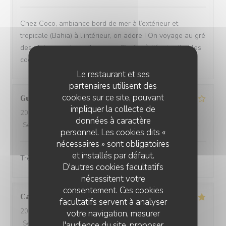
Chez Coco, ambiance bord de mer à l’extérieur et
tropicale (Bahia) à l’intérieur, on adore ! On voyage au gré
des plats succulents (bravo au Chef et à l’équipe !) et les
cocktails originaux sont extras ! À recommander !
Le restaurant et ses
partenaires utilisent des
cookies sur ce site, pouvant
Guillaume
P
impliquer la collecte de
2026-08-05
- 21:15 - Couverts 2
données à caractère
Service
:
2
/5
Ambiance
:
4
/5
Cuisine
:
5
/5
Qualité / Prix
:
4
/5
personnel. Les cookies dits «
nécessaires » sont obligatoires
et installés par défaut.
Très belle vue. Les plats étaient très bons
D'autres cookies facultatifs
nécessitent votre
consentement. Ces cookies
Catherine
L
facultatifs servent à analyser
2026-08-08
- 12:30 - Couverts 3
votre navigation, mesurer
Service
:
5
/5
Ambiance
:
5
/5
Cuisine
:
5
/5
Qualité / Prix
:
5
/5
l'audience du site, proposer