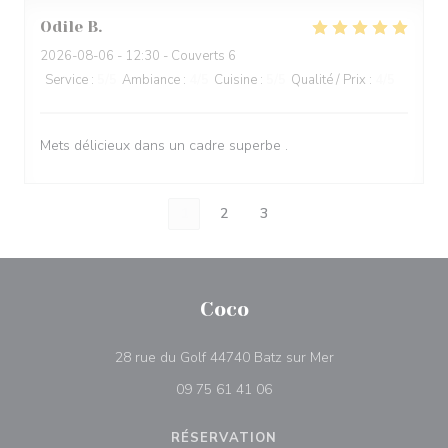
Odile
B
2026-08-06
- 12:30 - Couverts 6
Service
:
5
/5
Ambiance
:
4
/5
Cuisine
:
5
/5
Qualité / Prix
:
4
/5
Mets délicieux dans un cadre superbe .
1
2
3
Coco
((ouvre une nouvel
28 rue du Golf 44740 Batz sur Mer
09 75 61 41 06
RÉSERVATION