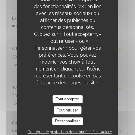
des fonctionnalités (ex : en lien
avec les réseaux sociaux) ou
Excellent repas dans un cadre magnifique, service
afficher des publicités ou
impeccable.
contenus personnalisés.
Cliquez sur « Tout accepter », «
Tout refuser » ou «
Personnaliser » pour gérer vos
Claire
O
préférences. Vous pouvez
2026-08-08
- 12:00 - Couverts 2
modifier vos choix à tout
Service
:
4
/5
Ambiance
:
4
/5
Cuisine
:
3
/5
Qualité / Prix
:
2
/5
moment en cliquant sur l'icône
représentant un cookie en bas
à gauche des pages du site.
Valentin
A
2026-08-05
- 20:45 - Couverts 2
Tout accepter
Service
:
5
/5
Ambiance
:
5
/5
Cuisine
:
3
/5
Qualité / Prix
:
3
/5
Tout refuser
Personnaliser
Cadre incroyable et service très agréable mais c'est la
deuxième fois que je viens manger ici et les deux fois ont
Politique de protection des données à caractère