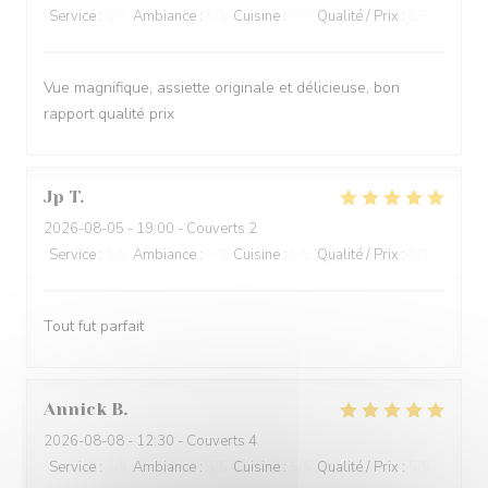
Service
:
5
/5
Ambiance
:
5
/5
Cuisine
:
5
/5
Qualité / Prix
:
5
/5
Vue magnifique, assiette originale et délicieuse, bon
rapport qualité prix
Jp
T
2026-08-05
- 19:00 - Couverts 2
Service
:
5
/5
Ambiance
:
5
/5
Cuisine
:
5
/5
Qualité / Prix
:
5
/5
Tout fut parfait
Annick
B
2026-08-08
- 12:30 - Couverts 4
Service
:
4
/5
Ambiance
:
5
/5
Cuisine
:
5
/5
Qualité / Prix
:
5
/5