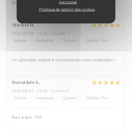
personnel
été un peu décevantes
Politique de gestion des cookies
Michel
H
2026-08-08
- 12:15 - Couverts 2
Service
:
5
/5
Ambiance
:
5
/5
Cuisine
:
5
/5
Qualité / Prix
:
4
/5
Un splendide endroit à recommander sans modération !
Dorothée
L
2026-08-07
- 21:00 - Couverts 6
Service
:
5
/5
Ambiance
:
5
/5
Cuisine
:
5
/5
Qualité / Prix
:
4
/5
Rien à dire, TOP