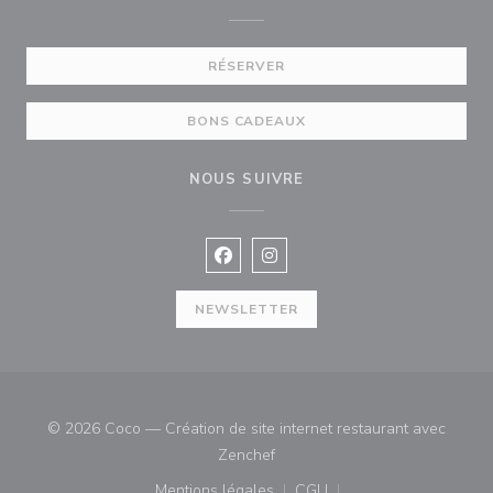
RÉSERVER
BONS CADEAUX
NOUS SUIVRE
Facebook ((ouvre une nouvelle fenê
Instagram ((ouvre une nouvell
NEWSLETTER
© 2026 Coco — Création de site internet restaurant avec
((ouvre une nouvelle fenêtre))
Zenchef
Mentions légales
CGU