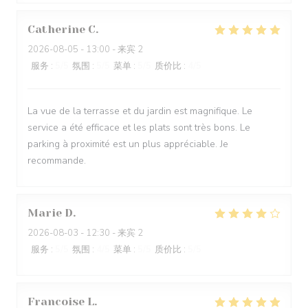
Catherine
C
2026-08-05
- 13:00 - 来宾 2
服务
:
5
/5
氛围
:
5
/5
菜单
:
5
/5
质价比
:
4
/5
La vue de la terrasse et du jardin est magnifique. Le
service a été efficace et les plats sont très bons. Le
parking à proximité est un plus appréciable. Je
recommande.
Marie
D
2026-08-03
- 12:30 - 来宾 2
服务
:
5
/5
氛围
:
4
/5
菜单
:
5
/5
质价比
:
5
/5
Francoise
L