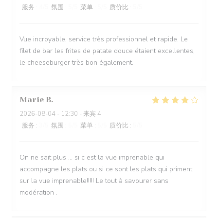
服务
:
4
/5
氛围
:
5
/5
菜单
:
5
/5
质价比
:
5
/5
Vue incroyable, service très professionnel et rapide. Le
filet de bar les frites de patate douce étaient excellentes,
le cheeseburger très bon également.
Marie
B
2026-08-04
- 12:30 - 来宾 4
服务
:
3
/5
氛围
:
5
/5
菜单
:
5
/5
质价比
:
5
/5
On ne sait plus … si c est la vue imprenable qui
accompagne les plats ou si ce sont les plats qui priment
sur la vue imprenable!!!!! Le tout à savourer sans
modération .