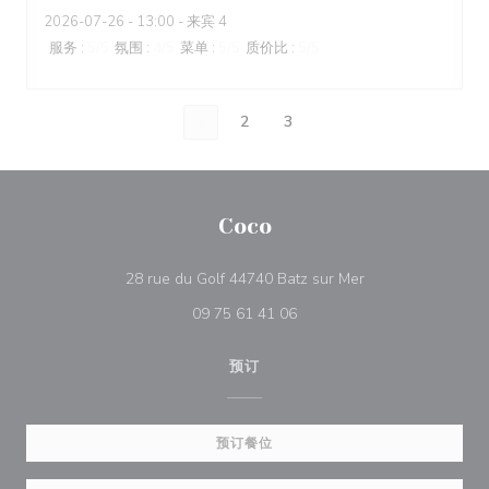
2026-07-26
- 13:00 - 来宾 4
服务
:
5
/5
氛围
:
4
/5
菜单
:
5
/5
质价比
:
5
/5
1
2
3
Coco
((在新窗口中打开))
28 rue du Golf 44740 Batz sur Mer
09 75 61 41 06
预订
预订餐位