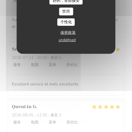
服务
:
5
/5
氛围
:
4
/5
菜单
:
5
/5
质价比
:
5
/5
好的，全部接受
禁用
Superbe expérience chez Coco, les plats sont excellents
个性化
et le cadre magnifique.
保密政策
undefined
Sébastien
C
2026-07-31
- 20:00 - 来宾 6
服务
:
5
/5
氛围
:
5
/5
菜单
:
5
/5
质价比
:
5
/5
Excellent service et mets excellents
Quentin
G
2026-08-05
- 12:30 - 来宾 3
服务
:
5
/5
氛围
:
5
/5
菜单
:
5
/5
质价比
:
5
/5