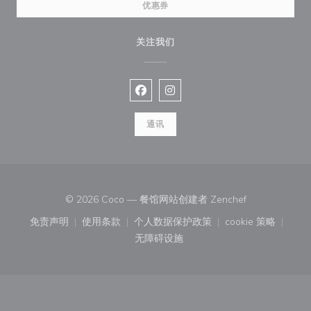
优惠券
关注我们
Facebook ((在新窗口中打开))
Instagram ((在新窗口中打开))
通讯
((在新窗口中打开
© 2026 Coco — 餐馆网站创建者
Zenchef
免责声明
使用条款
个人数据保护政策
cookie 策略
((在新窗口中打开))
((在新窗口中打开))
((在新窗口中打开))
((在新窗口中
无障碍设施
((在新窗口中打开))