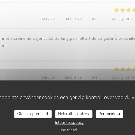
service
:
5
/5
ambience
:
5
/5
menu
:
5
/5
quality_price
onnel extrêmement gentil. Le parking permettant de se garer à proximit
ment
service
:
5
/5
ambience
:
5
/5
menu
:
5
/5
quality_price
bplats använder cookies och ger dig kontroll över vad du vil
ice impeccable. Un très bon moment en famille où tout le monde a appré
OK, acceptera allt
Neka alla cookies
Personifiera
Integritetspolicy
undefined