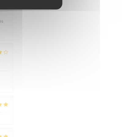
:
5
/5
ès
:
4
/5
:
5
/5