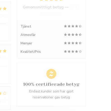
Genomsnittligt betyg —
2705
recensioner
:
4
/5
Tjänst
Atmosfär
Menyer
Kvalitet/Pris
:
4
/5
100% certifierade betyg
Endast kunder som har gjort
reservationer gav betyg
:
4
/5