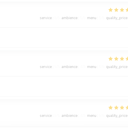
service
:
5
/5
ambience
:
5
/5
menu
:
5
/5
quality_price
service
:
5
/5
ambience
:
4
/5
menu
:
5
/5
quality_price
service
:
5
/5
ambience
:
4
/5
menu
:
5
/5
quality_price