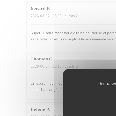
Gerard
P
2026-08-07
- 13:00 - guests 2
Super ! Cadre magnifique,cuisine délicieuse et pers
sans réfléchir est un vrai plus! Je recommande vive
Thomas
C
2026-08-07
- 12:15 - guests 8
Denna web
Un cadre magnifique, de très bons plats et un serv
ce qu'il a mangé.
Helene
P