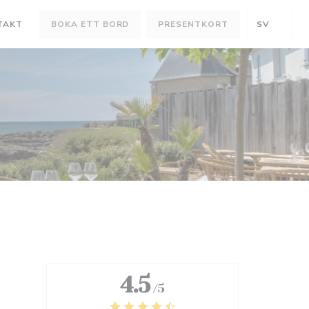
TAKT
BOKA ETT BORD
PRESENTKORT
SV
ÖNSTER))
T FÖNSTER))
4.5
/5