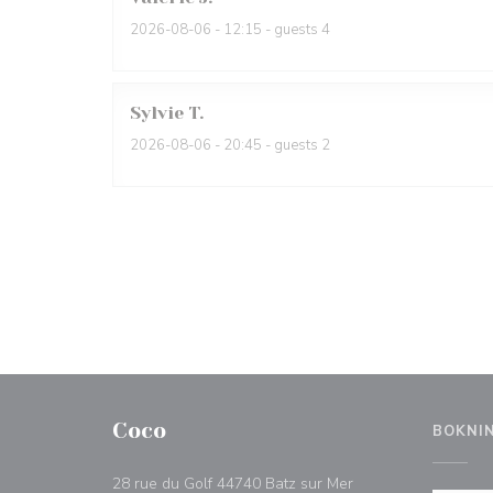
2026-08-06
- 12:15 - guests 4
Sylvie
T
2026-08-06
- 20:45 - guests 2
Coco
BOKNI
((öppnas i ett nytt fö
28 rue du Golf 44740 Batz sur Mer