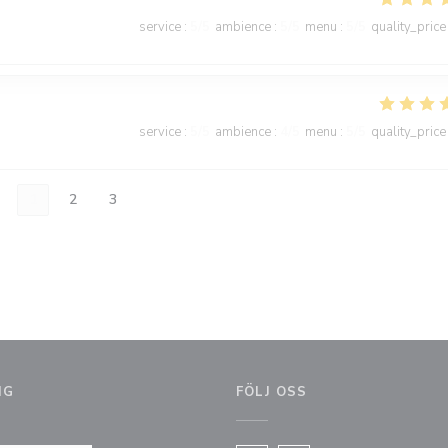
service
:
5
/5
ambience
:
5
/5
menu
:
5
/5
quality_price
service
:
5
/5
ambience
:
4
/5
menu
:
5
/5
quality_price
1
2
3
NG
FÖLJ OSS
nster))