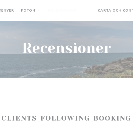
MENYER
FOTON
RECENSIONER
KARTA OCH KON
((ÖPPNAS I ETT NYTT F
((ÖPPNAS I ETT NYT
Recensioner
_CLIENTS_FOLLOWING_BOOKING