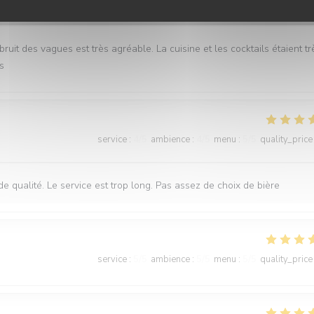
service
:
5
/5
ambience
:
5
/5
menu
:
5
/5
quality_price
it des vagues est très agréable. La cuisine et les cocktails étaient tr
s
service
:
4
/5
ambience
:
4
/5
menu
:
5
/5
quality_price
 de qualité. Le service est trop long. Pas assez de choix de bière
service
:
5
/5
ambience
:
5
/5
menu
:
5
/5
quality_price