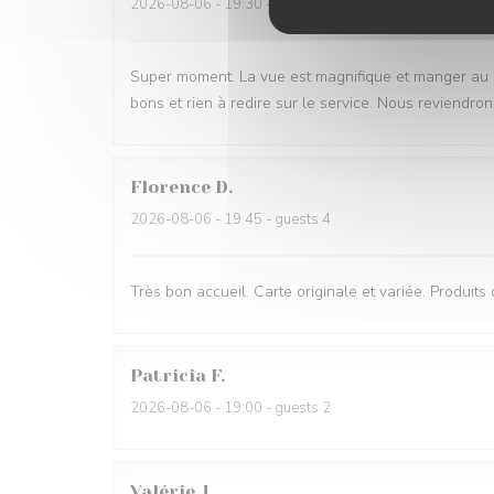
2026-08-06
- 19:30 - guests 2
Super moment. La vue est magnifique et manger au bru
bons et rien à redire sur le service. Nous reviendron
Florence
D
2026-08-06
- 19:45 - guests 4
Très bon accueil. Carte originale et variée. Produits
Patricia
F
2026-08-06
- 19:00 - guests 2
Valérie
J