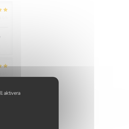
:
5
/5
é
:
4
/5
l aktivera
cié