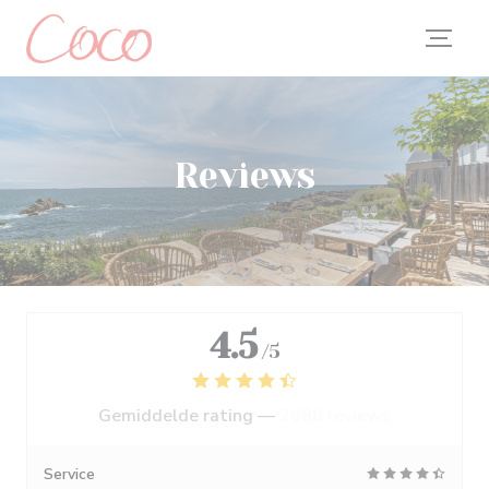
Cookies beheer paneel
Reviews
4.5
/5
Gemiddelde rating —
2688 reviews
Service