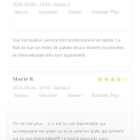
2026-08-06
- 14:00 - Gasten 2
Service
:
4
/5
Atmosfeer
:
5
/5
Keuken
:
5
/5
Kwaliteit / Prijs
:
5
/5
Vue incroyable, service très professionnel et rapide. Le
filet de bar les frites de patate douce étaient excellentes,
le cheeseburger très bon également.
Marie
B
2026-08-04
- 12:30 - Gasten 4
Service
:
3
/5
Atmosfeer
:
5
/5
Keuken
:
5
/5
Kwaliteit / Prijs
:
5
/5
On ne sait plus … si c est la vue imprenable qui
accompagne les plats ou si ce sont les plats qui priment
sur la vue imprenable!!!!! Le tout à savourer sans