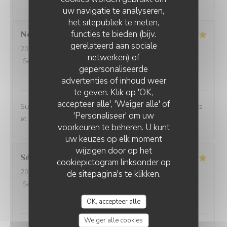
uw navigatie te analyseren,
het sitepubliek te meten,
functies te bieden (bijv.
Noemie
P
gerelateerd aan sociale
2026-08-05
- 21:15 - Gasten 2
netwerken) of
Service
:
5
/5
Atmosfeer
:
4
/5
Keuken
:
5
/5
Kwaliteit / Prijs
:
gepersonaliseerde
5
/5
advertenties of inhoud weer
te geven. Klik op 'OK,
accepteer alle', 'Weiger alle' of
Superbe expérience chez Coco, les plats sont excellents
'Personaliseer' om uw
et le cadre magnifique.
voorkeuren te beheren. U kunt
uw keuzes op elk moment
wijzigen door op het
Sébastien
C
cookiepictogram linksonder op
2026-07-31
- 20:00 - Gasten 6
de sitepagina's te klikken.
Service
:
5
/5
Atmosfeer
:
5
/5
Keuken
:
5
/5
Kwaliteit / Prijs
:
5
/5
OK, accepteer alle
Weiger alle cookies