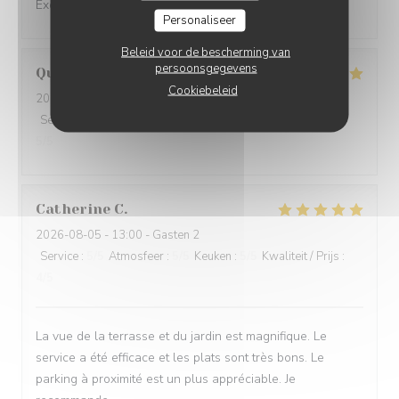
Excellent service et mets excellents
Personaliseer
Beleid voor de bescherming van
persoonsgegevens
Quentin
G
Cookiebeleid
2026-08-05
- 12:30 - Gasten 3
Service
:
5
/5
Atmosfeer
:
5
/5
Keuken
:
5
/5
Kwaliteit / Prijs
:
5
/5
Catherine
C
2026-08-05
- 13:00 - Gasten 2
Service
:
5
/5
Atmosfeer
:
5
/5
Keuken
:
5
/5
Kwaliteit / Prijs
:
4
/5
La vue de la terrasse et du jardin est magnifique. Le
service a été efficace et les plats sont très bons. Le
parking à proximité est un plus appréciable. Je