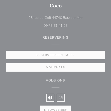
Coco
((opent in een nie
28 rue du Golf 44740 Batz sur Mer
09 75 61 41 06
RESERVERING
RESERVEER EEN TAFEL
VOUCHERS
VOLG ONS
Facebook ((opent in een nieuw vens
Instagram ((opent in een nieu
NIEUWSBRIEF