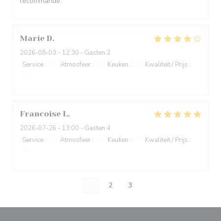
recommande.
Marie
D
2026-08-03
- 12:30 - Gasten 2
Service
:
5
/5
Atmosfeer
:
4
/5
Keuken
:
5
/5
Kwaliteit / Prijs
:
5
/5
Francoise
L
2026-07-26
- 13:00 - Gasten 4
Service
:
5
/5
Atmosfeer
:
4
/5
Keuken
:
5
/5
Kwaliteit / Prijs
:
5
/5
1
2
3