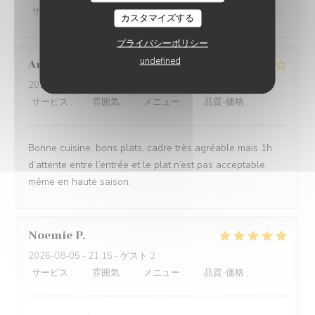
サービス
:
4
/5
雰囲気
:
4
/5
メニュー
:
4
/5
品質-価格
:
4
/5
カスタマイズする
プライバシーポリシー
undefined
Antoine
T
2026-08-05
- 21:30 - ゲスト 3
サービス
:
2
/5
雰囲気
:
4
/5
メニュー
:
4
/5
品質-価格
:
3
/5
Bonne cuisine, bons plats, cadre très agréable mais 1h
d’attente entre l’entrée et le plat n’est pas acceptable,
même en haute saison.
Noemie
P
2026-08-05
- 21:15 - ゲスト 2
サービス
:
5
/5
雰囲気
:
4
/5
メニュー
:
5
/5
品質-価格
:
5
/5