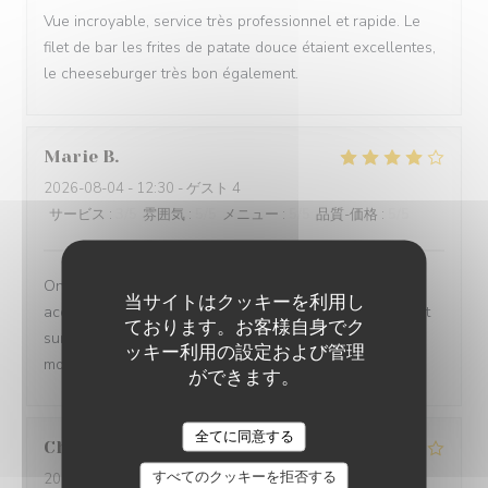
Vue incroyable, service très professionnel et rapide. Le
filet de bar les frites de patate douce étaient excellentes,
le cheeseburger très bon également.
Marie
B
2026-08-04
- 12:30 - ゲスト 4
サービス
:
3
/5
雰囲気
:
5
/5
メニュー
:
5
/5
品質-価格
:
5
/5
On ne sait plus … si c est la vue imprenable qui
当サイトはクッキーを利用し
accompagne les plats ou si ce sont les plats qui priment
ております。お客様自身でク
sur la vue imprenable!!!!! Le tout à savourer sans
ッキー利用の設定および管理
modération .
ができます。
全てに同意する
Christiane
K
すべてのクッキーを拒否する
2026-08-06
- 12:15 - ゲスト 6