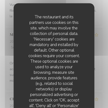
Vue incroyable, service très professionnel et rapide. Le
filet de bar les frites de patate douce étaient excellentes,
le cheeseburger très bon également.
The restaurant and its
partners use cookies on this
site, which may involve the
collection of personal data.
Marie
B
'Necessary' cookies are
2026-08-04
- 12:30 - Guests 4
mandatory and installed by
Service
:
3
/5
Ambiance
:
5
/5
Food
:
5
/5
Value
:
5
/5
default. Other optional
cookies require your consent.
These optional cookies are
On ne sait plus … si c est la vue imprenable qui
used to analyze your
accompagne les plats ou si ce sont les plats qui priment
browsing, measure site
sur la vue imprenable!!!!! Le tout à savourer sans
audience, provide features
modération .
(e.g., related to social
networks) or display
personalized advertising or
Christiane
K
content. Click on 'OK, accept
all', 'Deny all' or 'Personalize'
2026-08-06
- 12:15 - Guests 6