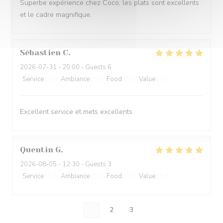
Superbe expérience chez Coco, les plats sont excellents
et le cadre magnifique.
Sébastien
C
2026-07-31
- 20:00 - Guests 6
Service
:
5
/5
Ambiance
:
5
/5
Food
:
5
/5
Value
:
5
/5
Excellent service et mets excellents
Quentin
G
2026-08-05
- 12:30 - Guests 3
Service
:
5
/5
Ambiance
:
5
/5
Food
:
5
/5
Value
:
5
/5
1
2
3