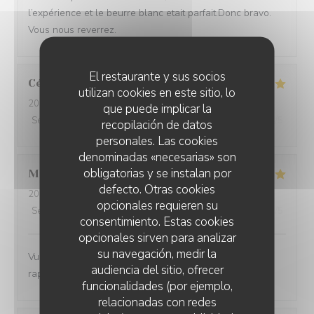
l’expérience et le beurre blanc etait parfait.Donc bravo.
Vous nous reverrez.
El restaurante y sus socios
Céline
C
utilizan cookies en este sitio, lo
2026-08-08
- 19:30 - Invitados 6
que puede implicar la
Servicio
:
5
/5
Ambiente
:
4
/5
Menú
:
4
/5
Calidad / Precio
:
4
/5
recopilación de datos
personales. Las cookies
denominadas «necesarias» son
obligatorias y se instalan por
MURIEL
P
defecto. Otras cookies
2026-08-05
- 20:15 - Invitados 4
opcionales requieren su
Servicio
:
5
/5
Ambiente
:
5
/5
Menú
:
5
/5
Calidad / Precio
:
5
/5
consentimiento. Estas cookies
opcionales sirven para analizar
su navegación, medir la
Vue magnifique, assiette originale et délicieuse, bon
audiencia del sitio, ofrecer
rapport qualité prix
funcionalidades (por ejemplo,
relacionadas con redes