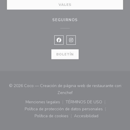
VALES
SEGUIRNOS
Facebook ((abre en una nueva vent
Instagram ((abre en una nuev
BOLETÍN
© 2026 Coco — Creación de página web de restaurante con
((abre en una nueva ventana))
Zenchef
Menciones legales
TÉRMINOS DE USO
((abre en una nueva ventana))
((abre en una nueva ven
Política de protección de datos personales
((abre en una nueva ventana))
Política de cookies
Accesibilidad
((abre en una nueva ventana))
((abre en una nueva ven