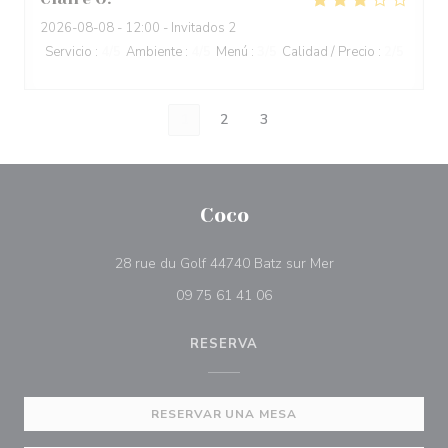
2026-08-08
- 12:00 - Invitados 2
Servicio
:
4
/5
Ambiente
:
4
/5
Menú
:
3
/5
Calidad / Precio
:
2
/5
1
2
3
Coco
((abre en una nue
28 rue du Golf 44740 Batz sur Mer
09 75 61 41 06
RESERVA
RESERVAR UNA MESA