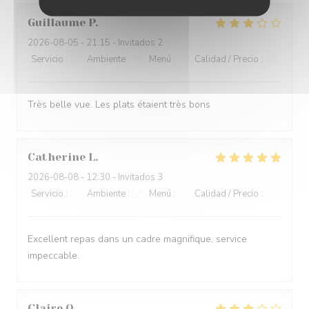
Guillaume
P
2026-08-05
- 21:15 - Invitados 2
Servicio
:
2
/5
Ambiente
:
4
/5
Menú
:
5
/5
Calidad / Precio
:
4
/5
Très belle vue. Les plats étaient très bons
Catherine
L
2026-08-08
- 12:30 - Invitados 3
Servicio
:
5
/5
Ambiente
:
5
/5
Menú
:
5
/5
Calidad / Precio
:
5
/5
Excellent repas dans un cadre magnifique, service
impeccable.
Claire
O