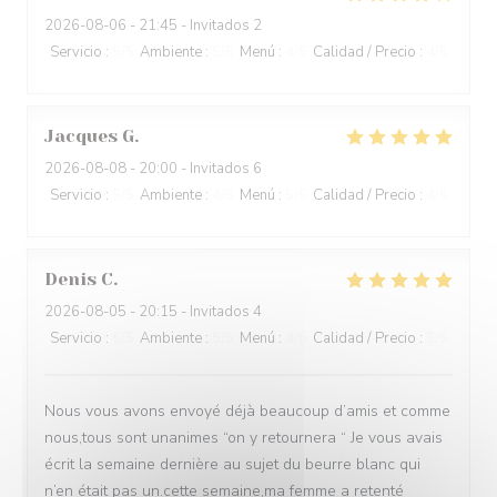
2026-08-06
- 21:45 - Invitados 2
Servicio
:
5
/5
Ambiente
:
5
/5
Menú
:
4
/5
Calidad / Precio
:
4
/5
Jacques
G
2026-08-08
- 20:00 - Invitados 6
Servicio
:
5
/5
Ambiente
:
4
/5
Menú
:
5
/5
Calidad / Precio
:
4
/5
Denis
C
2026-08-05
- 20:15 - Invitados 4
Servicio
:
5
/5
Ambiente
:
5
/5
Menú
:
4
/5
Calidad / Precio
:
5
/5
Nous vous avons envoyé déjà beaucoup d’amis et comme
nous,tous sont unanimes “on y retournera “ Je vous avais
écrit la semaine dernière au sujet du beurre blanc qui
n’en était pas un.cette semaine,ma femme a retenté