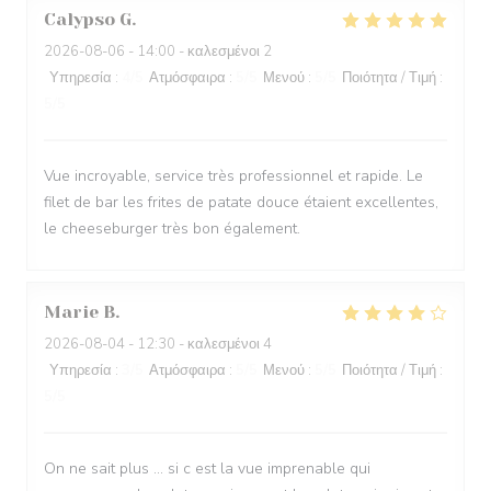
Calypso
G
2026-08-06
- 14:00 - καλεσμένοι 2
Υπηρεσία
:
4
/5
Ατμόσφαιρα
:
5
/5
Μενού
:
5
/5
Ποιότητα / Τιμή
:
5
/5
Vue incroyable, service très professionnel et rapide. Le
filet de bar les frites de patate douce étaient excellentes,
le cheeseburger très bon également.
Marie
B
2026-08-04
- 12:30 - καλεσμένοι 4
Υπηρεσία
:
3
/5
Ατμόσφαιρα
:
5
/5
Μενού
:
5
/5
Ποιότητα / Τιμή
:
5
/5
On ne sait plus … si c est la vue imprenable qui