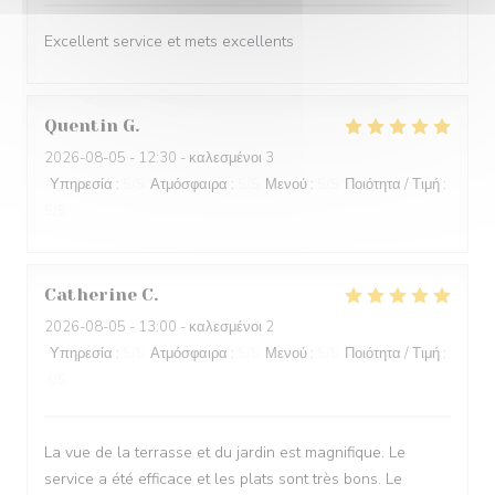
Excellent service et mets excellents
Quentin
G
2026-08-05
- 12:30 - καλεσμένοι 3
Υπηρεσία
:
5
/5
Ατμόσφαιρα
:
5
/5
Μενού
:
5
/5
Ποιότητα / Τιμή
:
5
/5
Catherine
C
2026-08-05
- 13:00 - καλεσμένοι 2
Υπηρεσία
:
5
/5
Ατμόσφαιρα
:
5
/5
Μενού
:
5
/5
Ποιότητα / Τιμή
:
4
/5
La vue de la terrasse et du jardin est magnifique. Le
service a été efficace et les plats sont très bons. Le