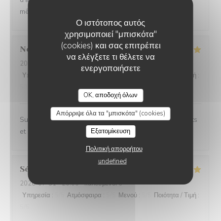
même en haute saison.
Ο ιστότοπος αυτός
χρησιμοποιεί "μπισκότα"
(cookies) και σας επιτρέπει
Noemie
P
να ελέγξετε τι θέλετε να
2026-08-05
- 21:15 - καλεσμένοι 2
ενεργοποιήσετε
Υπηρεσία
:
5
/5
Ατμόσφαιρα
:
4
/5
Μενού
:
5
/5
Ποιότητα / Τιμή
:
5
/5
OK, αποδοχή όλων
Απόρριψε όλα τα "μπισκότα" (cookies)
Superbe expérience chez Coco, les plats sont excellents
et le cadre magnifique.
Εξατομίκευση
Πολιτική απορρήτου
undefined
Sébastien
C
2026-07-31
- 20:00 - καλεσμένοι 6
Υπηρεσία
:
5
/5
Ατμόσφαιρα
:
5
/5
Μενού
:
5
/5
Ποιότητα / Τιμή
:
5
/5