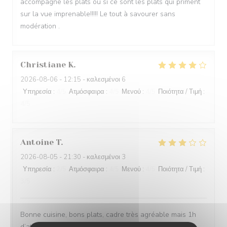
accompagne les plats ou si ce sont les plats qui priment
sur la vue imprenable!!!!! Le tout à savourer sans
modération .
Christiane
K
2026-08-06
- 12:15 - καλεσμένοι 6
Υπηρεσία
:
4
/5
Ατμόσφαιρα
:
4
/5
Μενού
:
4
/5
Ποιότητα / Τιμή
:
4
/5
Antoine
T
2026-08-05
- 21:30 - καλεσμένοι 3
Υπηρεσία
:
2
/5
Ατμόσφαιρα
:
4
/5
Μενού
:
4
/5
Ποιότητα / Τιμή
:
3
/5
Bonne cuisine, bons plats, cadre très agréable mais 1h
d’attente entre l’entrée et le plat n’est pas acceptable,