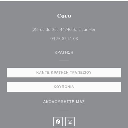
Coco
((ανοίγει σε νέο π
28 rue du Golf 44740 Batz sur Mer
09 75 61 41 06
ΚΡΆΤΗΣΗ
ΚΆΝΤΕ ΚΡΆΤΗΣΗ ΤΡΑΠΕΖΙΟΎ
ΚΟΥΠΌΝΙΑ
ΑΚΟΛΟΥΘΉΣΤΕ ΜΑΣ
Facebook ((ανοίγει σε νέο παράθυρ
Instagram ((ανοίγει σε νέο π