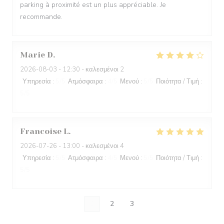
parking à proximité est un plus appréciable. Je
recommande.
Marie
D
2026-08-03
- 12:30 - καλεσμένοι 2
Υπηρεσία
:
5
/5
Ατμόσφαιρα
:
4
/5
Μενού
:
5
/5
Ποιότητα / Τιμή
:
5
/5
Francoise
L
2026-07-26
- 13:00 - καλεσμένοι 4
Υπηρεσία
:
5
/5
Ατμόσφαιρα
:
4
/5
Μενού
:
5
/5
Ποιότητα / Τιμή
:
5
/5
1
2
3