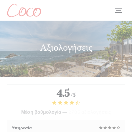
Πίνακας διαχείρισης "Μπισκότων" (Cookies)
Αξιολογήσεις
4.5
/5
Μέση βαθμολογία —
2705 αξιολογήσεις
Υπηρεσία