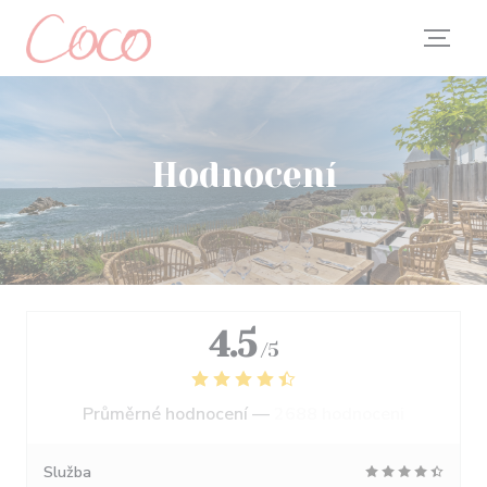
Panel pro správu cookies
Hodnocení
4.5
/5
Průměrné hodnocení —
2688 hodnoceni
Služba