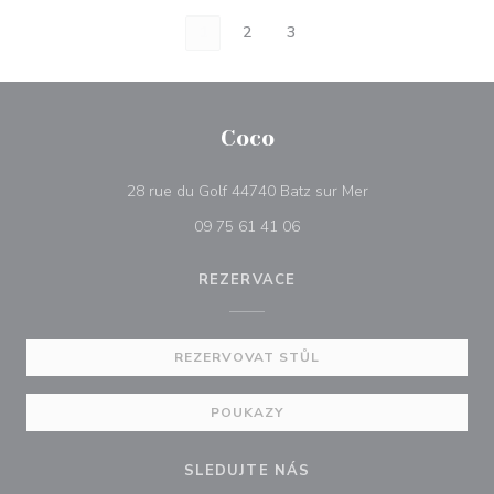
1
2
3
Coco
((otevře se v nové
28 rue du Golf 44740 Batz sur Mer
09 75 61 41 06
REZERVACE
REZERVOVAT STŮL
POUKAZY
SLEDUJTE NÁS