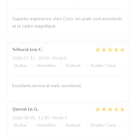
Superbe expérience chez Coco, les plats sont excellents
et le cadre magnifique.
Sébastien
C
2026-07-31
- 20:00 - Hosté 6
Služba
:
5
/5
Atmosféra
:
5
/5
Kuchyně
:
5
/5
Kvalita / Cena
:
5
/5
Excellent service et mets excellents
Quentin
G
2026-08-05
- 12:30 - Hosté 3
Služba
:
5
/5
Atmosféra
:
5
/5
Kuchyně
:
5
/5
Kvalita / Cena
:
5
/5