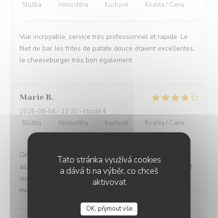
Služba
:
4
/5
Atmosféra
:
5
/5
Kuchyně
:
5
/5
Kvalita / Cena
:
5
/5
Vue incroyable, service très professionnel et rapide. Le
filet de bar les frites de patate douce étaient excellentes,
le cheeseburger très bon également.
Marie
B
2026-08-04
- 12:30 - Hosté 4
Služba
:
3
/5
Atmosféra
:
5
/5
Kuchyně
:
5
/5
Kvalita / Cena
:
5
/5
On ne sait plus … si c est la vue imprenable qui
Tato stránka využívá cookies
accompagne les plats ou si ce sont les plats qui priment
a dává ti na výběr, co chceš
sur la vue imprenable!!!!! Le tout à savourer sans
aktivovat
modération .
OK, přijmout vše