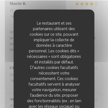
Marie
B
2026-08-04
- 12:30 - Couverts 4
Service
:
3
/5
Ambiance
:
5
/5
Cuisine
:
5
/5
Qualité / Prix
:
5
/5
Le restaurant et ses
partenaires utilisent des
On ne sait plus … si c est la vue imprenable qui
cookies sur ce site, pouvant
accompagne les plats ou si ce sont les plats qui priment
impliquer la collecte de
sur la vue imprenable!!!!! Le tout à savourer sans
données à caractère
modération .
personnel. Les cookies dits «
nécessaires » sont obligatoires
et installés par défaut.
D'autres cookies facultatifs
Christiane
K
nécessitent votre
2026-08-06
- 12:15 - Couverts 6
consentement. Ces cookies
Service
:
4
/5
Ambiance
:
4
/5
Cuisine
:
4
/5
Qualité / Prix
:
4
/5
facultatifs servent à analyser
votre navigation, mesurer
l'audience du site, proposer
Antoine
T
des fonctionnalités (ex : en lien
avec les réseaux sociaux) ou
2026-08-05
- 21:30 - Couverts 3