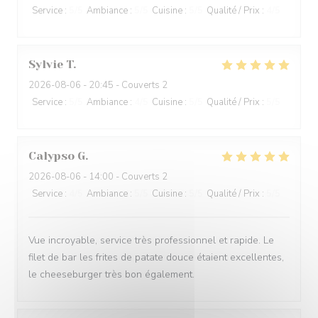
Service
:
5
/5
Ambiance
:
5
/5
Cuisine
:
5
/5
Qualité / Prix
:
4
/5
Sylvie
T
2026-08-06
- 20:45 - Couverts 2
Service
:
5
/5
Ambiance
:
4
/5
Cuisine
:
5
/5
Qualité / Prix
:
5
/5
Calypso
G
2026-08-06
- 14:00 - Couverts 2
Service
:
4
/5
Ambiance
:
5
/5
Cuisine
:
5
/5
Qualité / Prix
:
5
/5
Vue incroyable, service très professionnel et rapide. Le
filet de bar les frites de patate douce étaient excellentes,
le cheeseburger très bon également.