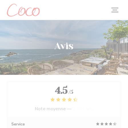
Personnalisation de vos choix en matière de cookies
Avis
4.5
/5
Note moyenne —
2705 avis
Service