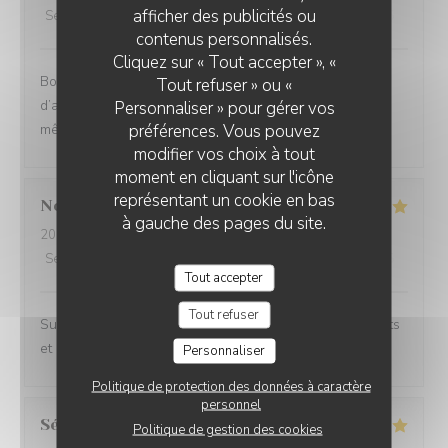
afficher des publicités ou
Service
:
2
/5
Ambiance
:
4
/5
Cuisine
:
4
/5
Qualité / Prix
:
3
/5
contenus personnalisés.
Cliquez sur « Tout accepter », «
Bonne cuisine, bons plats, cadre très agréable mais 1h
Tout refuser » ou «
d’attente entre l’entrée et le plat n’est pas acceptable,
Personnaliser » pour gérer vos
préférences. Vous pouvez
même en haute saison.
modifier vos choix à tout
moment en cliquant sur l'icône
représentant un cookie en bas
Noemie
P
à gauche des pages du site.
2026-08-05
- 21:15 - Couverts 2
Service
:
5
/5
Ambiance
:
4
/5
Cuisine
:
5
/5
Qualité / Prix
:
5
/5
Tout accepter
Tout refuser
Superbe expérience chez Coco, les plats sont excellents
et le cadre magnifique.
Personnaliser
Politique de protection des données à caractère
personnel
Sébastien
C
Politique de gestion des cookies