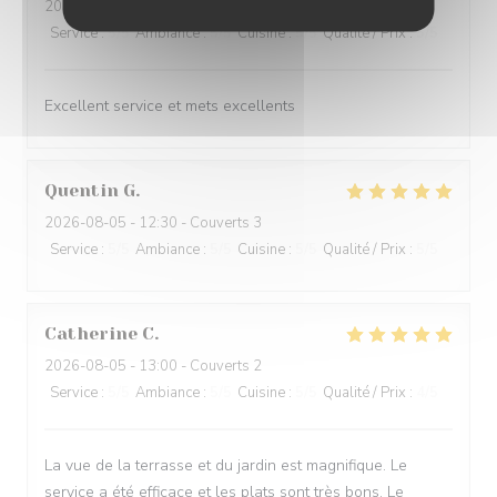
2026-07-31
- 20:00 - Couverts 6
Service
:
5
/5
Ambiance
:
5
/5
Cuisine
:
5
/5
Qualité / Prix
:
5
/5
Excellent service et mets excellents
Quentin
G
2026-08-05
- 12:30 - Couverts 3
Service
:
5
/5
Ambiance
:
5
/5
Cuisine
:
5
/5
Qualité / Prix
:
5
/5
Catherine
C
2026-08-05
- 13:00 - Couverts 2
Service
:
5
/5
Ambiance
:
5
/5
Cuisine
:
5
/5
Qualité / Prix
:
4
/5
La vue de la terrasse et du jardin est magnifique. Le
service a été efficace et les plats sont très bons. Le