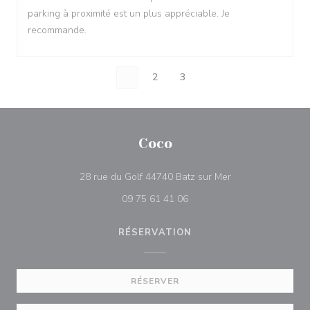
parking à proximité est un plus appréciable. Je
recommande.
1
2
3
Coco
((ouvre une nouvel
28 rue du Golf 44740 Batz sur Mer
09 75 61 41 06
RÉSERVATION
RÉSERVER