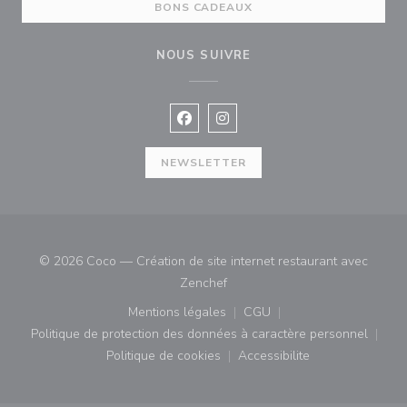
BONS CADEAUX
NOUS SUIVRE
Facebook ((ouvre une nouvelle fenê
Instagram ((ouvre une nouvell
NEWSLETTER
© 2026 Coco — Création de site internet restaurant avec
((ouvre une nouvelle fenêtre))
Zenchef
Mentions légales
CGU
((ouvre une nouvelle fenêtre))
((ouvre une nouvelle fenê
Politique de protection des données à caractère personnel
((ouvre une nouvelle fenêtre))
Politique de cookies
Accessibilite
((ouvre une nouvelle fenêtre))
((ouvre une nouvelle fe