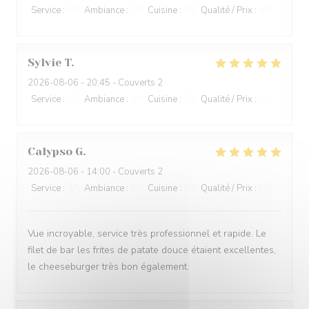
Service
:
5
/5
Ambiance
:
5
/5
Cuisine
:
5
/5
Qualité / Prix
:
4
/5
Sylvie
T
2026-08-06
- 20:45 - Couverts 2
Service
:
5
/5
Ambiance
:
4
/5
Cuisine
:
5
/5
Qualité / Prix
:
5
/5
Calypso
G
2026-08-06
- 14:00 - Couverts 2
Service
:
4
/5
Ambiance
:
5
/5
Cuisine
:
5
/5
Qualité / Prix
:
5
/5
Vue incroyable, service très professionnel et rapide. Le
filet de bar les frites de patate douce étaient excellentes,
le cheeseburger très bon également.