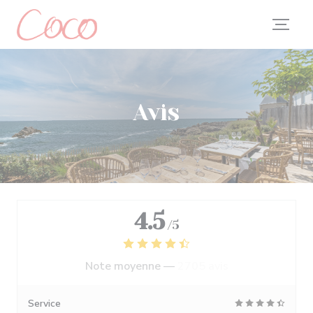
Personnalisation de vos choix en matière de cookies
Avis
4.5
/5
Note moyenne —
2705 avis
Service