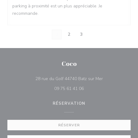
parking à proximité est un plus appréciable. Je
recommande.
1
2
3
Coco
((ouvre une nouvel
28 rue du Golf 44740 Batz sur Mer
09 75 61 41 06
RÉSERVATION
RÉSERVER