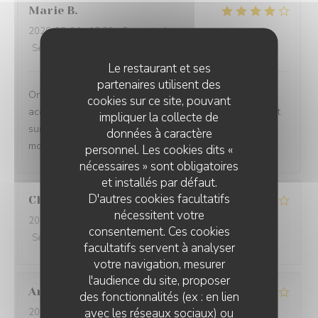
Marie
B
2026-08-04
- 12:30 - Couverts 4
Service
:
3
/5
Ambiance
:
5
/5
Cuisine
:
5
/5
Qualité / Prix
:
5
/5
Le restaurant et ses
partenaires utilisent des
On ne sait plus … si c est la vue imprenable qui
cookies sur ce site, pouvant
accompagne les plats ou si ce sont les plats qui priment
impliquer la collecte de
sur la vue imprenable!!!!! Le tout à savourer sans
données à caractère
modération .
personnel. Les cookies dits «
nécessaires » sont obligatoires
et installés par défaut.
D'autres cookies facultatifs
Christiane
K
nécessitent votre
2026-08-06
- 12:15 - Couverts 6
consentement. Ces cookies
Service
:
4
/5
Ambiance
:
4
/5
Cuisine
:
4
/5
Qualité / Prix
:
4
/5
facultatifs servent à analyser
votre navigation, mesurer
l'audience du site, proposer
Antoine
T
des fonctionnalités (ex : en lien
avec les réseaux sociaux) ou
2026-08-05
- 21:30 - Couverts 3