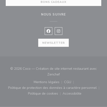
BONS CADEAUX
NOUS SUIVRE
Facebook ((ouvre une nouvelle fenê
Instagram ((ouvre une nouvell
NEWSLETTER
© 2026 Coco — Création de site internet restaurant avec
((ouvre une nouvelle fenêtre))
Zenchef
Mentions légales
CGU
((ouvre une nouvelle fenêtre))
((ouvre une nouvelle fenê
Politique de protection des données à caractère personnel
((ouvre une nouvelle fenêtre))
Politique de cookies
Accessibilite
((ouvre une nouvelle fenêtre))
((ouvre une nouvelle fe