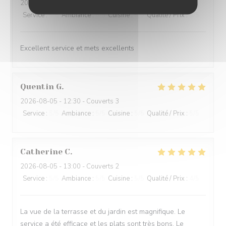
2026-07-31
- 20:00 - Couverts 6
Service
:
5
/5
Ambiance
:
5
/5
Cuisine
:
5
/5
Qualité / Prix
:
5
/5
Excellent service et mets excellents
Quentin
G
2026-08-05
- 12:30 - Couverts 3
Service
:
5
/5
Ambiance
:
5
/5
Cuisine
:
5
/5
Qualité / Prix
:
5
/5
Catherine
C
2026-08-05
- 13:00 - Couverts 2
Service
:
5
/5
Ambiance
:
5
/5
Cuisine
:
5
/5
Qualité / Prix
:
4
/5
La vue de la terrasse et du jardin est magnifique. Le
service a été efficace et les plats sont très bons. Le