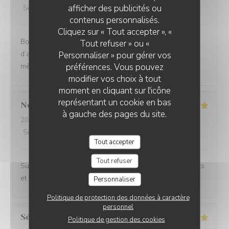
afficher des publicités ou
Service
:
2
/5
Ambiance
:
4
/5
Cuisine
:
4
/5
Qualité / Prix
:
3
/5
contenus personnalisés.
Cliquez sur « Tout accepter », «
Bonne cuisine, bons plats, cadre très agréable mais 1h
Tout refuser » ou «
d’attente entre l’entrée et le plat n’est pas acceptable,
Personnaliser » pour gérer vos
préférences. Vous pouvez
même en haute saison.
modifier vos choix à tout
moment en cliquant sur l'icône
représentant un cookie en bas
Noemie
P
à gauche des pages du site.
2026-08-05
- 21:15 - Couverts 2
Service
:
5
/5
Ambiance
:
4
/5
Cuisine
:
5
/5
Qualité / Prix
:
5
/5
Tout accepter
Tout refuser
Superbe expérience chez Coco, les plats sont excellents
et le cadre magnifique.
Personnaliser
Politique de protection des données à caractère
personnel
Sébastien
C
Politique de gestion des cookies