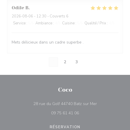
Odile
B
2026-08-06
- 12:30 - Couverts 6
Service
:
5
/5
Ambiance
:
4
/5
Cuisine
:
5
/5
Qualité / Prix
:
4
/5
Mets délicieux dans un cadre superbe .
1
2
3
Coco
((ouvre une nouvel
28 rue du Golf 44740 Batz sur Mer
09 75 61 41 06
RÉSERVATION