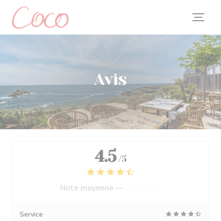
Personnalisation de vos choix en matière de cookies
Avis
4.5
/5
Note moyenne —
2713 avis
Service