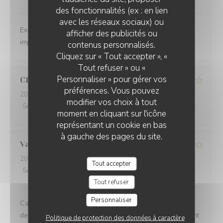
des fonctionnalités (ex : en lien
avec les réseaux sociaux) ou
Excellent repas dans un cadre magnifique, service
afficher des publicités ou
impeccable.
contenus personnalisés.
Cliquez sur « Tout accepter », «
Tout refuser » ou «
Personnaliser » pour gérer vos
Claire
O
préférences. Vous pouvez
2026-08-08
- 12:00 - Couverts 2
modifier vos choix à tout
Service
:
4
/5
Ambiance
:
4
/5
Cuisine
:
3
/5
Qualité / Prix
:
2
/5
moment en cliquant sur l'icône
représentant un cookie en bas
à gauche des pages du site.
Valentin
A
2026-08-05
- 20:45 - Couverts 2
Tout accepter
Service
:
5
/5
Ambiance
:
5
/5
Cuisine
:
3
/5
Qualité / Prix
:
3
/5
Tout refuser
Personnaliser
Cadre incroyable et service très agréable mais c'est la
deuxième fois que je viens manger ici et les deux fois ont
Politique de protection des données à caractère