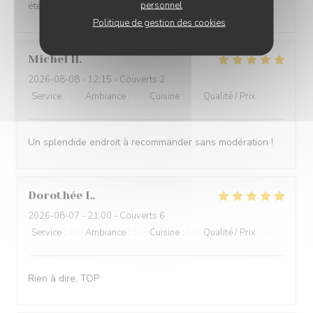
personnel
été un peu décevantes
Politique de gestion des cookies
Michel
H
2026-08-08
- 12:15 - Couverts 2
Service
:
5
/5
Ambiance
:
5
/5
Cuisine
:
5
/5
Qualité / Prix
:
4
/5
Un splendide endroit à recommander sans modération !
Dorothée
L
2026-08-07
- 21:00 - Couverts 6
Service
:
5
/5
Ambiance
:
5
/5
Cuisine
:
5
/5
Qualité / Prix
:
4
/5
Rien à dire, TOP