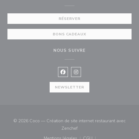
RÉSERVER
BONS CADEAUX
NOUS SUIVRE
Facebook ((ouvre une nouvelle fenê
Instagram ((ouvre une nouvell
NEWSLETTER
© 2026 Coco — Création de site internet restaurant avec
((ouvre une nouvelle fenêtre))
Zenchef
Mentions légales
CGU