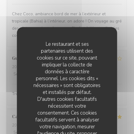
Chez Coco, ambiance bord de mer à l’extérieur et
tropicale (Bahia) à l’intérieur, on adore ! On voyage au gré
des plats succulents (bravo au Chef et à l’équipe !) et les
cocktails originaux sont extras ! À recommander !
Le restaurant et ses
partenaires utilisent des
cookies sur ce site, pouvant
Guillaume
P
impliquer la collecte de
2026-08-05
- 21:15 - Couverts 2
données à caractère
Service
:
2
/5
Ambiance
:
4
/5
Cuisine
:
5
/5
Qualité / Prix
:
4
/5
personnel. Les cookies dits «
nécessaires » sont obligatoires
et installés par défaut.
Très belle vue. Les plats étaient très bons
D'autres cookies facultatifs
nécessitent votre
consentement. Ces cookies
Catherine
L
facultatifs servent à analyser
2026-08-08
- 12:30 - Couverts 3
votre navigation, mesurer
Service
:
5
/5
Ambiance
:
5
/5
Cuisine
:
5
/5
Qualité / Prix
:
5
/5
l'audience du site, proposer