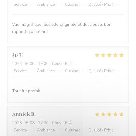
Service
:
5
/5
Ambiance
:
5
/5
Cuisine
:
5
/5
Qualité / Prix
:
5
/5
Vue magnifique, assiette originale et délicieuse, bon
rapport qualité prix
Jp
T
2026-08-05
- 19:00 - Couverts 2
Service
:
5
/5
Ambiance
:
5
/5
Cuisine
:
5
/5
Qualité / Prix
:
5
/5
Tout fut parfait
Annick
B
2026-08-08
- 12:30 - Couverts 4
Service
:
4
/5
Ambiance
:
5
/5
Cuisine
:
5
/5
Qualité / Prix
:
5
/5