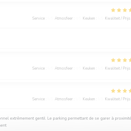
Service
:
5
/5
Atmosfeer
:
4
/5
Keuken
:
5
/5
Kwaliteit / Prijs
Service
:
5
/5
Atmosfeer
:
4
/5
Keuken
:
5
/5
Kwaliteit / Prijs
Service
:
5
/5
Atmosfeer
:
5
/5
Keuken
:
5
/5
Kwaliteit / Prijs
onnel extrêmement gentil. Le parking permettant de se garer à proximit
ment