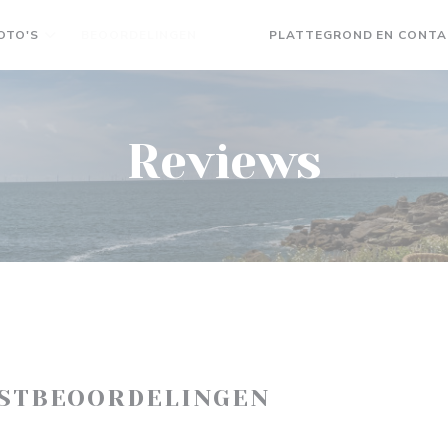
OTO'S
BEOORDELINGEN
PLATTEGROND EN CONT
((OPENT IN EEN NIEUW VENSTER)
((OPENT IN EEN NIEUW VENST
Reviews
ASTBEOORDELINGEN