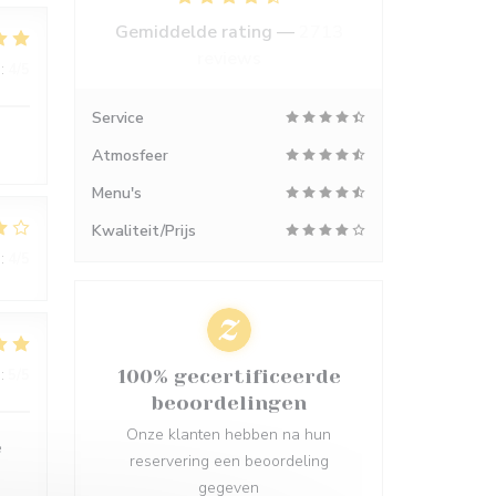
Gemiddelde rating —
2713
reviews
:
4
/5
Service
Atmosfeer
Menu's
Kwaliteit/Prijs
:
4
/5
:
5
/5
100% gecertificeerde
beoordelingen
Onze klanten hebben na hun
é
reservering een beoordeling
gegeven