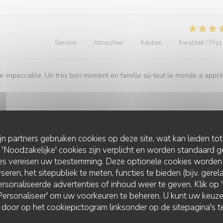
Service
:
5
/5
Atmosfeer
:
5
/5
Keuken
:
5
/5
Kwaliteit / Prijs
ice impeccable. Un très bon moment en famille où tout le monde a appré
ijn partners gebruiken cookies op deze site, wat kan leiden to
Service
:
5
/5
Atmosfeer
:
5
/5
Keuken
:
5
/5
Kwaliteit / Prijs
Noodzakelijke' cookies zijn verplicht en worden standaard g
ies vereisen uw toestemming. Deze optionele cookies worden
seren, het sitepubliek te meten, functies te bieden (bijv. gere
it des vagues est très agréable. La cuisine et les cocktails étaient tr
rsonaliseerde advertenties of inhoud weer te geven. Klik op 'O
s
 'Personaliseer' om uw voorkeuren te beheren. U kunt uw keu
 door op het cookiepictogram linksonder op de sitepagina's te