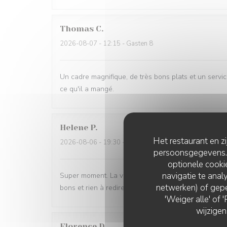
Thomas
C
2026-08-07
- 12:15 - Gasten 8
Un cadre magnifique, de très bons plats et un serv
ce qu'il a mangé.
Helene
P
Het restaurant en z
2026-08-06
- 19:30 - Gasten 2
persoonsgegevens. '
optionele cook
navigatie te analy
Super moment. La vue est magnifique et manger au bru
netwerken) of gepe
bons et rien à redire sur le service. Nous reviendron
'Weiger alle' of
wijzigen
Florence
D