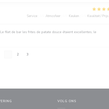
Service
:
4
/5
Atmosfeer
:
5
/5
Keuken
:
5
/5
Kwaliteit / Prijs
Le filet de bar les frites de patate douce étaient excellentes, le
1
2
3
VERING
VOLG ONS