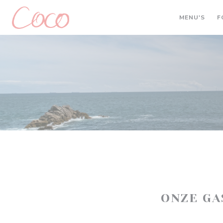
Cookies beheer paneel
MENU'S
F
ONZE G