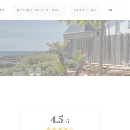
ACT
RESERVEER EEN TAFEL
VOUCHERS
NL
)
ER))
4.5
/5