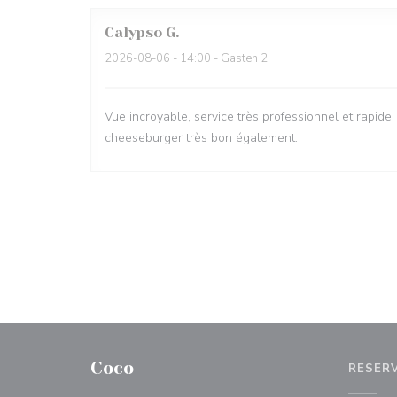
Calypso
G
2026-08-06
- 14:00 - Gasten 2
Vue incroyable, service très professionnel et rapide. 
cheeseburger très bon également.
Coco
RESER