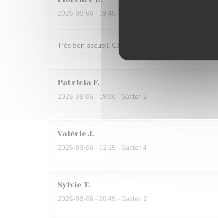
2026-08-06
- 19:45 - Gasten 4
Très bon accueil. Carte originale et variée. Produits
Patricia
F
2026-08-06
- 19:00 - Gasten 2
Valérie
J
2026-08-06
- 12:15 - Gasten 4
Sylvie
T
2026-08-06
- 20:45 - Gasten 2