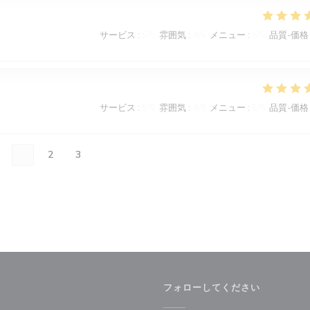
サービス
:
5
/5
雰囲気
:
4
/5
メニュー
:
5
/5
品質-価格
サービス
:
5
/5
雰囲気
:
4
/5
メニュー
:
5
/5
品質-価格
1
2
3
フォローしてください