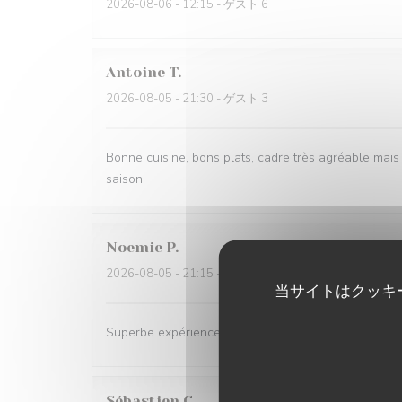
2026-08-06
- 12:15 - ゲスト 6
Antoine
T
2026-08-05
- 21:30 - ゲスト 3
Bonne cuisine, bons plats, cadre très agréable mais 
saison.
Noemie
P
2026-08-05
- 21:15 - ゲスト 2
当サイトはクッキ
Superbe expérience chez Coco, les plats sont excell
Sébastien
C