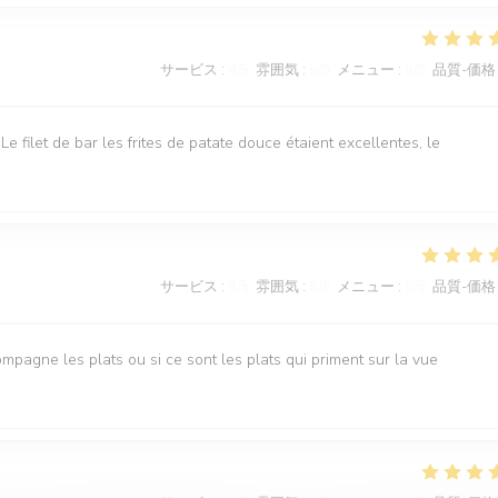
サービス
:
4
/5
雰囲気
:
5
/5
メニュー
:
5
/5
品質-価格
Le filet de bar les frites de patate douce étaient excellentes, le
サービス
:
3
/5
雰囲気
:
5
/5
メニュー
:
5
/5
品質-価格
ompagne les plats ou si ce sont les plats qui priment sur la vue