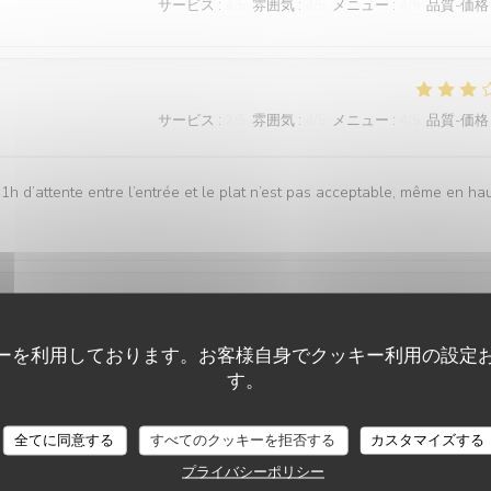
サービス
:
4
/5
雰囲気
:
4
/5
メニュー
:
4
/5
品質-価格
サービス
:
2
/5
雰囲気
:
4
/5
メニュー
:
4
/5
品質-価格
1h d’attente entre l’entrée et le plat n’est pas acceptable, même en ha
サービス
:
5
/5
雰囲気
:
4
/5
メニュー
:
5
/5
品質-価格
ーを利用しております。お客様自身でクッキー利用の設定
す。
ents et le cadre magnifique.
全てに同意する
すべてのクッキーを拒否する
カスタマイズする
プライバシーポリシー