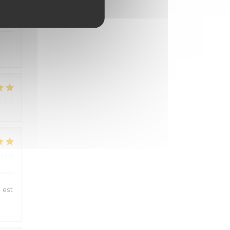
:
5
/5
:
5
/5
:
4
/5
 est