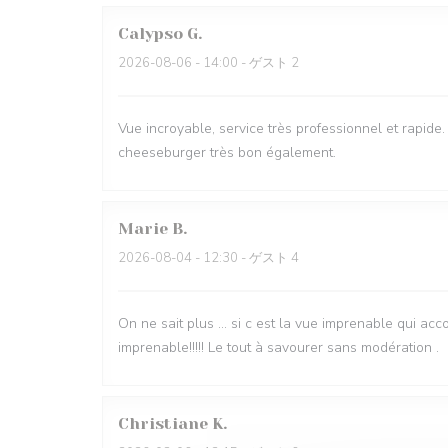
Calypso
G
2026-08-06
- 14:00 - ゲスト 2
Vue incroyable, service très professionnel et rapide. 
cheeseburger très bon également.
Marie
B
2026-08-04
- 12:30 - ゲスト 4
On ne sait plus … si c est la vue imprenable qui acc
imprenable!!!!! Le tout à savourer sans modération .
Christiane
K