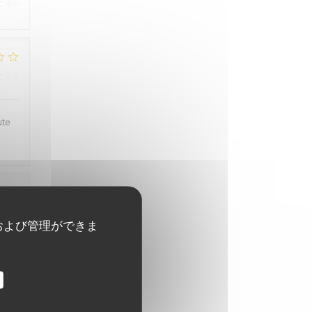
:
4
/5
:
3
/5
ute
:
5
/5
および管理ができま