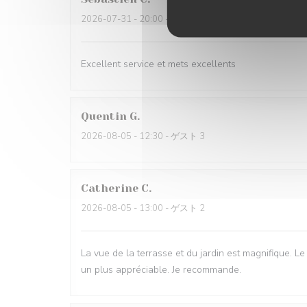
2026-07-31
- 20:00 - ゲスト 6
Excellent service et mets excellents
Quentin
G
2026-08-05
- 12:30 - ゲスト 3
Catherine
C
2026-08-05
- 13:00 - ゲスト 2
La vue de la terrasse et du jardin est magnifique. Le 
un plus appréciable. Je recommande.