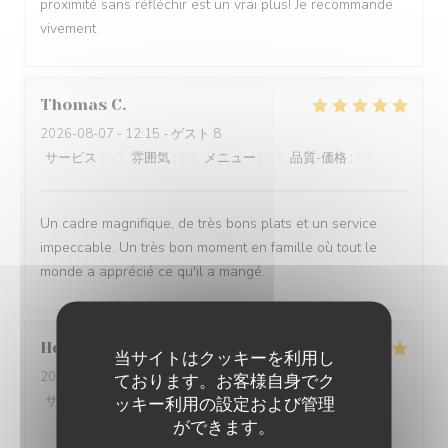
proximité sans réfléchir est un vrai plus! Je recommande
vivement
Thomas
C
2026-08-07
- 12:15 - ゲスト 8
サービス
:
5
/5
雰囲気
:
5
/5
メニュー
:
5
/5
品質-価格
:
4
/5
Un cadre magnifique, de très bons plats et un service
impeccable. Un très bon moment en famille où tout le
monde a apprécié ce qu'il a mangé.
Helene
P
当サイトはクッキーを利用し
2026-08-06
- 19:30 - ゲスト 2
ております。お客様自身でク
サービス
:
5
/5
雰囲気
:
5
/5
メニュー
:
5
/5
品質-価格
:
5
/5
ッキー利用の設定および管理
ができます。