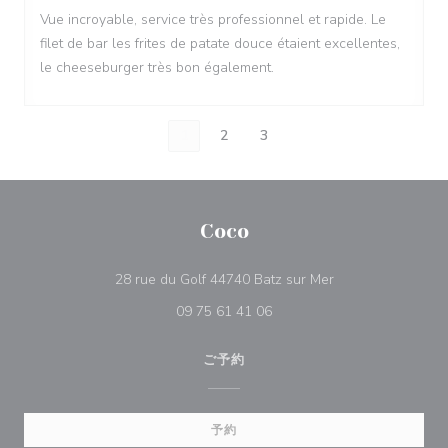
Vue incroyable, service très professionnel et rapide. Le
filet de bar les frites de patate douce étaient excellentes,
le cheeseburger très bon également.
1
2
3
Coco
((新しいウィンド
28 rue du Golf 44740 Batz sur Mer
09 75 61 41 06
ご予約
予約