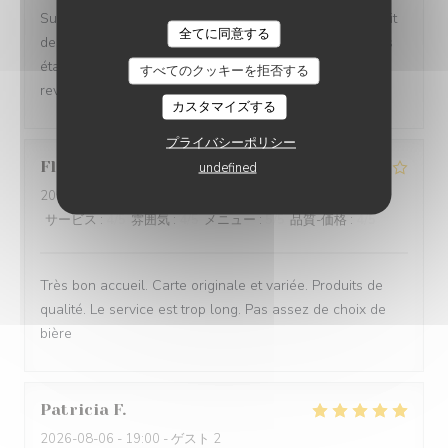
Super moment. La vue est magnifique et manger au bruit
全てに同意する
des vagues est très agréable. La cuisine et les cocktails
étaient très bons et rien à redire sur le service. Nous
すべてのクッキーを拒否する
reviendrons
カスタマイズする
プライバシーポリシー
Florence
D
undefined
2026-08-06
- 19:45 - ゲスト 4
サービス
:
4
/5
雰囲気
:
4
/5
メニュー
:
5
/5
品質-価格
:
4
/5
Très bon accueil. Carte originale et variée. Produits de
qualité. Le service est trop long. Pas assez de choix de
bière
Patricia
F
2026-08-06
- 19:00 - ゲスト 2